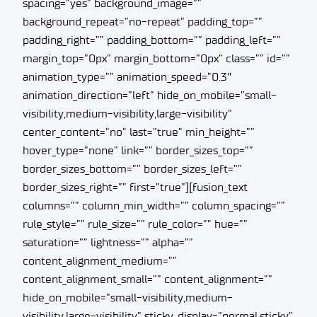
spacing=”yes” background_image=””
background_repeat=”no-repeat” padding_top=””
padding_right=”” padding_bottom=”” padding_left=””
margin_top=”0px” margin_bottom=”0px” class=”” id=””
animation_type=”” animation_speed=”0.3″
animation_direction=”left” hide_on_mobile=”small-
visibility,medium-visibility,large-visibility”
center_content=”no” last=”true” min_height=””
hover_type=”none” link=”” border_sizes_top=””
border_sizes_bottom=”” border_sizes_left=””
border_sizes_right=”” first=”true”][fusion_text
columns=”” column_min_width=”” column_spacing=””
rule_style=”” rule_size=”” rule_color=”” hue=””
saturation=”” lightness=”” alpha=””
content_alignment_medium=””
content_alignment_small=”” content_alignment=””
hide_on_mobile=”small-visibility,medium-
visibility,large-visibility” sticky_display=”normal,sticky”