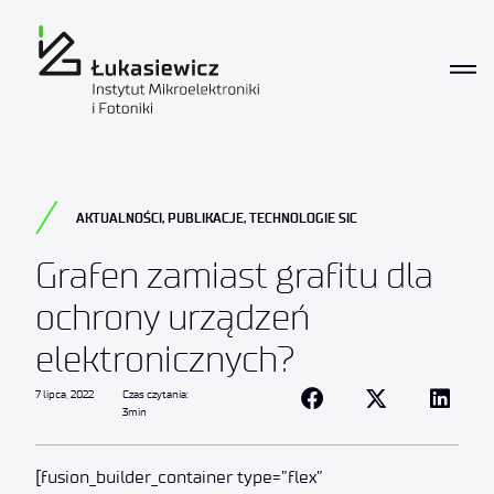
AKTUALNOŚCI
,
PUBLIKACJE
,
TECHNOLOGIE SIC
Grafen zamiast grafitu dla
ochrony urządzeń
elektronicznych?
7 lipca, 2022
Czas czytania:
3min
[fusion_builder_container type=”flex”