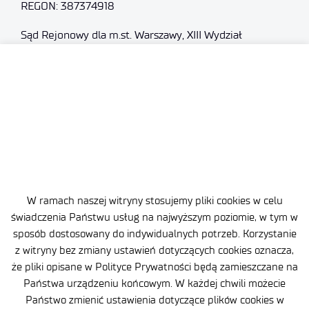
REGON: 387374918
Sąd Rejonowy dla m.st. Warszawy, XIII Wydział
Gospodarczy
Nr rejestrowy BDO: 000505091
+48 22 54 87 816
sekretariat@imif.lukasiewicz.gov.pl
Dane osobowe
Deklaracja Dostępności
W ramach naszej witryny stosujemy pliki cookies w celu
Polityka Prywatności
świadczenia Państwu usług na najwyższym poziomie, w tym w
sposób dostosowany do indywidualnych potrzeb. Korzystanie
Ważne informacje
z witryny bez zmiany ustawień dotyczących cookies oznacza,
że pliki opisane w Polityce Prywatności będą zamieszczane na
Zamówienia publiczne
Państwa urządzeniu końcowym. W każdej chwili możecie
Państwo zmienić ustawienia dotyczące plików cookies w
Wynajem powierzchni