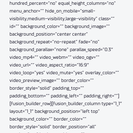
hundred_percent=”no” equal_height_columns=”no”
menu_anchor=”” hide_on_mobile=”small-
visibility,medium-visibility,large-visibility” class=””
id=”” background_color=”” background_image=””
background_position=”center center”
background_repeat=”no-repeat” fade=”no”
background_parallax=”none” parallax_speed=”0.3″
video_mp4=”” video_webm=”” video_ogv=””
video_url=”” video_aspect_ratio=”16:9″
video_loop=”yes” video_mute=”yes” overlay_color=””
video_preview_image=”” border_color=””
border_style=”solid” padding_top=””
padding_bottom=”” padding_left=”” padding_right=””]
[fusion_builder_row][fusion_builder_column type=”1_1″
layout=”1_1″ background_position=”left top”
background_color=”” border_color=””
border_style=”solid” border_position=”all”