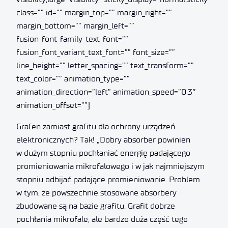
class=”” id=”” margin_top=”” margin_right=””
margin_bottom=”” margin_left=””
fusion_font_family_text_font=””
fusion_font_variant_text_font=”” font_size=””
line_height=”” letter_spacing=”” text_transform=””
text_color=”” animation_type=””
animation_direction=”left” animation_speed=”0.3″
animation_offset=””]
Grafen zamiast grafitu dla ochrony urządzeń
elektronicznych? Tak! „Dobry absorber powinien
w dużym stopniu pochłaniać energię padającego
promieniowania mikrofalowego i w jak najmniejszym
stopniu odbijać padające promieniowanie. Problem
w tym, że powszechnie stosowane absorbery
zbudowane są na bazie grafitu. Grafit dobrze
pochłania mikrofale, ale bardzo duża część tego