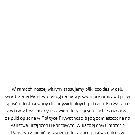
dla przemysłu 4.0.
Dlaczego warto współpracować
z Łukasiewicz – IMiF?
Łukasiewicz – Instytut Mikroelektroniki i Fotoniki łączy
kompetencje badawcze, nowoczesną infrastrukturę
laboratoryjną oraz doświadczenie wdrożeniowe w obszarach:
fotoniki,
mikroelektroniki,
W ramach naszej witryny stosujemy pliki cookies w celu
optoelektroniki,
świadczenia Państwu usług na najwyższym poziomie, w tym w
materiałów półprzewodnikowych,
sposób dostosowany do indywidualnych potrzeb. Korzystanie
technologii dla energetyki i przemysłu przyszłości.
z witryny bez zmiany ustawień dotyczących cookies oznacza,
że pliki opisane w Polityce Prywatności będą zamieszczane na
Instytut realizuje projekty B+R “od pomysłu do wdrożenia”,
Państwa urządzeniu końcowym. W każdej chwili możecie
wspierając przedsiębiorstwa w tworzeniu innowacyjnych,
Państwo zmienić ustawienia dotyczące plików cookies w