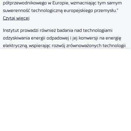
półprzewodnikowego w Europie, wzmacniając tym samym
suwerenność technologiczną europejskiego przemysłu.”
Czytaj więcej
Instytut prowadzi również badania nad technologiami
odzyskiwania energii odpadowej i jej konwersji na energię
elektryczną, wspierając rozwój zrównoważonych technologii
energetycznych oraz nowoczesnej elektroniki mocy.
Technologie gotowe do wdrożenia
i komercjalizacji
Łukasiewicz – Instytut Mikroelektroniki i Fotoniki
opracowuje technologie gotowe do wdrożenia rynkowego
i współpracy z przemysłem. Portfolio Instytutu obejmuje