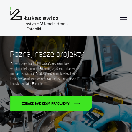
Poznaj nasze projekty
Prowadzimy badania i wdrażamy projekty
w mikroelektronice i fotonice - od materiałów
po zastosowania. Realizujemy projekty krajowe
i międzynarodowe, współpracujemy z przemysłem
i nauką w całej Europie.
ZOBACZ, NAD CZYM PRACUJEMY