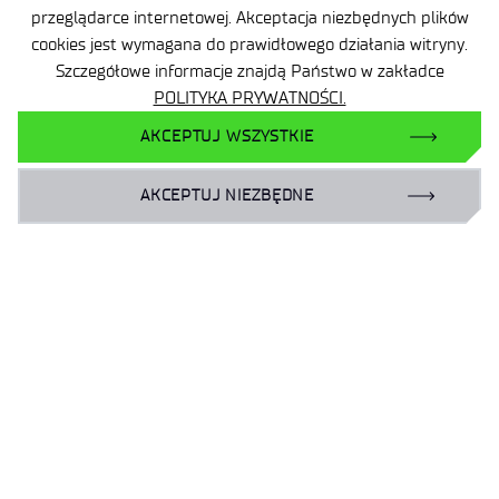
skalowalnych i konkurencyjnych technologii
przeglądarce internetowej. Akceptacja niezbędnych plików
odpowiadających na wyzwania współczesnego rynku.
cookies jest wymagana do prawidłowego działania witryny.
Szczegółowe informacje znajdą Państwo w zakładce
POLITYKA PRYWATNOŚCI.
AKCEPTUJ WSZYSTKIE
AKCEPTUJ NIEZBĘDNE
Sieć Badawcza Łukasiewicz — Instytut Mikroelektroniki
i Fotoniki
al. Lotników 32/46
02-668 Warszawa
NIP: 5213910680
KRS: 0000865821