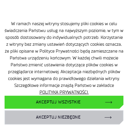
+48 22 54 87 816
sekretariat@imif.lukasiewicz.gov.pl
W ramach naszej witryny stosujemy pliki cookies w celu
Dane osobowe
świadczenia Państwu usług na najwyższym poziomie, w tym w
sposób dostosowany do indywidualnych potrzeb. Korzystanie
Deklaracja Dostępności
z witryny bez zmiany ustawień dotyczących cookies oznacza,
Polityka Prywatności
że pliki opisane w Polityce Prywatności będą zamieszczane na
Państwa urządzeniu końcowym. W każdej chwili możecie
Ważne informacje
Państwo zmienić ustawienia dotyczące plików cookies w
przeglądarce internetowej. Akceptacja niezbędnych plików
Zamówienia publiczne
cookies jest wymagana do prawidłowego działania witryny.
Szczegółowe informacje znajdą Państwo w zakładce
Wynajem powierzchni
POLITYKA PRYWATNOŚCI.
AKCEPTUJ WSZYSTKIE
AKCEPTUJ NIEZBĘDNE
Facebook