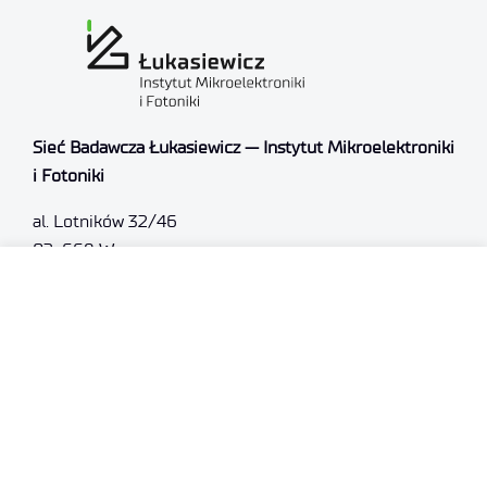
Sieć Badawcza Łukasiewicz — Instytut Mikroelektroniki
i Fotoniki
al. Lotników 32/46
02-668 Warszawa
NIP: 5213910680
KRS: 0000865821
REGON: 387374918
Sąd Rejonowy dla m.st. Warszawy, XIII Wydział
Gospodarczy
Nr rejestrowy BDO: 000505091