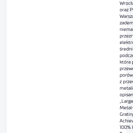
Wrocł
oraz P
Warsza
zadem
niemal
przezr
elektr
średni
podcze
która 
przew
porów
z prz
metali
opisa
„Larg
Metal
Gratin
Achie
100% 