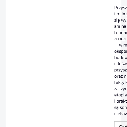
Przysz
i mikr
się wy
ani na
funda
znaczn
— w m
ekspe
budow
i dośw
przysz
oraz 
fakty:
zaczy
etapie
i prak
są ko
ciekaw
Czyt