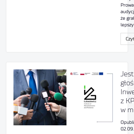
Prowa
audycj
że gra
lepsz
Czyt
Jest
głoś
Inwe
z K
w m
Opubl
02.09