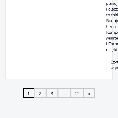
planu
i dlac
to tak
Buduj
Centr
Kompe
Mikro
i Foton
dzięk
Czyt
wię
1
…
2
3
12
»