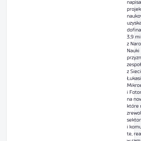
napisa
proje
nauko
uzyska
dofin
3,9 mi
z Nar
Nauki 
przyz
zespo
z Siec
Łukasi
Mikroe
i Foto
na now
które
zrewo
sektor
i komu
te, re
w ram