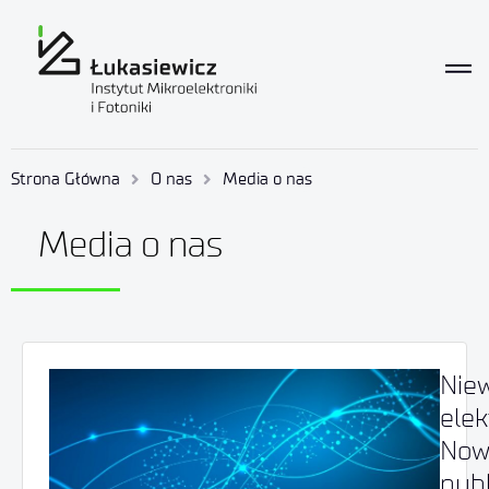
Strona Główna
O nas
Media o nas
Media o nas
Niew
ele
Now
publ