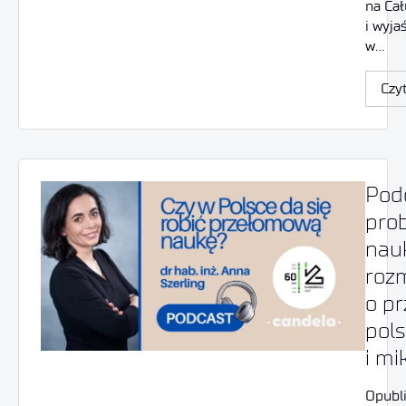
na Ca
i wyja
w…
Czyt
Podc
prob
nau
roz
o pr
pols
i mi
Opubl