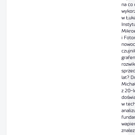
na co 
wykor
w Łuka
Instyt
Mikroe
i Foto
nowoc
czujn
grafe
rozwik
sprze
lat? D
Michał
z 20-
doświ
w tech
anali
funda
wapie
znale