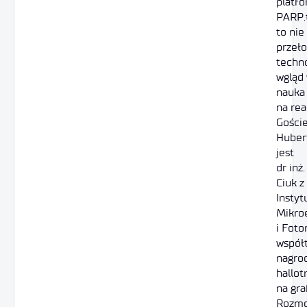
platf
PARP.
to nie
przeł
techno
wgląd 
nauka 
na rea
Gości
Huber
jest
dr inż
Ciuk z
Instyt
Mikroe
i Foto
współ
nagro
hallot
na gra
Rozmo