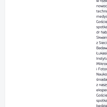
w roz
nowoc
techno
medyc
Gości
spotka
dr hab
Skware
z Sieci
Badaw
Łukasi
Instyt
Mikroe
i Foton
Nauk
śniada
z nas
ekspe
Gości
spotk
będzi