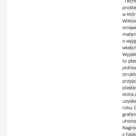
“Tech
proste
w któr
Wiktor
omawi
materi
o wyj
właści
Wyjaśn
to pła
jedno
strukt
przyp
plaste
która 
uzysk
roku.
grafe
uhono
Nagro
z fizy