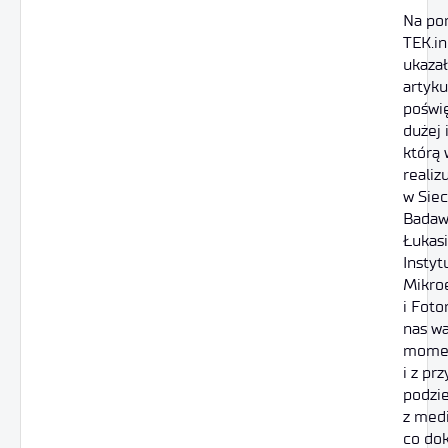
Na por
TEK.in
ukazał
artyku
poświ
dużej 
którą 
realiz
w Siec
Badaw
Łukasi
Instyt
Mikroe
i Foto
nas w
mome
i z pr
podzie
z med
co do