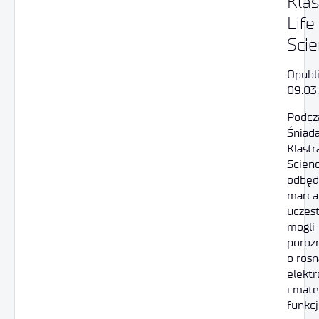
Klas
Life
Sci
Opubl
09.03
Podcz
Śniad
Klastr
Scienc
odbędz
marca
uczes
mogli
poroz
o rosn
elektr
i mate
funkc