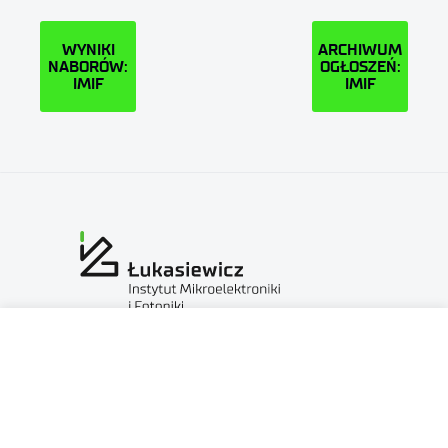
WYNIKI
ARCHIWUM
NABORÓW:
OGŁOSZEŃ:
IMIF
IMIF
Sieć Badawcza Łukasiewicz — Instytut Mikroelektroniki
i Fotoniki
al. Lotników 32/46
02-668 Warszawa