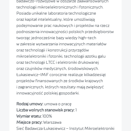
badawczo-rozwojowe w obszarze zaawansowanych
technologii mikroelektronicznych i fotonicznych.
Posiada unikalne laboratoria technologiczne
oraz kapitał intelektualny, które umożliwiają
podejmowanie prac naukowych i projektów na rzecz
podnoszenia innowacyjności polskich przedsiębiorstw
tworząc jednocześnie bazy wiedzy high-tech
w zakresie wytwarzania innowacyjnych materiałów
oraz technologii i konstrukcji przyrządów
mikroelektroniki i fotoniki, technologii azotku galu
oraz technologii LTCC i elektroniki drukowanej
oraz czujników medycznych, środowiskowych.
Łukasiewicz–IMiF corocznie realizuje kilkadziesiąt
projektów finansowanych ze środków krajowych
i zagranicznych, których rezultaty mają zwiększyć
innowacyjność polskiej gospodarki.
Rodzaj umowy:
umowa o pracę
Liczba wolnych stanowisk pracy:
1
Wymiar etatu:
100%
Miejsce pracy:
Warszawa
Sieć Badawcza Łukasiewicz – Instytut Mikroelektroniki