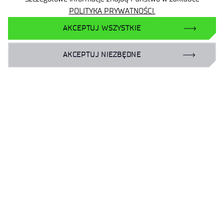
POLITYKA PRYWATNOŚCI.
Zamówienia publiczne
AKCEPTUJ WSZYSTKIE
Wynajem powierzchni
AKCEPTUJ NIEZBĘDNE
Facebook
X
LinkedIn
YouTube