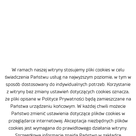
NIP: 5213910680
KRS: 0000865821
REGON: 387374918
Sąd Rejonowy dla m.st. Warszawy, XIII Wydział
Gospodarczy
Nr rejestrowy BDO: 000505091
+48 22 54 87 816
W ramach naszej witryny stosujemy pliki cookies w celu
sekretariat@imif.lukasiewicz.gov.pl
świadczenia Państwu usług na najwyższym poziomie, w tym w
sposób dostosowany do indywidualnych potrzeb. Korzystanie
z witryny bez zmiany ustawień dotyczących cookies oznacza,
Dane osobowe
że pliki opisane w Polityce Prywatności będą zamieszczane na
Deklaracja Dostępności
Państwa urządzeniu końcowym. W każdej chwili możecie
Państwo zmienić ustawienia dotyczące plików cookies w
Polityka Prywatności
przeglądarce internetowej. Akceptacja niezbędnych plików
cookies jest wymagana do prawidłowego działania witryny.
Ważne informacje
Szczegółowe informacje znajdą Państwo w zakładce