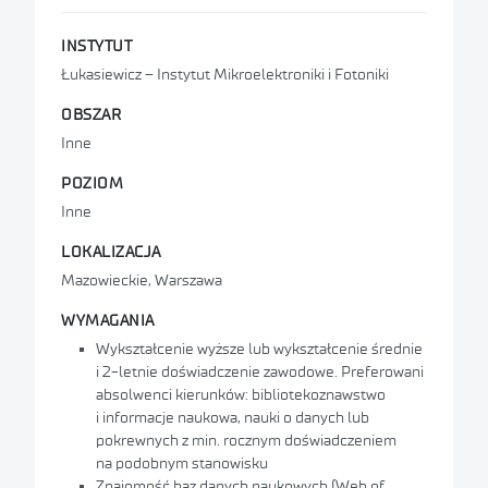
INSTYTUT
Łukasiewicz – Instytut Mikroelektroniki i Fotoniki
OBSZAR
Inne
POZIOM
Inne
LOKALIZACJA
Mazowieckie, Warszawa
WYMAGANIA
Wykształcenie wyższe lub wykształcenie średnie
i 2-letnie doświadczenie zawodowe. Preferowani
absolwenci kierunków: bibliotekoznawstwo
i informacje naukowa, nauki o danych lub
pokrewnych z min. rocznym doświadczeniem
na podobnym stanowisku
Znajomość baz danych naukowych (Web of