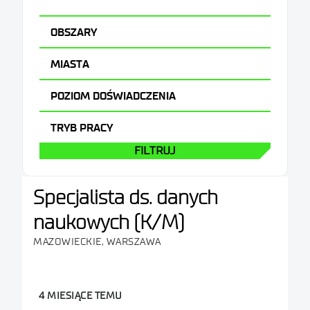
OBSZARY
Inne
MIASTA
Mazowieckie
POZIOM DOŚWIADCZENIA
Warszawa
Inne
TRYB PRACY
FILTRUJ
Specjalista ds. danych
naukowych (K/M)
MAZOWIECKIE, WARSZAWA
4 MIESIĄCE TEMU