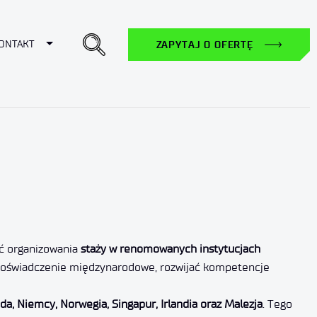
ropdown
Toggle Dropdown
ONTAKT
ZAPYTAJ O OFERTĘ
ść organizowania
staży w renomowanych instytucjach
doświadczenie międzynarodowe, rozwijać kompetencje
da, Niemcy, Norwegia, Singapur, Irlandia oraz Malezja
. Tego