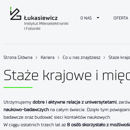
Toggle Dropdow
O NAS
OFERTA
Strona Główna
Kariera
Co u nas znajdziesz
Staże kraj
Staże krajowe i mi
Utrzymujemy
dobre i aktywne relacje z uniwersytetami
, zaró
naukowo-badawczych
na całym świecie. Dzięki tym powiąza
badawcze oraz budować sieci kontaktów naukowych.
W ciągu ostatnich trzech lat aż
8 osób skorzystało z możliwośc