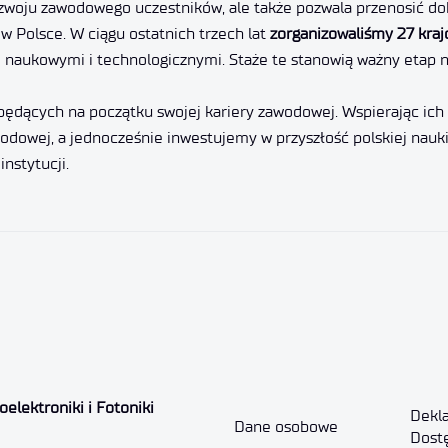
zwoju zawodowego uczestników, ale także pozwala przenosić dobr
 Polsce. W ciągu ostatnich trzech lat
zorganizowaliśmy 27 kra
 naukowymi i technologicznymi. Staże te stanowią ważny etap 
będących na początku swojej kariery zawodowej. Wspierając ic
dowej, a jednocześnie inwestujemy w przyszłość polskiej nauki 
nstytucji.
elektroniki i Fotoniki
Dekla
Dane osobowe
Dost