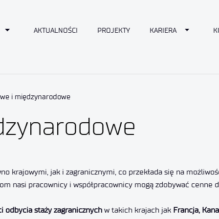
n
Toggle Dropdown
Toggle D
AKTUALNOŚCI
PROJEKTY
KARIERA
K
owe i międzynarodowe
ędzynarodowe
wno krajowymi, jak i zagranicznymi, co przekłada się na możliwo
niom nasi pracownicy i współpracownicy mogą zdobywać cenne 
i odbycia staży zagranicznych
w takich krajach jak
Francja, Kana