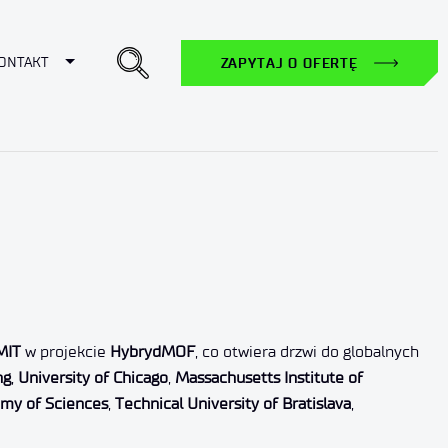
ropdown
Toggle Dropdown
ONTAKT
ZAPYTAJ O OFERTĘ
MIT
w projekcie
HybrydMOF
, co otwiera drzwi do globalnych
ng
,
University of Chicago
,
Massachusetts Institute of
demy of Sciences
,
Technical University of Bratislava
,