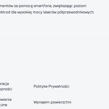
kumentów za pomocą smartfona, zwiększając poziom
lektrod dla wysokiej mocy laserów półprzewodnikowych.
racja
Polityka Prywatności
ępności
wienia
Wynajem powierzchni
czne