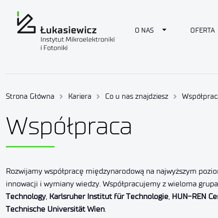
Toggle Dropdow
O NAS
OFERTA
Strona Główna
Kariera
Co u nas znajdziesz
Współprac
Współpraca
Rozwijamy współpracę międzynarodową na najwyższym poziomi
innowacji i wymiany wiedzy. Współpracujemy z wieloma grupa
Technology
,
Karlsruher Institut für Technologie
,
HUN-REN Cen
Technische Universität Wien
.