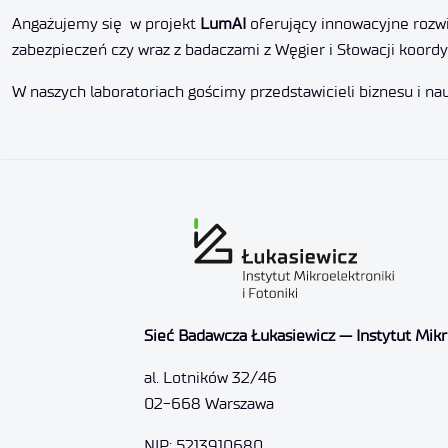
Angażujemy się w projekt
LumAI
oferujący innowacyjne rozw
zabezpieczeń czy wraz z badaczami z Węgier i Słowacji koor
W naszych laboratoriach gościmy przedstawicieli biznesu i nau
Sieć Badawcza Łukasiewicz — Instytut Mikro
al. Lotników 32/46
02-668 Warszawa
NIP: 5213910680