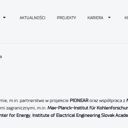
n
Toggle Dropdown
Toggle D
AKTUALNOŚCI
PROJEKTY
KARIERA
K
a
e, m.in. partnerstwo w projekcie
PIONEAR
oraz współpraca z
mi zagranicznymi, m.in.
Max-Planck-Institut für Kohlenforschu
ter for Energy
,
Institute of Electrical Engineering Slovak Aca