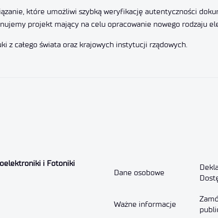
iązanie, które umożliwi szybką weryfikację autentyczności do
dynujemy projekt mający na celu opracowanie nowego rodzaju e
ki z całego świata oraz krajowych instytucji rządowych.
elektroniki i Fotoniki
Dekla
Dane osobowe
Dost
Zamó
Ważne informacje
publi