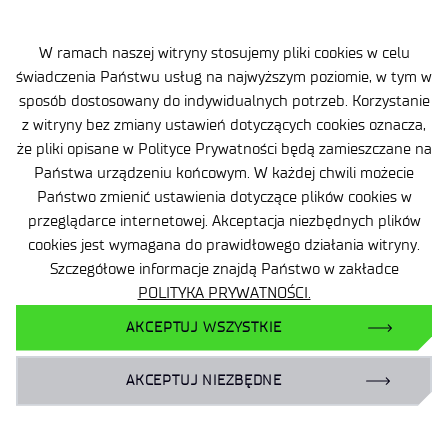
Deklaracja Dostępności
Polityka Prywatności
W ramach naszej witryny stosujemy pliki cookies w celu
świadczenia Państwu usług na najwyższym poziomie, w tym w
Ważne informacje
sposób dostosowany do indywidualnych potrzeb. Korzystanie
z witryny bez zmiany ustawień dotyczących cookies oznacza,
Zamówienia publiczne
że pliki opisane w Polityce Prywatności będą zamieszczane na
Wynajem powierzchni
Państwa urządzeniu końcowym. W każdej chwili możecie
Państwo zmienić ustawienia dotyczące plików cookies w
przeglądarce internetowej. Akceptacja niezbędnych plików
cookies jest wymagana do prawidłowego działania witryny.
Szczegółowe informacje znajdą Państwo w zakładce
POLITYKA PRYWATNOŚCI.
Facebook
AKCEPTUJ WSZYSTKIE
X
LinkedIn
AKCEPTUJ NIEZBĘDNE
YouTube