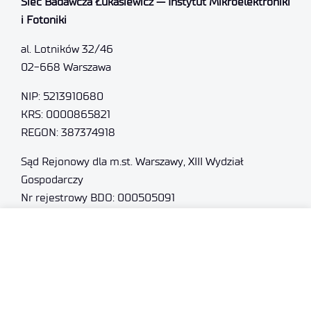
Sieć Badawcza Łukasiewicz — Instytut Mikroelektroniki
i Fotoniki
al. Lotników 32/46
02-668 Warszawa
NIP: 5213910680
KRS: 0000865821
REGON: 387374918
Sąd Rejonowy dla m.st. Warszawy, XIII Wydział
Gospodarczy
Nr rejestrowy BDO: 000505091
+48 22 54 87 816
sekretariat@imif.lukasiewicz.gov.pl
Dane osobowe