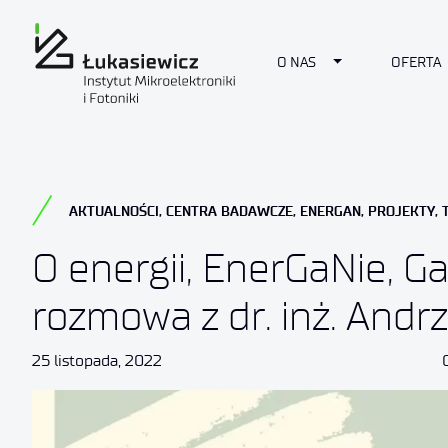
Toggle Dropdow
O NAS
OFERTA
AKTUALNOŚCI
,
CENTRA BADAWCZE
,
ENERGAN
,
PROJEKTY
,
O energii, EnerGaNie, Ga
rozmowa z dr. inż. And
25 listopada, 2022