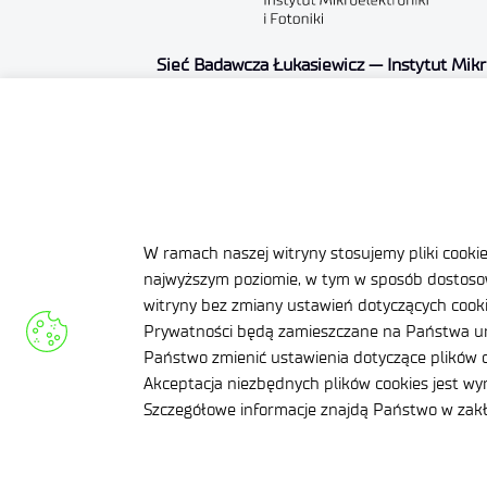
Sieć Badawcza Łukasiewicz — Instytut Mikro
al. Lotników 32/46
02-668 Warszawa
NIP: 5213910680
KRS: 0000865821
REGON: 387374918
W ramach naszej witryny stosujemy pliki cooki
najwyższym poziomie, w tym w sposób dostosow
Sąd Rejonowy dla m.st. Warszawy, XIII Wyd
witryny bez zmiany ustawień dotyczących cookie
Nr rejestrowy BDO: 000505091
Prywatności będą zamieszczane na Państwa ur
Państwo zmienić ustawienia dotyczące plików c
+48 22 54 87 816
Akceptacja niezbędnych plików cookies jest w
sekretariat@imif.lukasiewicz.gov.pl
Szczegółowe informacje znajdą Państwo w za