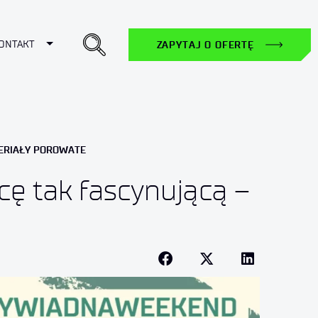
ropdown
Toggle Dropdown
ONTAKT
ZAPYTAJ O OFERTĘ
TERIAŁY POROWATE
acę tak fascynującą –