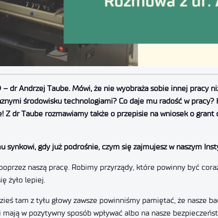
😉 – dr Andrzej Taube. Mówi, że nie wyobraża sobie innej pracy ni
znymi środowisku technologiami? Co daje mu radość w pracy? K
! Z dr Taube rozmawiamy także o przepisie na wniosek o grant o
synkowi, gdy już podrośnie, czym się zajmujesz w naszym Insty
poprzez naszą pracę. Robimy przyrządy, które powinny być cor
ę żyło lepiej.
zieś tam z tyłu głowy zawsze powinniśmy pamiętać, że nasze ba
gii i mają w pozytywny sposób wpływać albo na nasze bezpieczeń