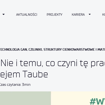
n
Toggle Dropdown
Toggle D
AKTUALNOŚCI
PROJEKTY
KARIERA
K
TECHNOLOGIA GAN, CZUJNIKI, STRUKTURY CIENKOWARSTWOWE I MA
Nie i temu, co czyni tę pr
rzejem Taube
Czas czytania: 3min