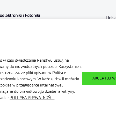
elektroniki i Fotoniki
Dekla
Dane osobowe
Dost
Zamó
Ważne informacje
publi
es w celu świadczenia Państwu usług na
any do indywidualnych potrzeb. Korzystanie z
ział Gospodarczy
s oznacza, że pliki opisane w Polityce
AKCEPTUJ W
ządzeniu końcowym. W każdej chwili możecie
Facebook
ookies w przeglądarce internetowej.
LinkedIn
ymagana do prawidłowego działania witryny.
kładce
POLITYKA PRYWATNOŚCI.