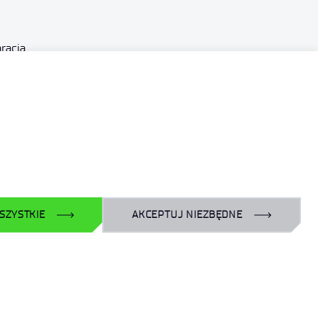
racja
Polityka Prywatności
ępności
wienia
Wynajem powierzchni
czne
SZYSTKIE
AKCEPTUJ NIEZBĘDNE
X
YouTube