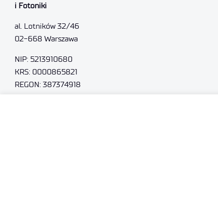
i Fotoniki
al. Lotników 32/46
02-668 Warszawa
NIP: 5213910680
KRS: 0000865821
REGON: 387374918
Sąd Rejonowy dla m.st. Warszawy, XIII Wydział
Gospodarczy
Nr rejestrowy BDO: 000505091
+48 22 54 87 816
sekretariat@imif.lukasiewicz.gov.pl
Dane osobowe
Deklaracja Dostępności