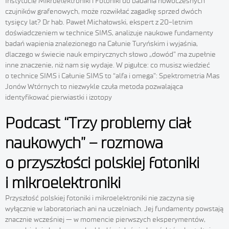
Instytucie Mikroelektroniki i Fotoniki do badania nowoczesnych
czujników grafenowych, może rozwikłać zagadkę sprzed dwóch
tysięcy lat? Dr hab. Paweł Michałowski, ekspert z 20-letnim
doświadczeniem w technice SIMS, analizuje naukowe fundamenty
badań wapienia znalezionego na Całunie Turyńskim i wyjaśnia,
dlaczego w świecie nauk empirycznych słowo „dowód” ma zupełnie
inne znaczenie, niż nam się wydaje. W pigułce: co musisz wiedzieć
o technice SIMS i Całunie SIMS to “alfa i omega”: Spektrometria Mas
Jonów Wtórnych to niezwykle czuła metoda pozwalająca
identyfikować pierwiastki i izotopy
Podcast “Trzy problemy ciał
naukowych” – rozmowa
o przyszłości polskiej fotoniki
i mikroelektroniki
Przyszłość polskiej fotoniki i mikroelektroniki nie zaczyna się
wyłącznie w laboratoriach ani na uczelniach. Jej fundamenty powstają
znacznie wcześniej — w momencie pierwszych eksperymentów,