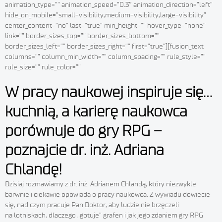
animation_type=”” animation_speed=”0.3″ animation_direction=”left”
hide_on_mobile=”small-visibility,medium-visibility,large-visibility”
center_content=”no” last=”true” min_height=”” hover_type=”none”
link=”” border_sizes_top=”” border_sizes_bottom=””
border_sizes_left=”” border_sizes_right=”” first=”true”][fusion_text
columns=”” column_min_width=”” column_spacing=”” rule_style=””
rule_size=”” rule_color=””
W pracy naukowej inspiruje się…
kuchnią, a karierę naukowca
porównuje do gry RPG –
poznajcie dr. inż. Adriana
Chlandę!
Dzisiaj rozmawiamy z dr. inż. Adrianem Chlandą, który niezwykle
barwnie i ciekawie opowiada o pracy naukowca. Z wywiadu dowiecie
się, nad czym pracuje Pan Doktor, aby ludzie nie brzęczeli
na lotniskach, dlaczego „gotuje” grafen i jak jego zdaniem gry RPG