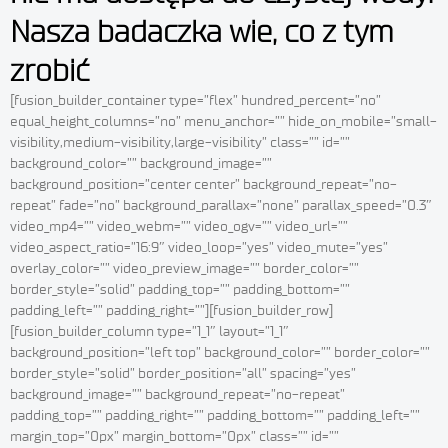
Nasza badaczka wie, co z tym
zrobić
[fusion_builder_container type=”flex” hundred_percent=”no”
equal_height_columns=”no” menu_anchor=”” hide_on_mobile=”small-
visibility,medium-visibility,large-visibility” class=”” id=””
background_color=”” background_image=””
background_position=”center center” background_repeat=”no-
repeat” fade=”no” background_parallax=”none” parallax_speed=”0.3″
video_mp4=”” video_webm=”” video_ogv=”” video_url=””
video_aspect_ratio=”16:9″ video_loop=”yes” video_mute=”yes”
overlay_color=”” video_preview_image=”” border_color=””
border_style=”solid” padding_top=”” padding_bottom=””
padding_left=”” padding_right=””][fusion_builder_row]
[fusion_builder_column type=”1_1″ layout=”1_1″
background_position=”left top” background_color=”” border_color=””
border_style=”solid” border_position=”all” spacing=”yes”
background_image=”” background_repeat=”no-repeat”
padding_top=”” padding_right=”” padding_bottom=”” padding_left=””
margin_top=”0px” margin_bottom=”0px” class=”” id=””