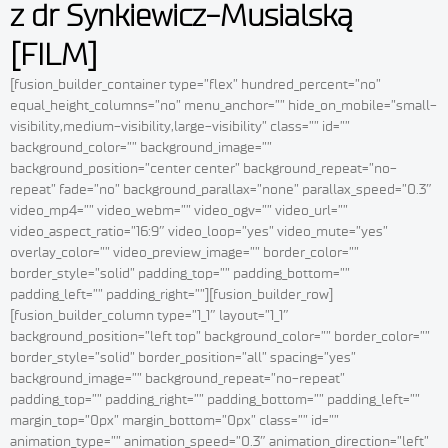
z dr Synkiewicz-Musialską
[FILM]
[fusion_builder_container type=”flex” hundred_percent=”no”
equal_height_columns=”no” menu_anchor=”” hide_on_mobile=”small-
visibility,medium-visibility,large-visibility” class=”” id=””
background_color=”” background_image=””
background_position=”center center” background_repeat=”no-
repeat” fade=”no” background_parallax=”none” parallax_speed=”0.3″
video_mp4=”” video_webm=”” video_ogv=”” video_url=””
video_aspect_ratio=”16:9″ video_loop=”yes” video_mute=”yes”
overlay_color=”” video_preview_image=”” border_color=””
border_style=”solid” padding_top=”” padding_bottom=””
padding_left=”” padding_right=””][fusion_builder_row]
[fusion_builder_column type=”1_1″ layout=”1_1″
background_position=”left top” background_color=”” border_color=””
border_style=”solid” border_position=”all” spacing=”yes”
background_image=”” background_repeat=”no-repeat”
padding_top=”” padding_right=”” padding_bottom=”” padding_left=””
margin_top=”0px” margin_bottom=”0px” class=”” id=””
animation_type=”” animation_speed=”0.3″ animation_direction=”left”