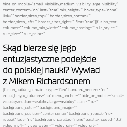
hide_on_mobile=”small-visibility,medium-visibility,large-visibility”
center_content=”no” last=”true” min_height=”” hover_type=”none”
link=”” border_sizes_top=”” border_sizes_bottom=””
border_sizes_left=”” border_sizes_right=”” first=”true”][fusion_text
columns=”” column_min_width=”” column_spacing=”” rule_style=””
rule_size=”” rule_color=””
Skąd bierze się jego
entuzjastyczne podejście
do polskiej nauki? Wywiad
z Mikem Richardsonem
[fusion_builder_container type=”flex” hundred_percent=”no”
equal_height_columns=”no” menu_anchor=”” hide_on_mobile=”small-
visibility,medium-visibility,large-visibility” class=”” id=””
background_color=”” background_image=””
background_position=”center center” background_repeat=”no-
repeat” fade=”no” background_parallax=”none” parallax_speed=”0.3″
video_mp4=”” video_webm=”” video_ogv=”” video_url=””