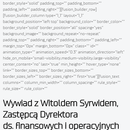
border_style=”solid” padding_top=”” padding_bottom=””
padding_left=”” padding_right=””][fusion_builder_row]
[fusion_builder_column type=”1_1″ layout=”1_1″
background_position=”left top” background_color=”” border_color=””
border_style=”solid” border_position=”all” spacing=”yes”
background_image=”” background_repeat=”no-repeat”
padding_top=”” padding_right=”” padding_bottom=”” padding_left=””
margin_top=”0px” margin_bottom=”0px” class=”” id=””
animation_type=”” animation_speed=”0.3″ animation_direction=”left”
hide_on_mobile=”small-visibility,medium-visibility,large-visibility”
center_content=”no” last=”true” min_height=”” hover_type=”none”
link=”” border_sizes_top=”” border_sizes_bottom=””
border_sizes_left=”” border_sizes_right=”” first=”true”][fusion_text
columns=”” column_min_width=”” column_spacing=”” rule_style=””
rule_size=”” rule_color=””
Wywiad z Witoldem Syrwidem,
Zastępcą Dyrektora
ds. finansowych i operacyjnych