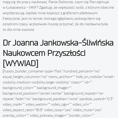
mają się do pracy naukowej. Panie Doktorze, czym się Pan zajmuje
w Łukasiewicz – IMiF? Zgaduję, że większość osób, z którymi obecnie
współpracuję, będzie mnie kojarzyć z grafenem płatkowym.
Faktycznie, jest to temat, którego zgłębianiu poświęciłem się
ostatnimi czasy, aczkolwiek muszę przyznać, że do niedawna była
to dla mnie swoista
Dr Joanna Jankowska-Śliwińska
Naukowcem Przyszłości
[WYWIAD]
[fusion_builder_container type=”flex” hundred_percent=”no”
equal_height_columns=”no” menu_anchor=”” hide_on_mobile=”small-
visibility,medium-visibility,large-visibility” class=”” id=””
background_color=”” background_image=””
background_position=”center center” background_repeat=”no-
repeat” fade=”no” background_parallax=”none” parallax_speed=”0.3″
video_mp4=”” video_webm=”” video_ogv=”” video_url=””
video_aspect_ratio=”16:9″ video_loop=”yes” video_mute=”yes”
overlay_color=”” video_preview_image=”” border_color=””