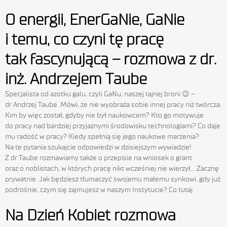
O energii, EnerGaNie, GaNie
i temu, co czyni tę pracę
tak fascynującą – rozmowa z dr.
inż. Andrzejem Taube
Specjalista od azotku galu, czyli GaNu, naszej tajnej broni 😉 –
dr Andrzej Taube. Mówi, że nie wyobraża sobie innej pracy niż twórcza.
Kim by więc został, gdyby nie był naukowcem? Kto go motywuje
do pracy nad bardziej przyjaznymi środowisku technologiami? Co daje
mu radość w pracy? Kiedy spełnią się jego naukowe marzenia?
Na te pytania szukajcie odpowiedzi w dzisiejszym wywiadzie!
Z dr Taube rozmawiamy także o przepisie na wniosek o grant
oraz o noblistach, w których pracę nikt wcześniej nie wierzył… Zacznę
prywatnie. Jak będziesz tłumaczyć swojemu małemu synkowi, gdy już
podrośnie, czym się zajmujesz w naszym Instytucie? Co tutaj
Na Dzień Kobiet rozmowa