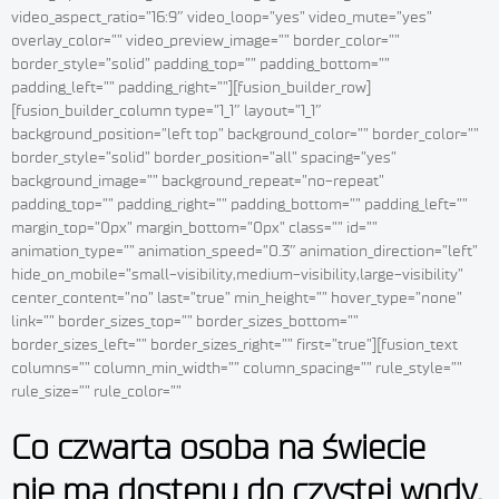
video_aspect_ratio=”16:9″ video_loop=”yes” video_mute=”yes”
overlay_color=”” video_preview_image=”” border_color=””
border_style=”solid” padding_top=”” padding_bottom=””
padding_left=”” padding_right=””][fusion_builder_row]
[fusion_builder_column type=”1_1″ layout=”1_1″
background_position=”left top” background_color=”” border_color=””
border_style=”solid” border_position=”all” spacing=”yes”
background_image=”” background_repeat=”no-repeat”
padding_top=”” padding_right=”” padding_bottom=”” padding_left=””
margin_top=”0px” margin_bottom=”0px” class=”” id=””
animation_type=”” animation_speed=”0.3″ animation_direction=”left”
hide_on_mobile=”small-visibility,medium-visibility,large-visibility”
center_content=”no” last=”true” min_height=”” hover_type=”none”
link=”” border_sizes_top=”” border_sizes_bottom=””
border_sizes_left=”” border_sizes_right=”” first=”true”][fusion_text
columns=”” column_min_width=”” column_spacing=”” rule_style=””
rule_size=”” rule_color=””
Co czwarta osoba na świecie
nie ma dostępu do czystej wody.