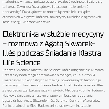
marketingu w nauce, pokazując, że przyszłość technologii dzieje się
tu i teraz. Czym jest fuzja jądrowa i dlaczego może zmienić
energetykę? Fuzja jądrowa to proces łączenia lekkich jąder
atomowych w cięższe, któremu towarzyszy uwalnianie ogromnych
ilości energii. W przeciwieństwie
Elektronika w służbie medycyny
– rozmowa z Agatą Skwarek-
Illés podczas Śniadania Klastra
Life Science
Podczas Śniadania Klastra Life Science, które odbędzie się 12 marca,
uczestnicy będą mogli porozmawiać o rosnącej roli elektroniki
i materiałów funkcjonalnych w rozwoju nowoczesnych technologii
medycznych. Gościem spotkania będzie dr hab. Agata Skwarek-Illés
z Sieci Badawczej Łukasiewicz – Instytutu Mikroelektroniki i Fotoniki.
Naukowe śniadanie z naszym ekspertem Gościem spotkania
będzie dr hab. Agata Skwarek-Illés, Dyrektor Centrum Materiałów
Funkcjonalnych w Sieci Badawczej Łukasiewicz – Instytucie