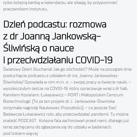
tylko kolejną kartką w kalendarzu, ale okazją, by przypomnieć
pracownikom Instytutu,
Dzień podcastu: rozmowa
z dr Joanną Jankowską-
Śliwińską o nauce
i przeciwdziałaniu COVID-19
Światowy Dzień Słuchania! Jak go obchodzić? Może na początek dnia
posłuchajcie podcastu z udziałem dr inż. Joanny Jankowskiej-
Śliwińskiej! Opowiada w nim m.in. o: – swojej pracy w świecie nauki, –
wysokoczułym teście na COVID-19, który opracowuje wraz z dr hab.
Kamilem Kosielem, Łukasiewicz – PORT i Małopolskim Centrum
Biotechnologii. (To za ten projekt dr J. Jankowska-Śliwińska
otrzymała nagrodę Naukowiec Przyszłości), – co jeszcze Sieć
Badawcza Łukasiewicz robi, aby przeciwdziałać pandemii. Tu można
znaleźć PODCAST. Kolejna fala zachorowań przed nami, dlatego już
teraz zachęcamy do zgłaszania się do udziału w badaniach,
pod linkiem więcej