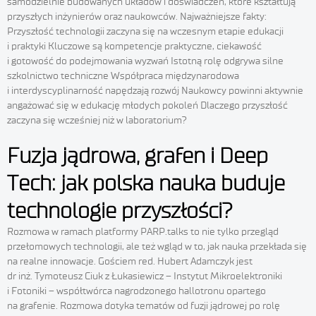
samodzielnie budowanych układów i doświadczeń, które kształtują
przyszłych inżynierów oraz naukowców. Najważniejsze fakty:
Przyszłość technologii zaczyna się na wczesnym etapie edukacji
i praktyki Kluczowe są kompetencje praktyczne, ciekawość
i gotowość do podejmowania wyzwań Istotną rolę odgrywa silne
szkolnictwo techniczne Współpraca międzynarodowa
i interdyscyplinarność napędzają rozwój Naukowcy powinni aktywnie
angażować się w edukację młodych pokoleń Dlaczego przyszłość
zaczyna się wcześniej niż w laboratorium?
Fuzja jądrowa, grafen i Deep
Tech: jak polska nauka buduje
technologie przyszłości?
Rozmowa w ramach platformy PARP.talks to nie tylko przegląd
przełomowych technologii, ale też wgląd w to, jak nauka przekłada się
na realne innowacje. Gościem red. Hubert Adamczyk jest
dr inż. Tymoteusz Ciuk z Łukasiewicz – Instytut Mikroelektroniki
i Fotoniki – współtwórca nagrodzonego hallotronu opartego
na grafenie. Rozmowa dotyka tematów od fuzji jądrowej po rolę