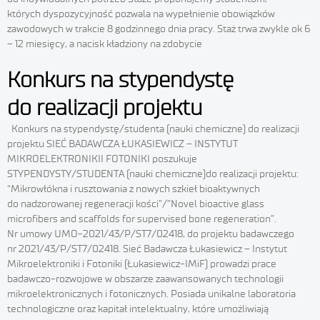
których dyspozycyjność pozwala na wypełnienie obowiązków
zawodowych w trakcie 8 godzinnego dnia pracy. Staż trwa zwykle ok 6
– 12 miesięcy, a nacisk kładziony na zdobycie
Konkurs na stypendystę
do realizacji projektu
Konkurs na stypendystę/studenta (nauki chemiczne) do realizacji
projektu SIEĆ BADAWCZA ŁUKASIEWICZ – INSTYTUT
MIKROELEKTRONIKII FOTONIKI poszukuje
STYPENDYSTY/STUDENTA (nauki chemiczne)do realizacji projektu:
“Mikrowłókna i rusztowania z nowych szkieł bioaktywnych
do nadzorowanej regeneracji kości”/”Novel bioactive glass
microfibers and scaffolds for supervised bone regeneration”.
Nr umowy UMO-2021/43/P/ST7/02418, do projektu badawczego
nr 2021/43/P/ST7/02418. Sieć Badawcza Łukasiewicz – Instytut
Mikroelektroniki i Fotoniki (Łukasiewicz-IMiF) prowadzi prace
badawczo-rozwojowe w obszarze zaawansowanych technologii
mikroelektronicznych i fotonicznych. Posiada unikalne laboratoria
technologiczne oraz kapitał intelektualny, które umożliwiają