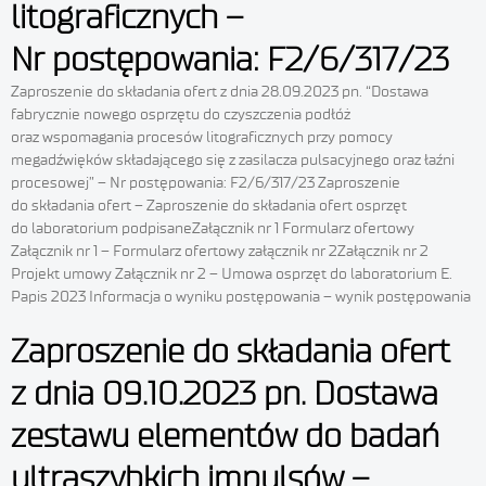
litograficznych –
Nr postępowania: F2/6/317/23
Zaproszenie do składania ofert z dnia 28.09.2023 pn. “Dostawa
fabrycznie nowego osprzętu do czyszczenia podłóż
oraz wspomagania procesów litograficznych przy pomocy
megadźwięków składającego się z zasilacza pulsacyjnego oraz łaźni
procesowej” – Nr postępowania: F2/6/317/23 Zaproszenie
do składania ofert – Zaproszenie do składania ofert osprzęt
do laboratorium podpisaneZałącznik nr 1 Formularz ofertowy
Załącznik nr 1 – Formularz ofertowy załącznik nr 2Załącznik nr 2
Projekt umowy Załącznik nr 2 – Umowa osprzęt do laboratorium E.
Papis 2023 Informacja o wyniku postępowania – wynik postępowania
Zaproszenie do składania ofert
z dnia 09.10.2023 pn. Dostawa
zestawu elementów do badań
ultraszybkich impulsów –