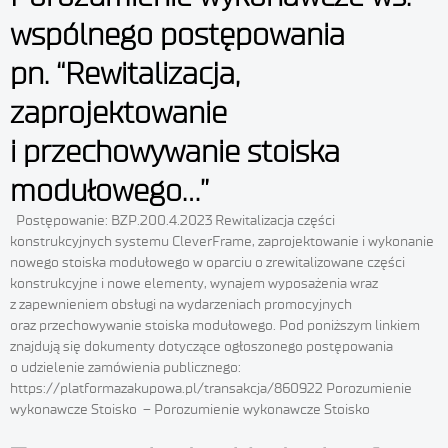
wspólnego postępowania
pn. “Rewitalizacja,
zaprojektowanie
i przechowywanie stoiska
modułowego…”
Postępowanie: BZP.200.4.2023 Rewitalizacja części
konstrukcyjnych systemu CleverFrame, zaprojektowanie i wykonanie
nowego stoiska modułowego w oparciu o zrewitalizowane części
konstrukcyjne i nowe elementy, wynajem wyposażenia wraz
z zapewnieniem obsługi na wydarzeniach promocyjnych
oraz przechowywanie stoiska modułowego. Pod poniższym linkiem
znajdują się dokumenty dotyczące ogłoszonego postępowania
o udzielenie zamówienia publicznego:
https://platformazakupowa.pl/transakcja/860922 Porozumienie
wykonawcze Stoisko – Porozumienie wykonawcze Stoisko