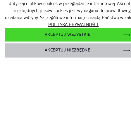
Sygnatura wpisu: Wprowadził: Mateusz Kolakowski Data publikacji: 26
kwietnia 2024, 11:08 Ostatnio zmodyfikowany 26 kwietnia 2024, 11:08
Zmodyfikowany przez: Mateusz Kolakowski Link do poprzedniej
wersji:
Zaproszenie do składania ofert
z dnia 07.06.2024 pn. “przeglądy
techniczne, konserwacja i serwis
urządzeń klimatyzacji
i wentylacji zlokalizowanych
w obiektach SBŁ – IMiF,
Al. Lotników 32/46, 02-668
Warszawa”
Zaproszenie do składania ofert z dnia 07.06.2024 “Przeglądy