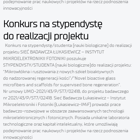
podejmowanie prac naukowych i projektów na rzecz podnoszenia
innowacyjności
Konkurs na stypendystę
do realizacji projektu
Konkurs na stypendystę/studenta (nauki biologiczne) do realizacji
projektu SIEĆ BADAWCZA ŁUKASIEWICZ – INSTYTUT
MIKROELEKTRONIKII FOTONIKI poszukuje
STYPENDYSTY/STUDENTA (nauki biologiczne)do realizacji projektu:
“Mikrowłókna i rusztowania z nowych szkieł bioaktywnych
do nadzorowanej regeneracji kości”/”Novel bioactive glass
microfibers and scaffolds for supervised bone regeneration”.
Nr umowy UMO-2021/43/P/ST7/02418, do projektu badawczego
nr 2021/43/P/ST7/02418. Sieć Badawcza Łukasiewicz – Instytut
Mikroelektroniki i Fotoniki (Łukasiewicz-IMiF) prowadzi prace
badawczo-rozwojowe w obszarze zaawansowanych technologii
mikroelektronicznych i fotonicznych. Posiada unikalne laboratoria
technologiczne oraz kapitał intelektualny, które umożliwiają
podejmowanie prac naukowych i projektów na rzecz podnoszenia
innowacyjności