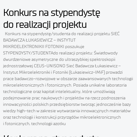
Konkurs na stypendystę
do realizacji projektu
Konkurs na stypendystę/studenta do realizacji projektu SIEĆ
BADAWCZA ŁUKASIEWICZ – INSTYTUT
MIKROELEKTRONIKII FOTONIKI poszukuje
STYPENDYSTY/STUDENTAdo realizacji projektu: Światłowody
dwurdzeniowe asymetryczne do ultraszybkiej spektroskopii
jednostrzałowej CEUS-UNISONO Sieć Badawcza Łukasiewicz –
Instytut Mikroelektroniki i Fotoniki (Łukasiewicz-IMiF) prowadzi
prace badawczo-rozwojowe w obszarze zaawansowanych technologii
mikroelektronicznych i fotonicznych. Posiada unikalne laboratoria
technologiczne oraz kapitał intelektualny, które umożliwiają
podejmowanie prac naukowych i projektów na rzecz podnoszenia
W ramach naszej witryny stosujemy pliki cookies w celu świadc
innowacyjności polskich przedsiębiorstw tworząc jednocześnie bazy
Państwu usług na najwyższym poziomie, w tym w sposób
wiedzy high-tech w zakresie wytwarzania innowacyjnych materiałów
dostosowany do indywidualnych potrzeb. Korzystanie z witryn
oraz technologii i konstrukcji przyrządów mikroelektronicznych
zmiany ustawień dotyczących cookies oznacza, że pliki opisan
i fotonicznych, technologii azotku
Polityce Prywatności będą zamieszczane na Państwa urządze
końcowym. W każdej chwili możecie Państwo zmienić ustawie