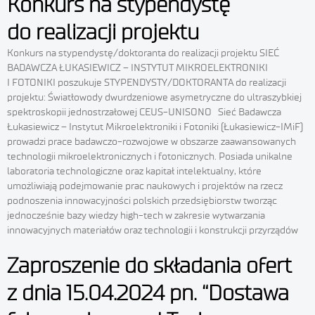
Konkurs na stypendystę
dotyczące plików cookies w przeglądarce internetowej. Akcept
do realizacji projektu
niezbędnych plików cookies jest wymagana do prawidłoweg
działania witryny. Szczegółowe informacje znajdą Państwo w za
Konkurs na stypendystę/doktoranta do realizacji projektu SIEĆ
POLITYKA PRYWATNOŚCI.
BADAWCZA ŁUKASIEWICZ – INSTYTUT MIKROELEKTRONIKI
I FOTONIKI poszukuje STYPENDYSTY/DOKTORANTA do realizacji
AKCEPTUJ WSZYSTKIE
projektu: Światłowody dwurdzeniowe asymetryczne do ultraszybkiej
spektroskopii jednostrzałowej CEUS-UNISONO Sieć Badawcza
Łukasiewicz – Instytut Mikroelektroniki i Fotoniki (Łukasiewicz-IMiF)
AKCEPTUJ NIEZBĘDNE
prowadzi prace badawczo-rozwojowe w obszarze zaawansowanych
technologii mikroelektronicznych i fotonicznych. Posiada unikalne
laboratoria technologiczne oraz kapitał intelektualny, które
umożliwiają podejmowanie prac naukowych i projektów na rzecz
podnoszenia innowacyjności polskich przedsiębiorstw tworząc
jednocześnie bazy wiedzy high-tech w zakresie wytwarzania
innowacyjnych materiałów oraz technologii i konstrukcji przyrządów
Zaproszenie do składania ofert
z dnia 15.04.2024 pn. “Dostawa