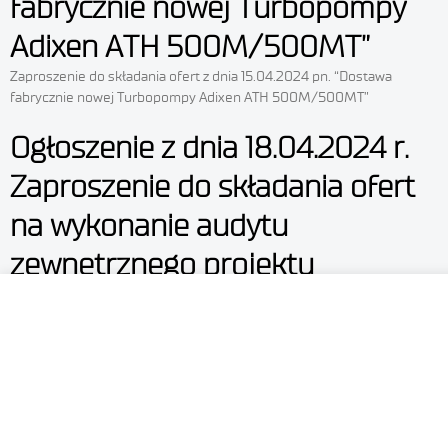
fabrycznie nowej Turbopompy
Adixen ATH 500M/500MT”
Zaproszenie do składania ofert z dnia 15.04.2024 pn. “Dostawa
fabrycznie nowej Turbopompy Adixen ATH 500M/500MT”
Ogłoszenie z dnia 18.04.2024 r.
Zaproszenie do składania ofert
na wykonanie audytu
zewnętrznego projektu
INFRASTARt-I/0007/2021-00
„Infrastruktura dla Nanofotoniki,
Mikrosystemów
i Nanotechnologii