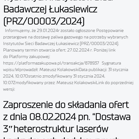
Badawczej Łukasiewicz
(PRZ/00003/2024)
Informujemy, że 29.01.2024r zostało ogłoszone Postępowanie
przetargowe na dostawę paliwa gazowego na potrzeby wybranych
Instytutów Sieci Badawczej Łukasiewicz (PRZ/00003/2024).
Planowany termin otwarcia ofert: 27.02.2024 r. Poniżej link
do Platformy zakupowej:
https://platformazakupowa.pl/transakcja/878937 Sygnatura
wpisu:Wprowadził: Mateusz KolakowskiData publikacji: 31 stycznia
2024, 10:07Ostatnio zmodyfikowany 31 stycznia 2024,
10:07Zmodyfikowany przez: Mateusz KolakowskiLink do poprzedniej
wersji:
Zaproszenie do składania ofert
z dnia 08.02.2024 pn. “Dostawa
3″heterostruktur laserów