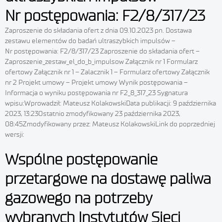
Nr postępowania: F2/8/317/23
Zaproszenie do składania ofert z dnia 09.10.2023 pn. Dostawa
zestawu elementów do badań ultraszybkich impulsów –
Nr postępowania: F2/8/317/23 Zaproszenie do składania ofert –
Zaproszenie_zestaw_el_do_b_impulsow Załącznik nr 1 Formularz
ofertowy Załącznik nr 1 – Zalacznik 1 – Formularz ofertowy Załącznik
nr 2 Projekt umowy – Projekt umowy Wynik postępowania –
Informacja o wyniku postępowania nr F2_8_317_23 Sygnatura
wpisu:Wprowadził: Mateusz KolakowskiData publikacji: 9 października
2023, 13:23Ostatnio zmodyfikowany 23 października 2023,
08:45Zmodyfikowany przez: Mateusz KolakowskiLink do poprzedniej
wersji:
Wspólne postępowanie
przetargowe na dostawę paliwa
gazowego na potrzeby
wybranych Instytutów Sieci