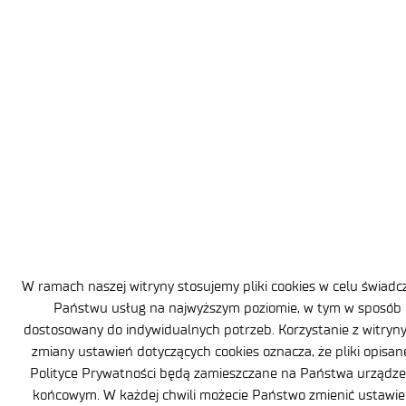
Elektronicznych’’
Ogłoszenie z dnia 18.04.2024 r. Zaproszenie do składania ofert
na wykonanie audytu zewnętrznego projektu INFRASTARt-
I/0007/2021-00 „Infrastruktura dla Nanofotoniki, Mikrosystemów
i Nanotechnologii Elektronicznych’’
Ogłoszenie z dnia 26.04.2024 r.
– Zapytanie w celu oszacowania
wartości zamówienia
polegającego na dostawie
generatora aerozolu
Ogłoszenie z dnia 26.04.2024 r. – Zapytanie w celu oszacowania
wartości zamówienia polegającego na dostawie generatora aerozolu
Zapytanie w celu oszacowania wartości – generator-aerozolu-
zapytanie Załącznik nr 1 formularz ofertowy – Zalacznik-nr-1-do-
Zapytania RODO –
20221104_Informacja_o_przetwarzaniu_danych_osobowych_LIMiF-1