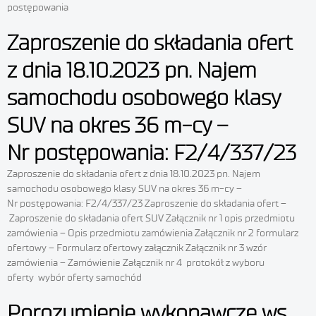
postępowania
Zaproszenie do składania ofert
z dnia 18.10.2023 pn. Najem
samochodu osobowego klasy
SUV na okres 36 m-cy –
Nr postępowania: F2/4/337/23
Zaproszenie do składania ofert z dnia 18.10.2023 pn. Najem
samochodu osobowego klasy SUV na okres 36 m-cy –
Nr postępowania: F2/4/337/23 Zaproszenie do składania ofert –
Zaproszenie do składania ofert SUV Załącznik nr 1 opis przedmiotu
zamówienia – Opis przedmiotu zamówienia Załącznik nr 2 formularz
ofertowy – Formularz ofertowy załącznik Załącznik nr 3 wzór
zamówienia – Zamówienie Załącznik nr 4 protokół z wyboru
oferty wybór oferty samochód
Porozumienie wykonawcze ws.