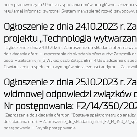
ocen pracowniczych? Podczas spotkania omówiono główne założenia sy
regularnej informacji zwrotnej. System ma wspierać rozwój zawodowy, 
Ogłoszenie z dnia 24.10.2023 r. 
projektu „Technologia wytwarzani
Ogłoszenie z dnia 24.10.2023 r. Zaproszenie do składania ofert na wy
do składania ofert – zaproszenie do składania ofert audyt Załącznik 
osób – Zalacznik_nr_3_Wykaz_osob Załącznik nr 4 Oświadczenie o speł
Oświadczenie o spełnieniu wymogów niezależności audytor – Zalaczn
Ogłoszenie z dnia 25.10.2023 r. 
widmowej odpowiedzi związków ch
Nr postępowania: F2/14/350/20
Zaproszenie do składania ofert pn. “Dostawa spektrometru do analiz
do składania ofert – Zaproszenie_do_skladania_ofert_F2_14_350_23_spe
postępowania – Wynik postępowania