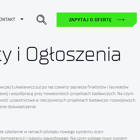
ropdown
Toggle Dropdown
ONTAKT
ZAPYTAJ O OFERTĘ
y i Ogłoszenia
czej Łukasiewicz już po raz czwarty zaprasza finalistów i laureatów
rozwój i współpracę przy nowatorskich projektach badawczych. Na czym
żliwość uczestnictwa w rzeczywistych projektach badawczo-rozwojowych.
yczne doświadczenie
rwsze szkolenie w ramach pilotażu nowego systemu ocen
eny kompetencji i rozwoju zawodowego. Na czym polega nowy system