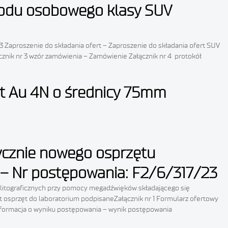
chodu osobowego klasy SUV
Zaproszenie do składania ofert – Zaproszenie do składania ofert SUV
cznik nr 3 wzór zamówienia – Zamówienie Załącznik nr 4 protokół
get Au 4N o średnicy 75mm
rycznie nowego osprzętu
 – Nr postępowania: F2/6/317/23
 litograficznych przy pomocy megadźwięków składającego się
t osprzęt do laboratorium podpisaneZałącznik nr 1 Formularz ofertowy
 Informacja o wyniku postępowania – wynik postępowania