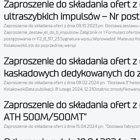
Zaproszenie do składania ofert 
ultraszybkich impulsów – Nr pos
Zaproszenie do składania ofert z dnia 09.10.2023 pn. Dostawa zestaw
Zaproszenie_zestaw_el_do_b_impulsow Załącznik nr 1 Formularz ofertow
postępowania nr F2_8_317_23 Sygnatura wpisu:Wprowadził: Mateusz Kol
KolakowskiLink do poprzedniej wersji:
Zaproszenie do składania ofert z
kaskadowych dedykowanych do za
Zaproszenie do składania ofert z dnia 08.02.2024 pn. “Dostawa 3″he
KolakowskiData publikacji: 8 lutego 2024, 12:21Ostatnio zmodyfikowan
Zaproszenie do składania ofert 
ATH 500M/500MT”
Zaproszenie do składania ofert z dnia 15.04.2024 pn. “Dostawa fab