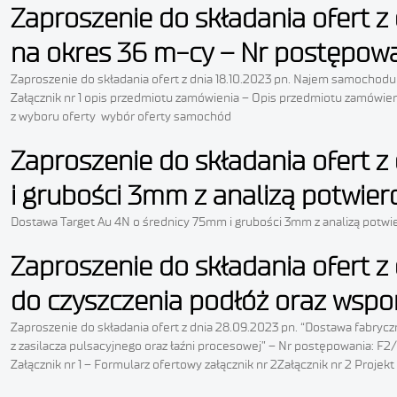
Zaproszenie do składania ofert 
na okres 36 m-cy – Nr postępow
Zaproszenie do składania ofert z dnia 18.10.2023 pn. Najem samochod
Załącznik nr 1 opis przedmiotu zamówienia – Opis przedmiotu zamówieni
z wyboru oferty wybór oferty samochód
Zaproszenie do składania ofert z
i grubości 3mm z analizą potwier
Dostawa Target Au 4N o średnicy 75mm i grubości 3mm z analizą potwi
Zaproszenie do składania ofert 
do czyszczenia podłóż oraz wspo
Zaproszenie do składania ofert z dnia 28.09.2023 pn. “Dostawa fabry
z zasilacza pulsacyjnego oraz łaźni procesowej” – Nr postępowania: F2
Załącznik nr 1 – Formularz ofertowy załącznik nr 2Załącznik nr 2 Pro