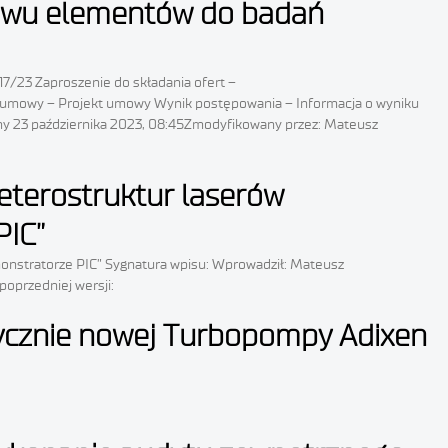
stawu elementów do badań
7/23 Zaproszenie do składania ofert –
ekt umowy – Projekt umowy Wynik postępowania – Informacja o wyniku
any 23 października 2023, 08:45Zmodyfikowany przez: Mateusz
eterostruktur laserów
PIC”
onstratorze PIC” Sygnatura wpisu: Wprowadził: Mateusz
oprzedniej wersji:
brycznie nowej Turbopompy Adixen