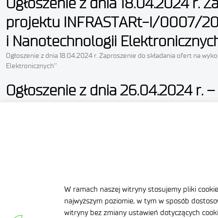
Ogłoszenie z dnia 18.04.2024 r. 
projektu INFRASTARt-I/0007/202
i Nanotechnologii Elektronicznych
Ogłoszenie z dnia 18.04.2024 r. Zaproszenie do składania ofert na w
Elektronicznych’’
Ogłoszenie z dnia 26.04.2024 r. 
na dostawie generatora aerozolu
Ogłoszenie z dnia 26.04.2024 r. – Zapytanie w celu oszacowania warto
nr 1 formularz ofertowy – Zalacznik-nr-1-do-Zapytania RODO – 202211
2024, 11:08 Ostatnio zmodyfikowany 26 kwietnia 2024, 11:08 Zmodyfiko
Zaproszenie do składania ofert z 
urządzeń klimatyzacji i wentylacj
W ramach naszej witryny stosujemy pliki cooki
najwyższym poziomie, w tym w sposób dostosow
668 Warszawa”
witryny bez zmiany ustawień dotyczących cookie