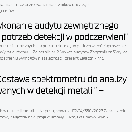
ganizacji oraz oczekiwania pracowników dotyczące
ji celów
 wykonanie audytu zewnętrznego
 potrzeb detekcji w podczerwieni”
ruktur fotonicznych dla potrzeb detekcji w podczerwieni” Zaproszenie
r 2 Wykaz audytów – Zalacznik_nr_2_Wykaz_audytow Załącznik nr 3 Wykaz
pełnieniu wymogów niezależności_ oferent Załącznik nr 5
 “Dostawa spektrometru do analizy
nych w detekcji metali ” –
h w detekcji metali” – Nr postępowania: F2/14/350/2023 Zaproszenie
fertowy Załącznik nr 2 projekt umowy – Projekt umowy Wynik