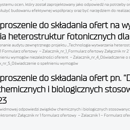
stemu ocen, który został zaprojektowany jako odpowiedź na potrzeby or
służyć budowaniu efektywnej współpracy oraz być narzędziem do realizac
Zaproszenie do składania ofert na
a heterostruktur fotonicznych dla
konanie audytu zewnętrznego projektu „Technologia wytwarzania heterost
nr 1 Formularz ofertowy – Zalacznik_nr_1_Formularz ofertowy Załącznik n
nieniu wymogów niezależności oferent – Zalacznik_nr_4_Oświadczenie o s
ik_nr_5_Oświadczenie o spełnieniu wymogów
Zaproszenie do składania ofert pn.
emicznych i biologicznych stosowa
23
y widmowej odpowiedzi związków chemicznych i biologicznych stosowanyc
ktrometr Załącznik nr 1 formularz ofertowy – Zalacznik 1 – Formularz o