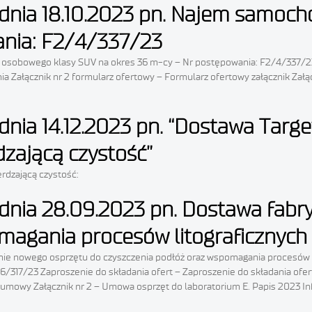
z dnia 18.10.2023 pn. Najem samo
ania: F2/4/337/23
u osobowego klasy SUV na okres 36 m-cy – Nr postępowania: F2/4/337/23 
a Załącznik nr 2 formularz ofertowy – Formularz ofertowy załącznik Załą
 dnia 14.12.2023 pn. “Dostawa Tar
dzającą czystość”
erdzającą czystość:
z dnia 28.09.2023 pn. Dostawa fab
magania procesów litograficznych
cznie nowego osprzętu do czyszczenia podłóż oraz wspomagania procesów
/6/317/23 Zaproszenie do składania ofert – Zaproszenie do składania ofer
jekt umowy Załącznik nr 2 – Umowa osprzęt do laboratorium E. Papis 2023