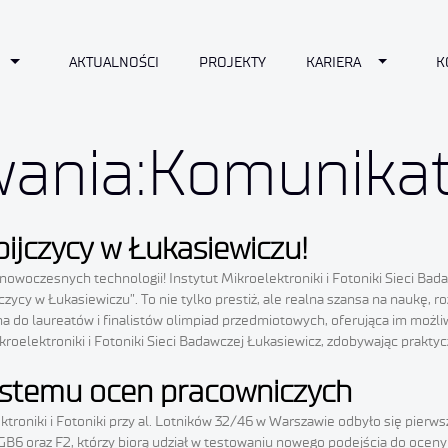
n
Toggle Dropdown
Toggle D
AKTUALNOŚCI
PROJEKTY
KARIERA
K
wania:Komunikat
ijczycy w Łukasiewiczu!
owoczesnych technologii! Instytut Mikroelektroniki i Fotoniki Sieci Badaw
ycy w Łukasiewiczu”. To nie tylko prestiż, ale realna szansa na naukę, 
na do laureatów i finalistów olimpiad przedmiotowych, oferująca im mo
roelektroniki i Fotoniki Sieci Badawczej Łukasiewicz, zdobywając prakt
systemu ocen pracowniczych
lektroniki i Fotoniki przy al. Lotników 32/46 w Warszawie odbyło się pie
 GB6 oraz F2, którzy biorą udział w testowaniu nowego podejścia do oc