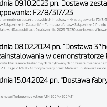
z dnia 09.10.2023 pn. Dostawa ze
tępowania: F2/8/317/23
u elementów do badań ultraszybkich impulsów – Nr postępowania: F2/8/31
y Załącznik nr 1 – Zalacznik 1 – Formularz ofertowy Załącznik nr 2 Proj
akowskiData publikacji: 9 października 2023, 13:23Ostatnio zmodyfikow
 dnia 08.02.2024 pn. “Dostawa 3″h
instalowania w demonstratorze 
terostruktur laserów kaskadowych dedykowanych do zainstalowania w dem
y 29 lutego 2024, 11:24Zmodyfikowany przez: Mateusz KolakowskiLink do p
z dnia 15.04.2024 pn. “Dostawa fa
rycznie nowej Turbopompy Adixen ATH 500M/500MT”