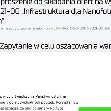
Zaproszenie do składania ofert na
1-00 „Infrastruktura dla Nanofot
’’
ykonanie audytu zewnętrznego projektu INFRASTARt-I/0007/2021-00 „Infr
– Zapytanie w celu oszacowania wa
ści zamówienia polegającego na dostawie generatora aerozolu Zapytanie 
04_Informacja_o_przetwarzaniu_danych_osobowych_LIMiF-1 Sygnatura wpis
wany przez: Mateusz Kolakowski Link do poprzedniej wersji:
dnia 07.06.2024 pn. “przeglądy tec
i zlokalizowanych w obiektach SBŁ 
es w celu świadczenia Państwu usług na
any do indywidualnych potrzeb. Korzystanie z
s oznacza, że pliki opisane w Polityce