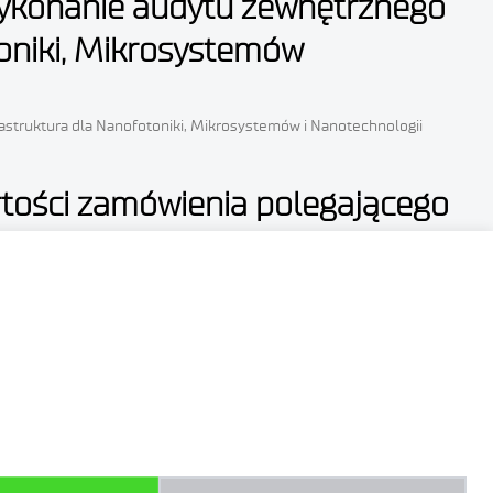
 wykonanie audytu zewnętrznego
oniki, Mikrosystemów
astruktura dla Nanofotoniki, Mikrosystemów i Nanotechnologii
rtości zamówienia polegającego
w celu oszacowania wartości – generator-aerozolu-zapytanie Załącznik
u: Wprowadził: Mateusz Kolakowski Data publikacji: 26 kwietnia
hniczne, konserwacja i serwis
– IMiF, Al. Lotników 32/46, 02-