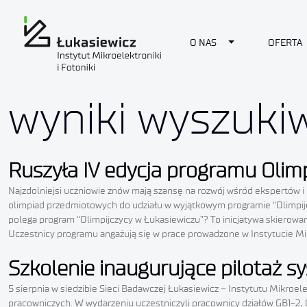
Toggle Dropdow
O NAS
OFERTA
wyniki wyszuki
Ruszyła IV edycja programu Olimp
Najzdolniejsi uczniowie znów mają szansę na rozwój wśród ekspertów i n
olimpiad przedmiotowych do udziału w wyjątkowym programie “Olimpijcz
polega program “Olimpijczycy w Łukasiewiczu”? To inicjatywa skierowa
Uczestnicy programu angażują się w prace prowadzone w Instytucie Mik
Szkolenie inaugurujące pilotaż 
5 sierpnia w siedzibie Sieci Badawczej Łukasiewicz – Instytutu Mikroe
pracowniczych. W wydarzeniu uczestniczyli pracownicy działów GB1-2,