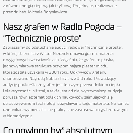
zarówno energią cieplną, jak i cyfrową. Projekty te, realizowane
przez dr. hab. Michała Borysiewicza
Nasz grafen w Radio Pogoda –
“Technicznie proste”
Zapraszamy do odsłuchania audycji radiowej “Technicznie proste”,
w której dziennikarz Wiktor Niedzicki omawia grafen, materiał
o wyjątkowych właściwościach. Wyjaśnia, że grafen to płaska,
jednowymiarowa struktura przypominająca plaster miodu,
która została uzyskana w 2004 roku. Odkrywców grafenu
uhonorowano Nagrodą Nobla z fizyki w 2010 roku. Prowadzący
audycję podkreśla, że grafen jest lepszym przewodnikiem ciepła
i elektryczności niż stal, a także jest od niej wytrzymalszy. Audycja
porusza również temat polskich naukowców zajmujących się
opracowywaniem technologii pozyskiwania tego materiału. Na koniec
dziennikarz wymienia liczne praktyczne zastosowania grafenu, w tym
w biomedycynie
Co powinno być absolutnym