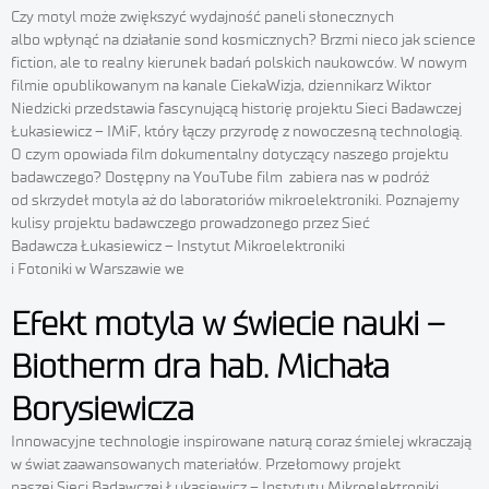
Czy motyl może zwiększyć wydajność paneli słonecznych
albo wpłynąć na działanie sond kosmicznych? Brzmi nieco jak science
fiction, ale to realny kierunek badań polskich naukowców. W nowym
filmie opublikowanym na kanale CiekaWizja, dziennikarz Wiktor
Niedzicki przedstawia fascynującą historię projektu Sieci Badawczej
Łukasiewicz – IMiF, który łączy przyrodę z nowoczesną technologią.
O czym opowiada film dokumentalny dotyczący naszego projektu
badawczego? Dostępny na YouTube film zabiera nas w podróż
od skrzydeł motyla aż do laboratoriów mikroelektroniki. Poznajemy
kulisy projektu badawczego prowadzonego przez Sieć
Badawcza Łukasiewicz – Instytut Mikroelektroniki
i Fotoniki w Warszawie we
Efekt motyla w świecie nauki –
Biotherm dra hab. Michała
Borysiewicza
Innowacyjne technologie inspirowane naturą coraz śmielej wkraczają
w świat zaawansowanych materiałów. Przełomowy projekt
naszej Sieci Badawczej Łukasiewicz – Instytutu Mikroelektroniki