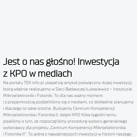
działania, które pomagają nam zmniejszać zużycie energii. Jednym
z nich jest wymiana sprzętu badawczego. Pierwsze urządzenia dotarły
już do Laboratorium Materiałów Inteligentnych naszego Instytutu.
To aparatura, która pozwoli na dostosowanie procesów wytwarzania
proszków i granulatów luminescencyjnych do dedykowanych
aplikacji, nakładanie warstw metodą powlekania obrotowego i analizę
powierzchni wytwarzanych materiałów i powłok: młyn planetarno-
kulowy Fritsch Pulverisette 6 – do mielenia
Jest o nas głośno! Inwestycja
z KPO w mediach
Na portalu TEK.info.pl ukazał się artykuł poświęcony dużej inwestycji,
którą właśnie realizujemy w Sieci Badawczej Łukasiewicz – Instytucie
Mikroelektroniki i Fotoniki. To dla nas ważny moment
i z przyjemnością podzieliliśmy się z mediami, co dokładnie planujemy
i dlaczego to takie istotne. Budujemy Centrum Kompetencji
Mikroelektronika i Fotonika II, dzięki KPO Kilka tygodni temu
pisaliśmy o tym, że rozpoczęliśmy procedurę wyboru generalnego
wykonawcy dla projektu „Centrum Kompetencji Mikroelektronika
i Fotonika II”. To jedna z najważniejszych inwestycji w historii naszego