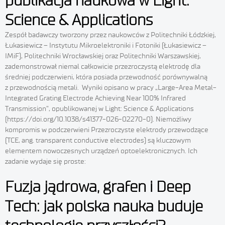
publikacja naukowa w Light:
Science & Applications
Zespół badawczy tworzony przez naukowców z Politechniki Łódzkiej,
Łukasiewicz – Instytutu Mikroelektroniki i Fotoniki (Łukasiewicz –
IMiF), Politechniki Wrocławskiej oraz Politechniki Warszawskiej,
zademonstrował niemal całkowicie przezroczystą elektrodę dla
średniej podczerwieni, która posiada przewodność porównywalną
z przewodnością metali. Wyniki opisano w pracy „Large-Area Metal-
Integrated Grating Electrode Achieving Near 100% Infrared
Transmission”, opublikowanej w Light: Science & Applications
(https://doi.org/10.1038/s41377-026-02270-0). Niemożliwy
kompromis w podczerwieni Przezroczyste elektrody przewodzące
(TCE, ang. transparent conductive electrodes) są kluczowym
elementem nowoczesnych urządzeń optoelektronicznych. Ich
zadanie wydaje się proste:
Fuzja jądrowa, grafen i Deep
Tech: jak polska nauka buduje