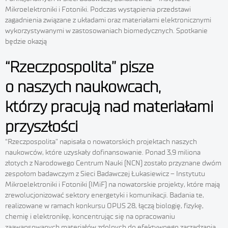
Mikroelektroniki i Fotoniki. Podczas wystąpienia przedstawi
zagadnienia związane z układami oraz materiałami elektronicznymi
wykorzystywanymi w zastosowaniach biomedycznych. Spotkanie
będzie okazją
“Rzeczpospolita” pisze
o naszych naukowcach,
którzy pracują nad materiałami
przyszłości
“Rzeczpospolita” napisała o nowatorskich projektach naszych
naukowców, które uzyskały dofinansowanie. Ponad 3,9 miliona
złotych z Narodowego Centrum Nauki (NCN) zostało przyznane dwóm
zespołom badawczym z Sieci Badawczej Łukasiewicz – Instytutu
Mikroelektroniki i Fotoniki (IMiF) na nowatorskie projekty, które mają
zrewolucjonizować sektory energetyki i komunikacji. Badania te,
realizowane w ramach konkursu OPUS 28, łączą biologię, fizykę,
chemię i elektronikę, koncentrując się na opracowaniu
zaawansowanych materiałów zdolnych do efektywnego zarządzania