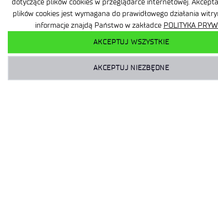
tu pośród stu innych pracodawców. Poszukaj naszego stoiska,
bo właśnie w naszym instytucie najlepiej zadbamy o to, byś: 🌱
Rozwijał się w najnowocześniejszych laboratoriach z zaawansowanymi
technologiami badawczymi 🌞 Czerpał
IOS’2025 w Szczyrku
Międzynarodowa konferencja IOS’2025 – Optyka zintegrowana:
sensory, struktury pomiarowe i metody już za nami! Organizatorem
konferencji jest Polskie Towarzystwo Fotoniczne. W Szczyrku spotkali
się naukowcy, inżynierowie i specjaliści z różnych dziedzin optyki
i fotoniki, by dyskutować o najnowszych technologiach i ich
praktycznych zastosowaniach. Takie wydarzenia są doskonałą okazją
do nawiązania kontaktów naukowych, ale również do zdobycia
cennego doświadczenia dla młodych naukowców. – Miałam ogromną
przyjemność uczestniczyć w konferencji. Brałam udział w panelu
dyskusyjnym o przyszłości fotoniki w Polsce, a także mogłam
zaprezentować wyniki mojej dotychczasowej pracy badawczej
w instytucie dotyczące
GET® dołącza do European