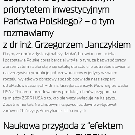
priorytetem inwestycyjnym
Państwa Polskiego? – o tym
rozmawiamy
z dr inż. Grzegorzem Janczykiem
O tym, że oprócz dyskusji należy działać, bo świat nam ucieka
i pozostawia Polskę coraz bardziej w tyle, o tym, że bez współpracy
z przemysłem nauka staje się sztuką dla sztuki, o potrzebie stawiania
na rzeczywistą produkcję półprzewodników w jedyny w swoim
rodzaju, wyjątkowo obrazowy sposób opowiada nasz ekspert
od układów scalonych – dr inż. Grzegorz Janczyk. Mówi się, że walka
USA z Chinami o przodowanie w produkcji chipów przypomina
tę między ZSRR i USA o to, kto pierwszy wyląduje na Księżycu.
Zupełnie nie tak. Na chipowym księżycu już dawno wylądowali
zarówno Chińczycy, Amerykanie i kilka innych
Naukowa przygoda z “efektem