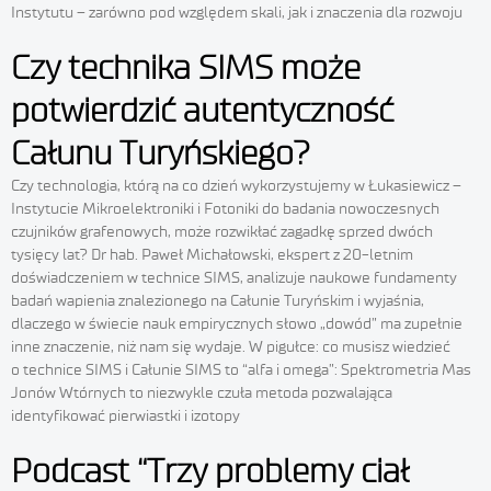
Instytutu – zarówno pod względem skali, jak i znaczenia dla rozwoju
Czy technika SIMS może
potwierdzić autentyczność
Całunu Turyńskiego?
Czy technologia, którą na co dzień wykorzystujemy w Łukasiewicz –
Instytucie Mikroelektroniki i Fotoniki do badania nowoczesnych
czujników grafenowych, może rozwikłać zagadkę sprzed dwóch
tysięcy lat? Dr hab. Paweł Michałowski, ekspert z 20-letnim
doświadczeniem w technice SIMS, analizuje naukowe fundamenty
badań wapienia znalezionego na Całunie Turyńskim i wyjaśnia,
dlaczego w świecie nauk empirycznych słowo „dowód” ma zupełnie
inne znaczenie, niż nam się wydaje. W pigułce: co musisz wiedzieć
o technice SIMS i Całunie SIMS to “alfa i omega”: Spektrometria Mas
Jonów Wtórnych to niezwykle czuła metoda pozwalająca
identyfikować pierwiastki i izotopy
Podcast “Trzy problemy ciał