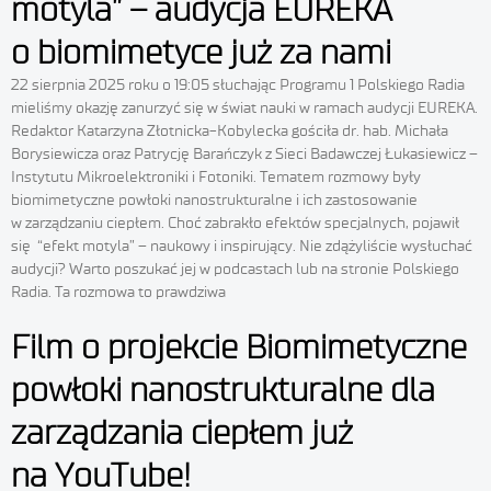
motyla” – audycja EUREKA
o biomimetyce już za nami
22 sierpnia 2025 roku o 19:05 słuchając Programu 1 Polskiego Radia
mieliśmy okazję zanurzyć się w świat nauki w ramach audycji EUREKA.
Redaktor Katarzyna Złotnicka-Kobylecka gościła dr. hab. Michała
Borysiewicza oraz Patrycję Barańczyk z Sieci Badawczej Łukasiewicz –
Instytutu Mikroelektroniki i Fotoniki. Tematem rozmowy były
biomimetyczne powłoki nanostrukturalne i ich zastosowanie
w zarządzaniu ciepłem. Choć zabrakło efektów specjalnych, pojawił
się “efekt motyla” – naukowy i inspirujący. Nie zdążyliście wysłuchać
audycji? Warto poszukać jej w podcastach lub na stronie Polskiego
Radia. Ta rozmowa to prawdziwa
Film o projekcie Biomimetyczne
powłoki nanostrukturalne dla
zarządzania ciepłem już
na YouTube!