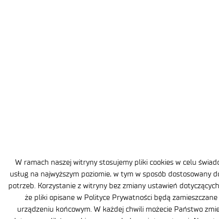
Czy wiesz, że korozja jest przedmiotem badań naukowych od ponad
150 lat? To powszechnie występujący na świecie problem,
który wywiera ogromny wpływ ekonomiczny i środowiskowy
na praktycznie wszystkie obszary światowej infrastruktury –
od budownictwa, po przetwórstwo chemiczne, przemysł naftowy,
lotniczy, motoryzacyjny, a nawet na tak odległą gałąź przemysłu, jaką
jest biomedycyna. Roczny koszt skutków korozji na całym świecie
szacuje się na 2,5 biliona USD, co przekłada się na 3-4% PKB krajów
uprzemysłowionych. Nad tym, jak ograniczyć te ogromne straty,
pracuje dr inż. Małgorzata Djas, dr inż. Krystian Kowiorski, dr hab.
inż. Ludwika Lipińska z Łukasiewicz –
Do zobaczenia na Inżynierskich
Targach Pracy
Wiosna to czas nowych początków … może także Twojej kariery? Dziś,
4 marca, świętujemy Dzień Inżyniera. To moment, w którym chcemy
zachęcić do poszukiwań inspirującego środowiska, gdzie
Twoje umiejętności znajdą podatny grunt, a pomysły zakiełkują.
Spotkajmy się na Inżynierskich Targach Pracy 📅 11-12 marca 2025 ⏰
9:00 – 16:00 📍 Gmach Główny Politechniki Warszawskiej Będziemy