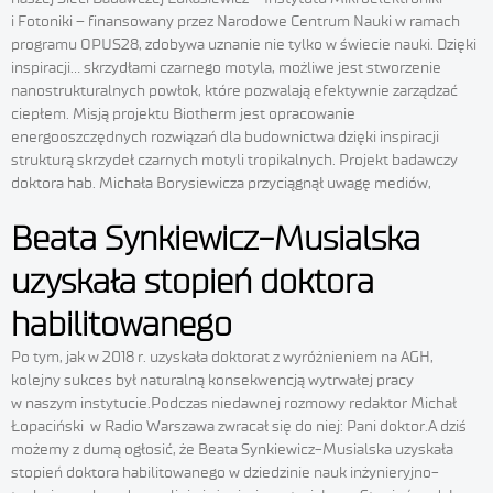
i Fotoniki – finansowany przez Narodowe Centrum Nauki w ramach
programu OPUS28, zdobywa uznanie nie tylko w świecie nauki. Dzięki
inspiracji… skrzydłami czarnego motyla, możliwe jest stworzenie
nanostrukturalnych powłok, które pozwalają efektywnie zarządzać
ciepłem. Misją projektu Biotherm jest opracowanie
energooszczędnych rozwiązań dla budownictwa dzięki inspiracji
strukturą skrzydeł czarnych motyli tropikalnych. Projekt badawczy
doktora hab. Michała Borysiewicza przyciągnął uwagę mediów,
Beata Synkiewicz-Musialska
uzyskała stopień doktora
habilitowanego
Po tym, jak w 2018 r. uzyskała doktorat z wyróżnieniem na AGH,
kolejny sukces był naturalną konsekwencją wytrwałej pracy
w naszym instytucie.Podczas niedawnej rozmowy redaktor Michał
Łopaciński w Radio Warszawa zwracał się do niej: Pani doktor.A dziś
możemy z dumą ogłosić, że Beata Synkiewicz-Musialska uzyskała
stopień doktora habilitowanego w dziedzinie nauk inżynieryjno-