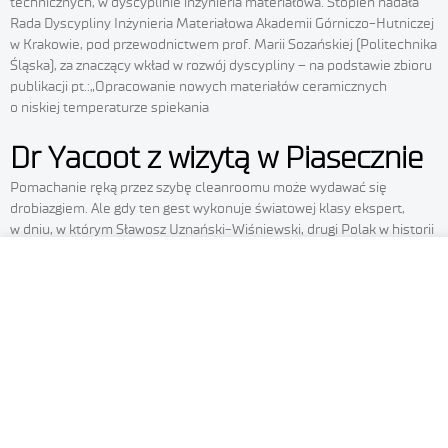
technicznych, w dyscyplinie inżynieria materiałowa. Stopień nadała
Rada Dyscypliny Inżynieria Materiałowa Akademii Górniczo-Hutniczej
w Krakowie, pod przewodnictwem prof. Marii Sozańskiej (Politechnika
Śląska), za znaczący wkład w rozwój dyscypliny – na podstawie zbioru
publikacji pt.:„Opracowanie nowych materiałów ceramicznych
o niskiej temperaturze spiekania
Dr Yacoot z wizytą w Piasecznie
W ramach naszej witryny stosujemy pliki cookies w celu świa
usług na najwyższym poziomie, w tym w sposób dostosowany d
Pomachanie ręką przez szybę cleanroomu może wydawać się
potrzeb. Korzystanie z witryny bez zmiany ustawień dotyczących
drobiazgiem. Ale gdy ten gest wykonuje światowej klasy ekspert,
że pliki opisane w Polityce Prywatności będą zamieszczan
w dniu, w którym Sławosz Uznański‑Wiśniewski, drugi Polak w historii
urządzeniu końcowym. W każdej chwili możecie Państwo zmie
w kosmosie, macha do nas z pokładu kapsuły SpaceX Dragon –
zyskuje nowy wymiar. My w naszym instytutowym mikrokosmosie
dotyczące plików cookies w przeglądarce internetowej. Akcept
właśnie dziś inicjujemy działania, które mogą zaowocować nowymi
plików cookies jest wymagana do prawidłowego działania witr
projektami i innowacjami. Właśnie w ten niezwykły dzień mieliśmy
informacje znajdą Państwo w zakładce
POLITYKA PRYW
zaszczyt gościć w Piasecznie wyjątkowego badacza – dr. Andrew
Yacoota, Principal Research Scientist Dimensional Metrology Group
AKCEPTUJ WSZYSTKIE
w National Physical Laboratory (NPL). Jest on także
AKCEPTUJ NIEZBĘDNE
Mamy patent na korozję!