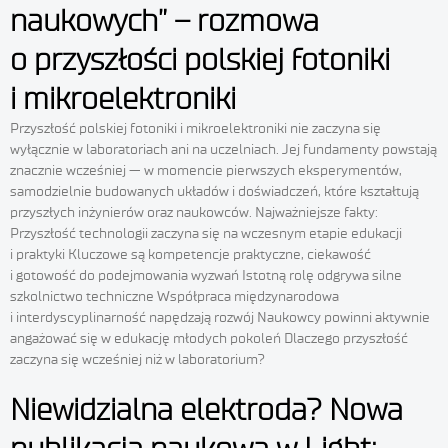
naukowych” – rozmowa
o przyszłości polskiej fotoniki
i mikroelektroniki
Przyszłość polskiej fotoniki i mikroelektroniki nie zaczyna się
wyłącznie w laboratoriach ani na uczelniach. Jej fundamenty powstają
znacznie wcześniej — w momencie pierwszych eksperymentów,
samodzielnie budowanych układów i doświadczeń, które kształtują
przyszłych inżynierów oraz naukowców. Najważniejsze fakty:
Przyszłość technologii zaczyna się na wczesnym etapie edukacji
i praktyki Kluczowe są kompetencje praktyczne, ciekawość
i gotowość do podejmowania wyzwań Istotną rolę odgrywa silne
szkolnictwo techniczne Współpraca międzynarodowa
i interdyscyplinarność napędzają rozwój Naukowcy powinni aktywnie
angażować się w edukację młodych pokoleń Dlaczego przyszłość
zaczyna się wcześniej niż w laboratorium?
Niewidzialna elektroda? Nowa