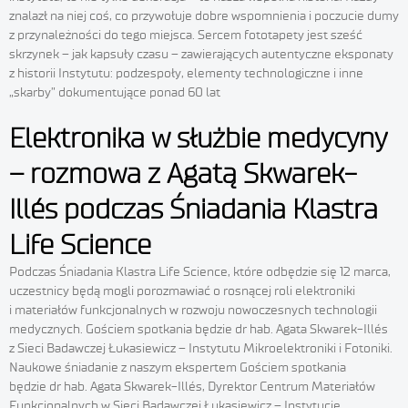
znalazł na niej coś, co przywołuje dobre wspomnienia i poczucie dumy
z przynależności do tego miejsca. Sercem fototapety jest sześć
skrzynek – jak kapsuły czasu – zawierających autentyczne eksponaty
z historii Instytutu: podzespoły, elementy technologiczne i inne
„skarby” dokumentujące ponad 60 lat
Elektronika w służbie medycyny
– rozmowa z Agatą Skwarek-
Illés podczas Śniadania Klastra
Life Science
Podczas Śniadania Klastra Life Science, które odbędzie się 12 marca,
uczestnicy będą mogli porozmawiać o rosnącej roli elektroniki
i materiałów funkcjonalnych w rozwoju nowoczesnych technologii
medycznych. Gościem spotkania będzie dr hab. Agata Skwarek-Illés
z Sieci Badawczej Łukasiewicz – Instytutu Mikroelektroniki i Fotoniki.
Naukowe śniadanie z naszym ekspertem Gościem spotkania
będzie dr hab. Agata Skwarek-Illés, Dyrektor Centrum Materiałów
Funkcjonalnych w Sieci Badawczej Łukasiewicz – Instytucie