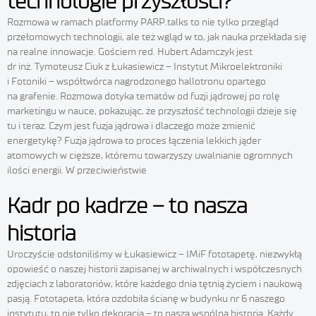
technologie przyszłości?
Rozmowa w ramach platformy PARP.talks to nie tylko przegląd
przełomowych technologii, ale też wgląd w to, jak nauka przekłada się
na realne innowacje. Gościem red. Hubert Adamczyk jest
dr inż. Tymoteusz Ciuk z Łukasiewicz – Instytut Mikroelektroniki
i Fotoniki – współtwórca nagrodzonego hallotronu opartego
na grafenie. Rozmowa dotyka tematów od fuzji jądrowej po rolę
marketingu w nauce, pokazując, że przyszłość technologii dzieje się
tu i teraz. Czym jest fuzja jądrowa i dlaczego może zmienić
energetykę? Fuzja jądrowa to proces łączenia lekkich jąder
atomowych w cięższe, któremu towarzyszy uwalnianie ogromnych
ilości energii. W przeciwieństwie
Kadr po kadrze – to nasza
historia
Uroczyście odsłoniliśmy w Łukasiewicz – IMiF fototapetę, niezwykłą
opowieść o naszej historii zapisanej w archiwalnych i współczesnych
zdjęciach z laboratoriów, które każdego dnia tętnią życiem i naukową
pasją. Fototapeta, która ozdobiła ścianę w budynku nr 6 naszego
instytutu, to nie tylko dekoracja – to nasza wspólna historia. Każdy