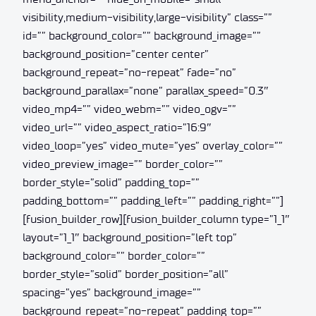
visibility,medium-visibility,large-visibility” class=””
id=”” background_color=”” background_image=””
background_position=”center center”
background_repeat=”no-repeat” fade=”no”
background_parallax=”none” parallax_speed=”0.3″
video_mp4=”” video_webm=”” video_ogv=””
video_url=”” video_aspect_ratio=”16:9″
video_loop=”yes” video_mute=”yes” overlay_color=””
video_preview_image=”” border_color=””
border_style=”solid” padding_top=””
padding_bottom=”” padding_left=”” padding_right=””]
[fusion_builder_row][fusion_builder_column type=”1_1″
layout=”1_1″ background_position=”left top”
background_color=”” border_color=””
border_style=”solid” border_position=”all”
spacing=”yes” background_image=””
background_repeat=”no-repeat” padding_top=””