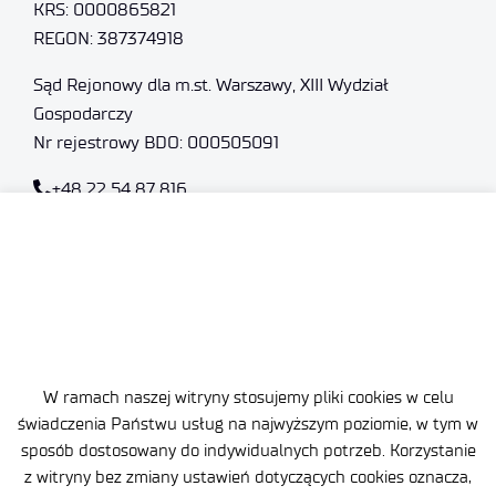
KRS: 0000865821
REGON: 387374918
Sąd Rejonowy dla m.st. Warszawy, XIII Wydział
Gospodarczy
Nr rejestrowy BDO: 000505091
+48 22 54 87 816
sekretariat@imif.lukasiewicz.gov.pl
Dane osobowe
Deklaracja Dostępności
Polityka Prywatności
W ramach naszej witryny stosujemy pliki cookies w celu
Ważne informacje
świadczenia Państwu usług na najwyższym poziomie, w tym w
sposób dostosowany do indywidualnych potrzeb. Korzystanie
Zamówienia publiczne
z witryny bez zmiany ustawień dotyczących cookies oznacza,