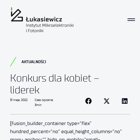
AKTUALNOŚCI
Konkurs dla kobiet –
liderek
31 maja, 2022
Czas czytania:
3min
[fusion_builder_container type=”flex”
hundred_percent=”no” equal_height_columns=”no”
menu_anchor=”” hide_on_mobile=”small-