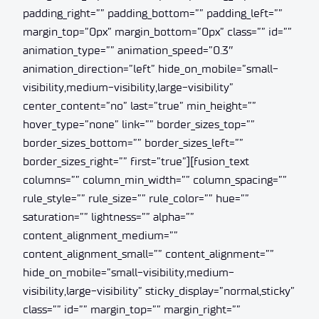
padding_right=”” padding_bottom=”” padding_left=””
margin_top=”0px” margin_bottom=”0px” class=”” id=””
animation_type=”” animation_speed=”0.3″
animation_direction=”left” hide_on_mobile=”small-
visibility,medium-visibility,large-visibility”
center_content=”no” last=”true” min_height=””
hover_type=”none” link=”” border_sizes_top=””
border_sizes_bottom=”” border_sizes_left=””
border_sizes_right=”” first=”true”][fusion_text
columns=”” column_min_width=”” column_spacing=””
rule_style=”” rule_size=”” rule_color=”” hue=””
saturation=”” lightness=”” alpha=””
content_alignment_medium=””
content_alignment_small=”” content_alignment=””
hide_on_mobile=”small-visibility,medium-
visibility,large-visibility” sticky_display=”normal,sticky”
class=”” id=”” margin_top=”” margin_right=””