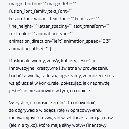
margin_bottom=”” margin_left=””
fusion_font_family_text_font=””
fusion_font_variant_text_font=”” font_size=””
line_height=”” letter_spacing=”” text_transform=””
text_color=”” animation_type=””
animation_direction=”left” animation_speed=”0.3″
animation_offset=””]
Doskonale wiemy, że Wy, kobiety, jesteście
innowacyjne, kreatywne i świetne w prowadzeniu
badań! Z wielką radością ogłaszamy, że możecie teraz
wziąć udział w konkursie, pokazując, jak naprawdę
jesteście niesamowite w tym, co robicie.
Wszystko, co musicie zrobić, to udowodnić,
że odgrywacie wiodącą rolę w opracowywaniu
innowacyjnych rozwiązań w sektorze takim jak nasz
(ale nie tylko), które mają silny wpływ finansowy,