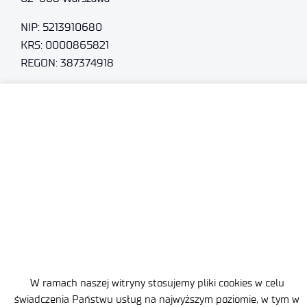
NIP: 5213910680
KRS: 0000865821
REGON: 387374918
Sąd Rejonowy dla m.st. Warszawy, XIII Wydział
Gospodarczy
Nr rejestrowy BDO: 000505091
+48 22 54 87 816
sekretariat@imif.lukasiewicz.gov.pl
Dane osobowe
Deklaracja Dostępności
Polityka Prywatności
W ramach naszej witryny stosujemy pliki cookies w celu
Ważne informacje
świadczenia Państwu usług na najwyższym poziomie, w tym w