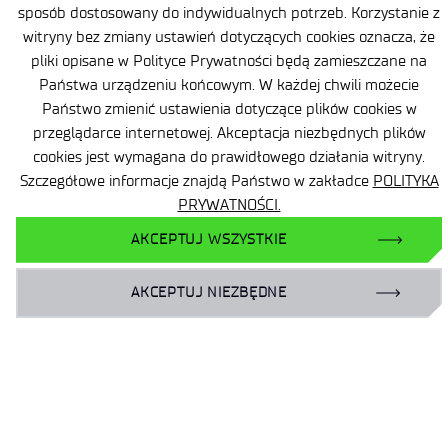
sposób dostosowany do indywidualnych potrzeb. Korzystanie z
Zamówienia publiczne
witryny bez zmiany ustawień dotyczących cookies oznacza, że
pliki opisane w Polityce Prywatności będą zamieszczane na
Wynajem powierzchni
Państwa urządzeniu końcowym. W każdej chwili możecie
Państwo zmienić ustawienia dotyczące plików cookies w
przeglądarce internetowej. Akceptacja niezbędnych plików
cookies jest wymagana do prawidłowego działania witryny.
Szczegółowe informacje znajdą Państwo w zakładce
POLITYKA
PRYWATNOŚCI.
Facebook
AKCEPTUJ WSZYSTKIE
X
LinkedIn
AKCEPTUJ NIEZBĘDNE
YouTube