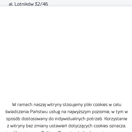
al. Lotników 32/46
02-668 Warszawa
NIP: 5213910680
KRS: 0000865821
REGON: 387374918
Sąd Rejonowy dla m.st. Warszawy, XIII Wydział
Gospodarczy
Nr rejestrowy BDO: 000505091
+48 22 54 87 816
sekretariat@imif.lukasiewicz.gov.pl
Dane osobowe
W ramach naszej witryny stosujemy pliki cookies w celu
świadczenia Państwu usług na najwyższym poziomie, w tym w
Deklaracja Dostępności
sposób dostosowany do indywidualnych potrzeb. Korzystanie
z witryny bez zmiany ustawień dotyczących cookies oznacza,
Polityka Prywatności