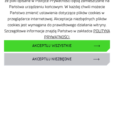
że pliki opisane w Polityce Prywatności będą zamieszczane na
Państwa urządzeniu końcowym. W każdej chwili możecie
Ważne informacje
Państwo zmienić ustawienia dotyczące plików cookies w
Zamówienia publiczne
przeglądarce internetowej. Akceptacja niezbędnych plików
cookies jest wymagana do prawidłowego działania witryny.
Wynajem powierzchni
Szczegółowe informacje znajdą Państwo w zakładce
POLITYKA
PRYWATNOŚCI.
AKCEPTUJ WSZYSTKIE
AKCEPTUJ NIEZBĘDNE
Facebook
X
LinkedIn
YouTube