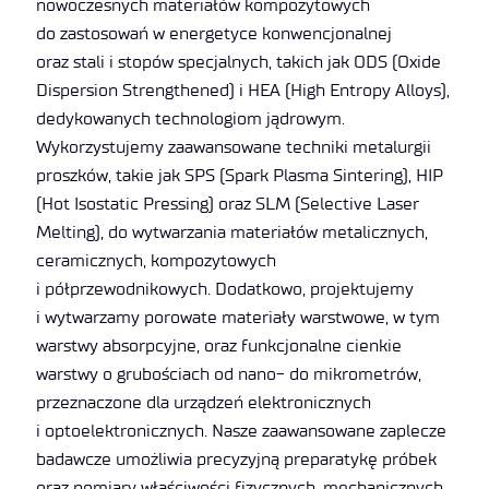
nowoczesnych materiałów kompozytowych
do zastosowań w energetyce konwencjonalnej
oraz stali i stopów specjalnych, takich jak ODS (Oxide
Dispersion Strengthened) i HEA (High Entropy Alloys),
dedykowanych technologiom jądrowym.
Wykorzystujemy zaawansowane techniki metalurgii
proszków, takie jak SPS (Spark Plasma Sintering), HIP
(Hot Isostatic Pressing) oraz SLM (Selective Laser
Melting), do wytwarzania materiałów metalicznych,
ceramicznych, kompozytowych
i półprzewodnikowych. Dodatkowo, projektujemy
i wytwarzamy porowate materiały warstwowe, w tym
warstwy absorpcyjne, oraz funkcjonalne cienkie
warstwy o grubościach od nano- do mikrometrów,
przeznaczone dla urządzeń elektronicznych
i optoelektronicznych. Nasze zaawansowane zaplecze
badawcze umożliwia precyzyjną preparatykę próbek
oraz pomiary właściwości fizycznych, mechanicznych,