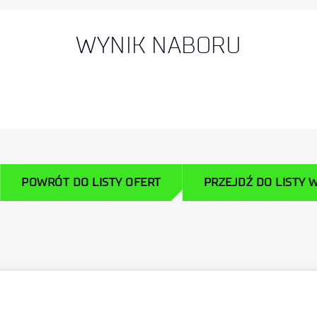
WYNIK NABORU
POWRÓT DO LISTY OFERT
PRZEJDŹ DO LISTY