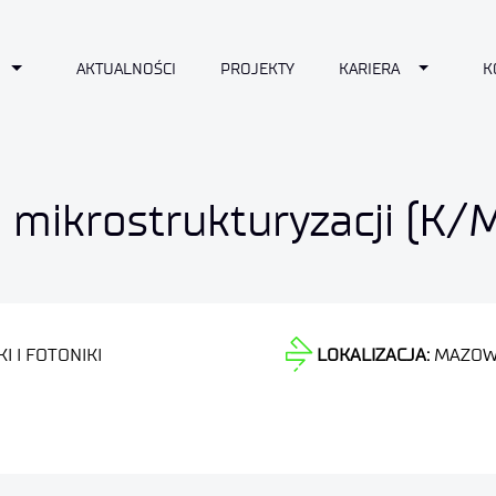
n
Toggle Dropdown
Toggle D
AKTUALNOŚCI
PROJEKTY
KARIERA
K
. mikrostrukturyzacji (K/
I I FOTONIKI
LOKALIZACJA:
MAZOW