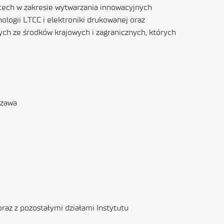
-tech w zakresie wytwarzania innowacyjnych
nologii LTCC i elektroniki drukowanej oraz
ych ze środków krajowych i zagranicznych, których
szawa
az z pozostałymi działami Instytutu