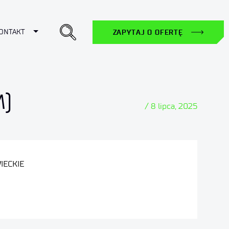
ropdown
Toggle Dropdown
ONTAKT
ZAPYTAJ O OFERTĘ
M)
/ 8 lipca, 2025
IECKIE