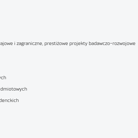
 krajowe i zagraniczne, prestiżowe projekty badawczo-rozwojowe
ych
zedmiotowych
udenckich