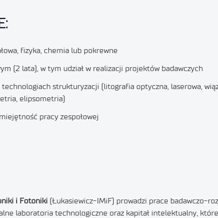
:
iałowa, fizyka, chemia lub pokrewne
 (2 lata), w tym udział w realizacji projektów badawczych
chnologiach strukturyzacji (litografia optyczna, laserowa, wią
etria, elipsometria)
umiejętność pracy zespołowej
niki i Fotoniki
(Łukasiewicz-IMiF) prowadzi prace badawczo-ro
alne laboratoria technologiczne oraz kapitał intelektualny, kt