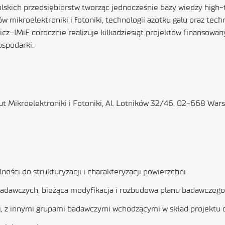
lskich przedsiębiorstw tworząc jednocześnie bazy wiedzy high
w mikroelektroniki i fotoniki, technologii azotku galu oraz tech
z–IMiF corocznie realizuje kilkadziesiąt projektów finansowan
ospodarki.
tut Mikroelektroniki i Fotoniki, Al. Lotników 32/46, 02-668 War
ości do strukturyzacji i charakteryzacji powierzchni
 badawczych, bieżąca modyfikacja i rozbudowa planu badawczego
 z innymi grupami badawczymi wchodzącymi w skład projektu or