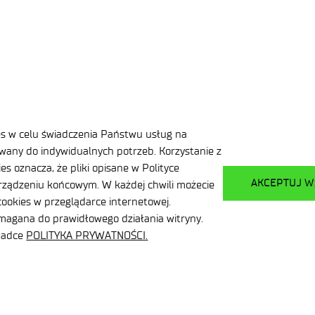
es w celu świadczenia Państwu usług na
any do indywidualnych potrzeb. Korzystanie z
s oznacza, że pliki opisane w Polityce
AKCEPTUJ W
ządzeniu końcowym. W każdej chwili możecie
ookies w przeglądarce internetowej.
ymagana do prawidłowego działania witryny.
kładce
POLITYKA PRYWATNOŚCI.