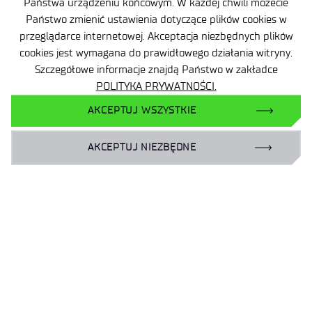
Państwa urządzeniu końcowym. W każdej chwili możecie
Państwo zmienić ustawienia dotyczące plików cookies w
Wynajem powierzchni
przeglądarce internetowej. Akceptacja niezbędnych plików
cookies jest wymagana do prawidłowego działania witryny.
Szczegółowe informacje znajdą Państwo w zakładce
POLITYKA PRYWATNOŚCI.
AKCEPTUJ WSZYSTKIE
Facebook
X
AKCEPTUJ NIEZBĘDNE
LinkedIn
YouTube