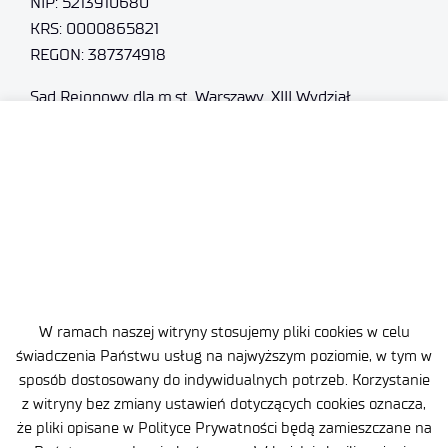
NIP: 5213910680
KRS: 0000865821
REGON: 387374918
Sąd Rejonowy dla m.st. Warszawy, XIII Wydział
Gospodarczy
Nr rejestrowy BDO: 000505091
+48 22 54 87 816
sekretariat@imif.lukasiewicz.gov.pl
Dane osobowe
Deklaracja Dostępności
W ramach naszej witryny stosujemy pliki cookies w celu
Polityka Prywatności
świadczenia Państwu usług na najwyższym poziomie, w tym w
sposób dostosowany do indywidualnych potrzeb. Korzystanie
Ważne informacje
z witryny bez zmiany ustawień dotyczących cookies oznacza,
że pliki opisane w Polityce Prywatności będą zamieszczane na
Zamówienia publiczne