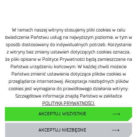
Deklaracja Dostępności
Polityka Prywatności
Ważne informacje
W ramach naszej witryny stosujemy pliki cookies w celu
świadczenia Państwu usług na najwyższym poziomie, w tym w
Zamówienia publiczne
sposób dostosowany do indywidualnych potrzeb. Korzystanie
z witryny bez zmiany ustawień dotyczących cookies oznacza,
Wynajem powierzchni
że pliki opisane w Polityce Prywatności będą zamieszczane na
Państwa urządzeniu końcowym. W każdej chwili możecie
Państwo zmienić ustawienia dotyczące plików cookies w
przeglądarce internetowej. Akceptacja niezbędnych plików
cookies jest wymagana do prawidłowego działania witryny.
Szczegółowe informacje znajdą Państwo w zakładce
Facebook
POLITYKA PRYWATNOŚCI.
X
LinkedIn
AKCEPTUJ WSZYSTKIE
YouTube
AKCEPTUJ NIEZBĘDNE