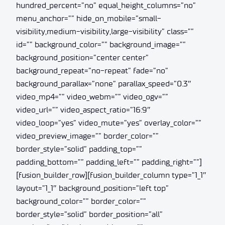
hundred_percent=”no” equal_height_columns=”no”
menu_anchor=”” hide_on_mobile=”small-
visibility,medium-visibility,large-visibility” class=””
id=”” background_color=”” background_image=””
background_position=”center center”
background_repeat=”no-repeat” fade=”no”
background_parallax=”none” parallax_speed=”0.3″
video_mp4=”” video_webm=”” video_ogv=””
video_url=”” video_aspect_ratio=”16:9″
video_loop=”yes” video_mute=”yes” overlay_color=””
video_preview_image=”” border_color=””
border_style=”solid” padding_top=””
padding_bottom=”” padding_left=”” padding_right=””]
[fusion_builder_row][fusion_builder_column type=”1_1″
layout=”1_1″ background_position=”left top”
background_color=”” border_color=””
border_style=”solid” border_position=”all”