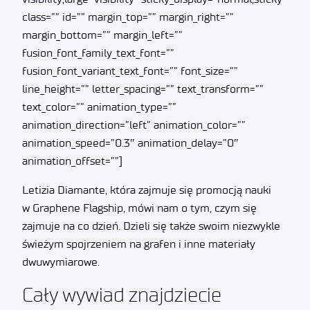
class=”” id=”” margin_top=”” margin_right=””
margin_bottom=”” margin_left=””
fusion_font_family_text_font=””
fusion_font_variant_text_font=”” font_size=””
line_height=”” letter_spacing=”” text_transform=””
text_color=”” animation_type=””
animation_direction=”left” animation_color=””
animation_speed=”0.3″ animation_delay=”0″
animation_offset=””]
Letizia Diamante, która zajmuje się promocją nauki
w Graphene Flagship, mówi nam o tym, czym się
zajmuje na co dzień. Dzieli się także swoim niezwykle
świeżym spojrzeniem na grafen i inne materiały
dwuwymiarowe.
Cały wywiad znajdziecie