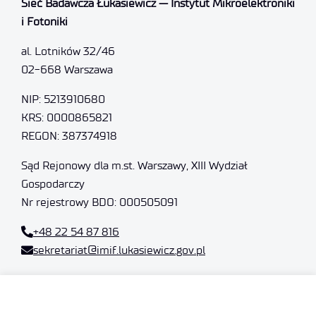
Sieć Badawcza Łukasiewicz — Instytut Mikroelektroniki
i Fotoniki
al. Lotników 32/46
02-668 Warszawa
NIP: 5213910680
KRS: 0000865821
REGON: 387374918
Sąd Rejonowy dla m.st. Warszawy, XIII Wydział
Gospodarczy
Nr rejestrowy BDO: 000505091
+48 22 54 87 816
sekretariat@imif.lukasiewicz.gov.pl
Dane osobowe