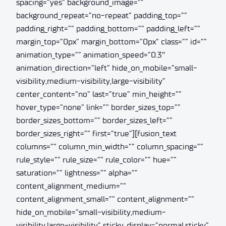
spacing=”yes” background_image=””
background_repeat=”no-repeat” padding_top=””
padding_right=”” padding_bottom=”” padding_left=””
margin_top=”0px” margin_bottom=”0px” class=”” id=””
animation_type=”” animation_speed=”0.3″
animation_direction=”left” hide_on_mobile=”small-
visibility,medium-visibility,large-visibility”
center_content=”no” last=”true” min_height=””
hover_type=”none” link=”” border_sizes_top=””
border_sizes_bottom=”” border_sizes_left=””
border_sizes_right=”” first=”true”][fusion_text
columns=”” column_min_width=”” column_spacing=””
rule_style=”” rule_size=”” rule_color=”” hue=””
saturation=”” lightness=”” alpha=””
content_alignment_medium=””
content_alignment_small=”” content_alignment=””
hide_on_mobile=”small-visibility,medium-
visibility,large-visibility” sticky_display=”normal,sticky”