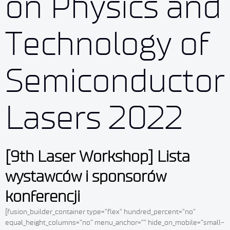
on Physics and
Technology of
Semiconductor
Lasers 2022
[9th Laser Workshop] Lista
wystawców i sponsorów
konferencji
[fusion_builder_container type=”flex” hundred_percent=”no”
equal_height_columns=”no” menu_anchor=”” hide_on_mobile=”small-