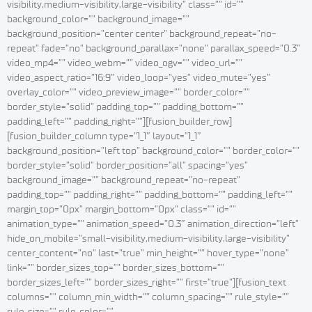
visibility,medium-visibility,large-visibility” class=”” id=””
background_color=”” background_image=””
background_position=”center center” background_repeat=”no-
repeat” fade=”no” background_parallax=”none” parallax_speed=”0.3″
video_mp4=”” video_webm=”” video_ogv=”” video_url=””
video_aspect_ratio=”16:9″ video_loop=”yes” video_mute=”yes”
overlay_color=”” video_preview_image=”” border_color=””
border_style=”solid” padding_top=”” padding_bottom=””
padding_left=”” padding_right=””][fusion_builder_row]
[fusion_builder_column type=”1_1″ layout=”1_1″
background_position=”left top” background_color=”” border_color=””
border_style=”solid” border_position=”all” spacing=”yes”
background_image=”” background_repeat=”no-repeat”
padding_top=”” padding_right=”” padding_bottom=”” padding_left=””
margin_top=”0px” margin_bottom=”0px” class=”” id=””
animation_type=”” animation_speed=”0.3″ animation_direction=”left”
hide_on_mobile=”small-visibility,medium-visibility,large-visibility”
center_content=”no” last=”true” min_height=”” hover_type=”none”
link=”” border_sizes_top=”” border_sizes_bottom=””
border_sizes_left=”” border_sizes_right=”” first=”true”][fusion_text
columns=”” column_min_width=”” column_spacing=”” rule_style=””
rule_size=”” rule_color=””