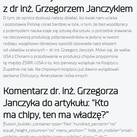
z dr inż. Grzegorzem Janczykiem
O tym, że oprócz dyskusji należy działać, bo świat nam ucieka
i pozostawia Polskę coraz bardziej w tyle, o tym, że bez współpracy
z przemysłem nauka staje się sztuką dla sztuki, o potrzebie stawiania
na rzeczywistą produkcję półprzewodników w jedyny w swoim
rodzaju, wyjątkowo obrazowy sposób opowiada nasz ekspert
od układów scalonych – dr inż. Grzegorz Janczyk. Mówi się, że walka
USA z Chinami o przodowanie w produkcji chipów przypomina
tę między ZSRR i USA o to, kto pierwszy wyląduje na Księżycu.
Zupełnie nie tak. Na chipowym księżycu już dawno wylądowali
zarówno Chińczycy, Amerykanie i kilka innych
Komentarz dr. inż. Grzegorza
Janczyka do artykułu: “Kto
ma chipy, ten ma władzę?”
[fusion_builder_container type=”flex” hundred_percent=”no”
equal_height_columns=”no” menu_anchor=”” hide_on_mobile=”small-
visibility,medium-visibility,large-visibility” class=”” id=””