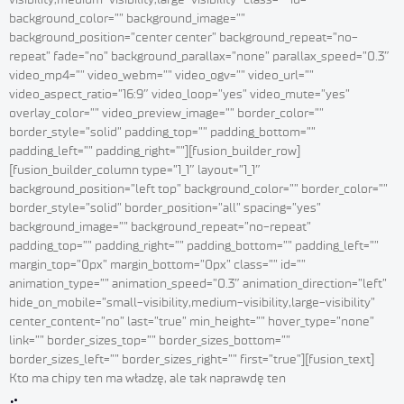
background_color=”” background_image=””
background_position=”center center” background_repeat=”no-
repeat” fade=”no” background_parallax=”none” parallax_speed=”0.3″
video_mp4=”” video_webm=”” video_ogv=”” video_url=””
video_aspect_ratio=”16:9″ video_loop=”yes” video_mute=”yes”
overlay_color=”” video_preview_image=”” border_color=””
border_style=”solid” padding_top=”” padding_bottom=””
padding_left=”” padding_right=””][fusion_builder_row]
[fusion_builder_column type=”1_1″ layout=”1_1″
background_position=”left top” background_color=”” border_color=””
border_style=”solid” border_position=”all” spacing=”yes”
background_image=”” background_repeat=”no-repeat”
padding_top=”” padding_right=”” padding_bottom=”” padding_left=””
margin_top=”0px” margin_bottom=”0px” class=”” id=””
animation_type=”” animation_speed=”0.3″ animation_direction=”left”
hide_on_mobile=”small-visibility,medium-visibility,large-visibility”
center_content=”no” last=”true” min_height=”” hover_type=”none”
link=”” border_sizes_top=”” border_sizes_bottom=””
border_sizes_left=”” border_sizes_right=”” first=”true”][fusion_text]
Kto ma chipy ten ma władzę, ale tak naprawdę ten