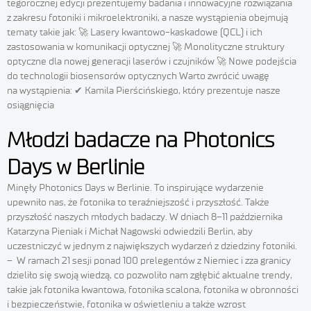
tegorocznej edycji prezentujemy badania i innowacyjne rozwiązania
z zakresu fotoniki i mikroelektroniki, a nasze wystąpienia obejmują
tematy takie jak: 🚀 Lasery kwantowo-kaskadowe (QCL) i ich
zastosowania w komunikacji optycznej 🚀 Monolityczne struktury
optyczne dla nowej generacji laserów i czujników 🚀 Nowe podejścia
do technologii biosensorów optycznych Warto zwrócić uwagę
na wystąpienia: ✔ Kamila Pierścińskiego, który prezentuje nasze
osiągnięcia
Młodzi badacze na Photonics
Days w Berlinie
Minęły Photonics Days w Berlinie. To inspirujące wydarzenie
upewniło nas, że fotonika to teraźniejszość i przyszłość. Także
przyszłość naszych młodych badaczy. W dniach 8–11 października
Katarzyna Pieniak i Michał Nagowski odwiedzili Berlin, aby
uczestniczyć w jednym z największych wydarzeń z dziedziny fotoniki.
– W ramach 21 sesji ponad 100 prelegentów z Niemiec i zza granicy
dzieliło się swoją wiedzą, co pozwoliło nam zgłębić aktualne trendy,
takie jak fotonika kwantowa, fotonika scalona, fotonika w obronności
i bezpieczeństwie, fotonika w oświetleniu a także wzrost