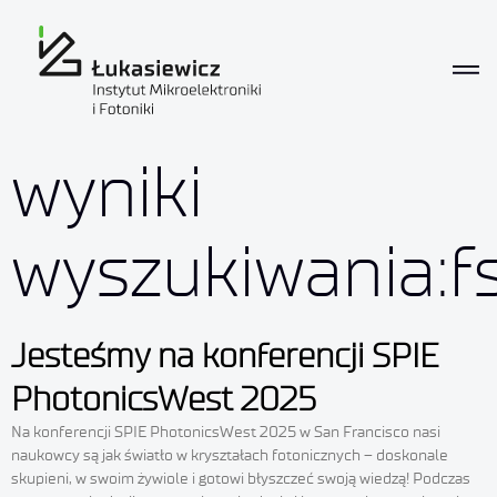
wyniki
wyszukiwania:f
Jesteśmy na konferencji SPIE
PhotonicsWest 2025
Na konferencji SPIE PhotonicsWest 2025 w San Francisco nasi
naukowcy są jak światło w kryształach fotonicznych – doskonale
skupieni, w swoim żywiole i gotowi błyszczeć swoją wiedzą! Podczas