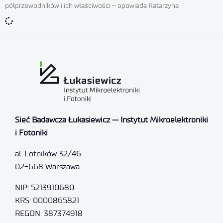
półprzewodników i ich właściwości – opowiada Katarzyna
Sieć Badawcza Łukasiewicz — Instytut Mikroelektroniki
i Fotoniki
al. Lotników 32/46
02-668 Warszawa
NIP: 5213910680
KRS: 0000865821
REGON: 387374918