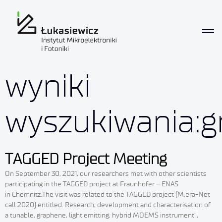
wyniki
wyszukiwania:g
TAGGED Project Meeting
On September 30, 2021, our researchers met with other scientists
participating in the TAGGED project at Fraunhofer – ENAS
in Chemnitz.The visit was related to the TAGGED project (M.era-Net
call 2020) entitled. Research, development and characterisation of
a tunable, graphene, light emitting, hybrid MOEMS instrument”,