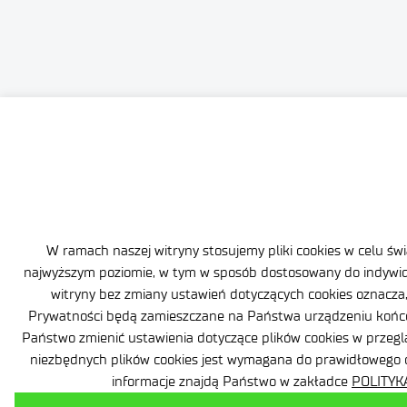
W ramach naszej witryny stosujemy pliki cookies w celu ś
najwyższym poziomie, w tym w sposób dostosowany do indywid
witryny bez zmiany ustawień dotyczących cookies oznacza, 
Prywatności będą zamieszczane na Państwa urządzeniu końco
Państwo zmienić ustawienia dotyczące plików cookies w przegl
niezbędnych plików cookies jest wymagana do prawidłowego d
informacje znajdą Państwo w zakładce
POLITYK