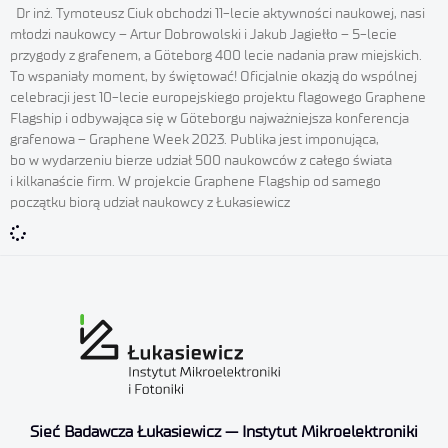
Dr inż. Tymoteusz Ciuk obchodzi 11-lecie aktywności naukowej, nasi
młodzi naukowcy – Artur Dobrowolski i Jakub Jagiełło – 5-lecie
przygody z grafenem, a Göteborg 400 lecie nadania praw miejskich.
To wspaniały moment, by świętować! Oficjalnie okazją do wspólnej
celebracji jest 10-lecie europejskiego projektu flagowego Graphene
Flagship i odbywająca się w Göteborgu najważniejsza konferencja
grafenowa – Graphene Week 2023. Publika jest imponująca,
bo w wydarzeniu bierze udział 500 naukowców z całego świata
i kilkanaście firm. W projekcie Graphene Flagship od samego
początku biorą udział naukowcy z Łukasiewicz
Sieć Badawcza Łukasiewicz — Instytut Mikroelektroniki