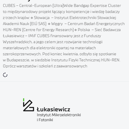
CUBES – Central‑European (Ultra)Wide Bandgap Expertise Cluster
to międzynarodowy projekt łączący kompetencje i wiedzę badaczy
z trzech krajów:🔹Słowacja – Instytut Elektrotechniki Słowackiej
Akademii Nauk (ElÚ SAS) 🔹Węgry – Centrum Badań Energetycznych
HUN‑REN (Centre for Energy Research)🔹Polska – Sieć Badawcza
Łukasiewicz – IMiF CUBES finansowany jest z Funduszy
Wyszehradzkich, a jego celem jest rozwijanie technologii
materiałowych dla elektroniki opartej na materiałach
szerokoprzerwowych. Pod koniec kwietnia, odbyło się spotkanie
w Budapeszcie, w siedzibie Instytutu Fizyki Technicznej HUN-REN.
Oprócz warsztatów i szkoleń z zaawansowanych