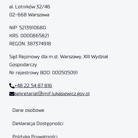
al. Lotników 32/46
02-668 Warszawa
NIP: 5213910680
KRS: 0000865821
REGON: 387374918
Sąd Rejonowy dla m.st. Warszawy, XIII Wydział
Gospodarczy
Nr rejestrowy BDO: 000505091
+48 22 54 87 816
sekretariat@imif.lukasiewicz.gov.pl
Dane osobowe
Deklaracja Dostępności
Polityka Prywatności