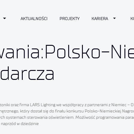
n
Toggle Dropdown
Toggle D
AKTUALNOŚCI
PROJEKTY
KARIERA
K
wania:Polsko-Ni
darcza
Fotoniki oraz firma LARS Lighting we współpracy z partnerami z Niemiec –
trznego, który dostał się do finału konkursu Polsko-Niemieckiej Nagrod
ych systemach sterowania oświetleniem. Możliwość programowania param
 naprzód w dziedzinie