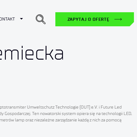
ropdown
Toggle Dropdown
ONTAKT
ZAPYTAJ O OFERTĘ
emiecka
 Optotransmiter Umweltschutz Technologie (OUT) e.V. i Future Led
y Gospodarczej. Ten nowatorski system opiera się na technologii LED,
etrów lamp oraz niezależne zarządzanie każdą z nich za pomocą