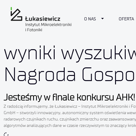
Toggle Dropdow
O NAS
OFERTA
wyniki wyszuki
Nagroda Gospo
Jesteśmy w finale konkursu AHK!
Z radością informujemy, że Łukasiewicz – Instytut Mikroelektroniki i 
GmbH – stworzyli innowacyjny, autonomiczny system oświetlenia wewnę
radarowych czujnikach ruchu, czujnikach zmierzchu oraz zaawansowan
algorytmów analizujących dane w czasie rzeczywistym to znaczący krok