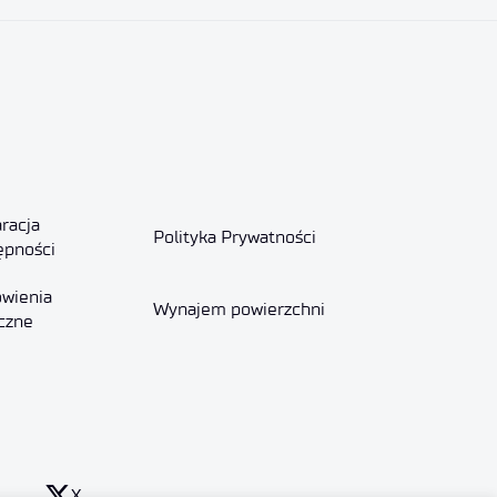
racja
Polityka Prywatności
ępności
wienia
Wynajem powierzchni
czne
X