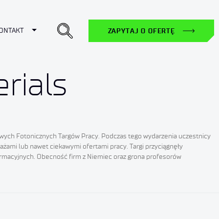
ropdown
Toggle Dropdown
ONTAKT
ZAPYTAJ O OFERTĘ
rials
dowych Fotonicznych Targów Pracy. Podczas tego wydarzenia uczestnicy
żami lub nawet ciekawymi ofertami pracy. Targi przyciągnęły
nformacyjnych. Obecność firm z Niemiec oraz grona profesorów