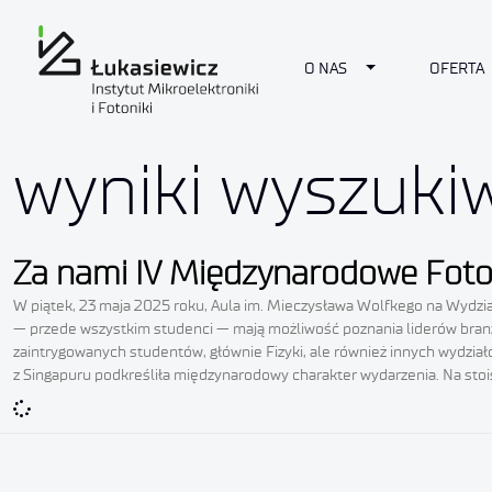
Toggle Dropdow
O NAS
OFERTA
wyniki wyszuki
Za nami IV Międzynarodowe Foton
W piątek, 23 maja 2025 roku, Aula im. Mieczysława Wolfkego na Wydzi
— przede wszystkim studenci — mają możliwość poznania liderów branży
zaintrygowanych studentów, głównie Fizyki, ale również innych wydziałó
z Singapuru podkreśliła międzynarodowy charakter wydarzenia. Na sto