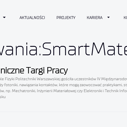
n
Toggle Dropdown
Toggle D
AKTUALNOŚCI
PROJEKTY
KARIERA
K
wania:SmartMate
iczne Targi Pracy
ale Fizyki Politechniki Warszawskiej gościła uczestników IV Międzynaro
 fotoniki, nawiązania kontaktów, które mogą zaowocować praktykami, sta
w, np. Mechatroniki, Inżynierii Materiałowej czy Elektroniki i Technik I
isku