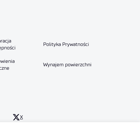
racja
Polityka Prywatności
ępności
wienia
Wynajem powierzchni
czne
X
YouTube