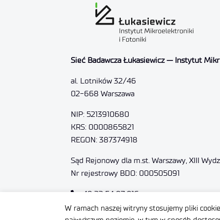
Sieć Badawcza Łukasiewicz — Instytut Mikro
al. Lotników 32/46
02-668 Warszawa
NIP: 5213910680
KRS: 0000865821
REGON: 387374918
Sąd Rejonowy dla m.st. Warszawy, XIII Wyd
Nr rejestrowy BDO: 000505091
+48 22 54 87 816
sekretariat@imif.lukasiewicz.gov.pl
W ramach naszej witryny stosujemy pliki cooki