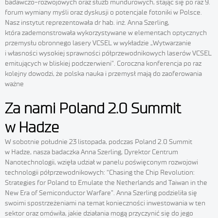
badawczo-rozwojowych oraz służb mundurowych, stając się po raz 9.
forum wymiany myśli oraz dyskusji o potencjale fotoniki w Polsce.
Nasz instytut reprezentowała dr hab. inż. Anna Szerling,
która zademonstrowała wykorzystywane w elementach optycznych
przemysłu obronnego lasery VCSEL w wykładzie „Wytwarzanie
i własności wysokiej sprawności półprzewodnikowych laserów VCSEL
emitujących w bliskiej podczerwieni”. Coroczna konferencja po raz
kolejny dowodzi, że polska nauka i przemysł mają do zaoferowania
ważne
Za nami Poland 2.0 Summit
w Hadze
W sobotnie południe 23 listopada, podczas Poland 2.0 Summit
w Hadze, nasza badaczka Anna Szerling, Dyrektor Centrum
Nanotechnologii, wzięła udział w panelu poświęconym rozwojowi
technologii półprzewodnikowych: “Chasing the Chip Revolution:
Strategies for Poland to Emulate the Netherlands and Taiwan in the
New Era of Semiconductor Warfare”. Anna Szerling podzieliła się
swoimi spostrzeżeniami na temat konieczności inwestowania w ten
sektor oraz omówiła, jakie działania mogą przyczynić się do jego