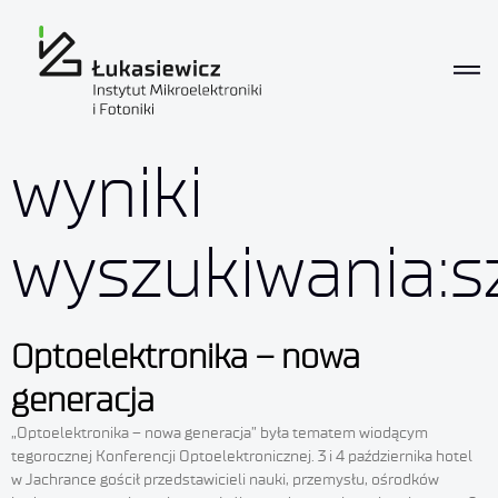
wyniki
wyszukiwania:sz
Optoelektronika – nowa
generacja
„Optoelektronika – nowa generacja” była tematem wiodącym
tegorocznej Konferencji Optoelektronicznej. 3 i 4 października hotel
w Jachrance gościł przedstawicieli nauki, przemysłu, ośrodków