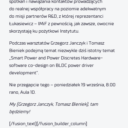
spotkań i nawiązania kontaktów prowadzących
do realnej współpracy na poziomie adekwatnym
do misji partnerów R&D, z której reprezentanci
Łukasiewicz – IMiF z pewnością, jak zawsze, owocnie
skorzystają ku pożytkowi Instytutu.
Podczas warsztatów Grzegorz Janczyk i Tomasz
Bieniek podejmą temat niezwykle dziś istotny temat
„Smart Power and Power Discretes Hardware-
software co-design on BLDC power driver
development”.
Nie przegapcie tego – poniedziałek 19 września, 8.00
rano, Aula 1D.
My (Grzegorz Janczyk, Tomasz Bieniek), tam
będziemy!
[/fusion_text][/fusion_builder_column]