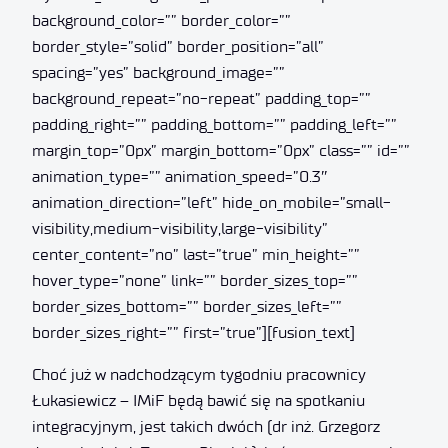
background_color=”” border_color=””
border_style=”solid” border_position=”all”
spacing=”yes” background_image=””
background_repeat=”no-repeat” padding_top=””
padding_right=”” padding_bottom=”” padding_left=””
margin_top=”0px” margin_bottom=”0px” class=”” id=””
animation_type=”” animation_speed=”0.3″
animation_direction=”left” hide_on_mobile=”small-
visibility,medium-visibility,large-visibility”
center_content=”no” last=”true” min_height=””
hover_type=”none” link=”” border_sizes_top=””
border_sizes_bottom=”” border_sizes_left=””
border_sizes_right=”” first=”true”][fusion_text]
Choć już w nadchodzącym tygodniu pracownicy
Łukasiewicz – IMiF będą bawić się na spotkaniu
integracyjnym, jest takich dwóch (dr inż. Grzegorz