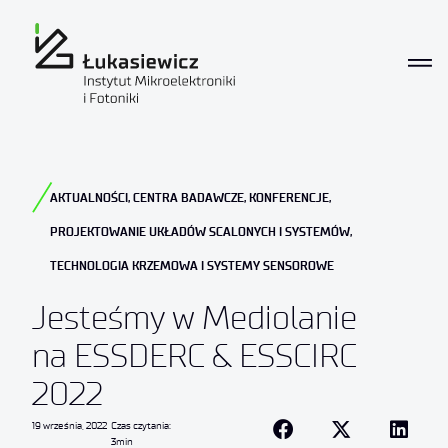
AKTUALNOŚCI
,
CENTRA BADAWCZE
,
KONFERENCJE
,
PROJEKTOWANIE UKŁADÓW SCALONYCH I SYSTEMÓW
,
TECHNOLOGIA KRZEMOWA I SYSTEMY SENSOROWE
Jesteśmy w Mediolanie
na ESSDERC & ESSCIRC
2022
19 września, 2022
Czas czytania:
3min