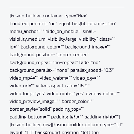
[fusion_builder_container type=”flex”
hundred_percent=”no” equal_height_columns=”no”
menu_anchor=”” hide_on_mobile=”small-
visibility,medium-visibility,large-visibility” class=””
id=”” background_color=”” background_image=””
background_position=”center center”
background_repeat=”no-repeat” fade=”no”
background_parallax=”none” parallax_speed=”0.3″
video_mp4=”” video_webm=”” video_ogv=””
video_url=”” video_aspect_ratio=”16:9″
video_loop=”yes” video_mute=”yes” overlay_color=””
video_preview_image=”” border_color=””
border_style=”solid” padding_top=””
padding_bottom=”” padding_left=”” padding_right=””]
[fusion_builder_row][fusion_builder_column type=”1_1″
layout=”1_1″ background_position=”left top”