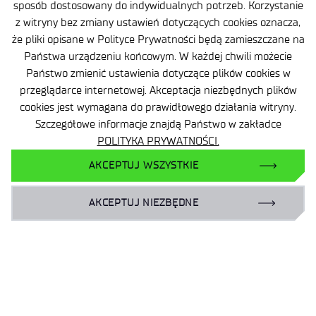
sposób dostosowany do indywidualnych potrzeb. Korzystanie
Zamówienia publiczne
z witryny bez zmiany ustawień dotyczących cookies oznacza,
że pliki opisane w Polityce Prywatności będą zamieszczane na
Wynajem powierzchni
Państwa urządzeniu końcowym. W każdej chwili możecie
Państwo zmienić ustawienia dotyczące plików cookies w
przeglądarce internetowej. Akceptacja niezbędnych plików
cookies jest wymagana do prawidłowego działania witryny.
Szczegółowe informacje znajdą Państwo w zakładce
POLITYKA PRYWATNOŚCI.
Facebook
AKCEPTUJ WSZYSTKIE
X
LinkedIn
AKCEPTUJ NIEZBĘDNE
YouTube