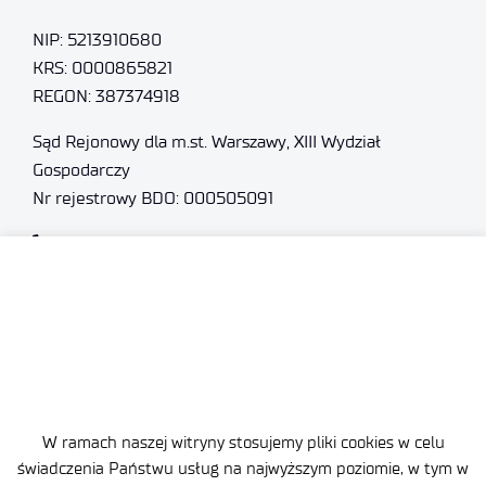
NIP: 5213910680
KRS: 0000865821
REGON: 387374918
Sąd Rejonowy dla m.st. Warszawy, XIII Wydział
Gospodarczy
Nr rejestrowy BDO: 000505091
+48 22 54 87 816
sekretariat@imif.lukasiewicz.gov.pl
Dane osobowe
Deklaracja Dostępności
Polityka Prywatności
W ramach naszej witryny stosujemy pliki cookies w celu
świadczenia Państwu usług na najwyższym poziomie, w tym w
Ważne informacje