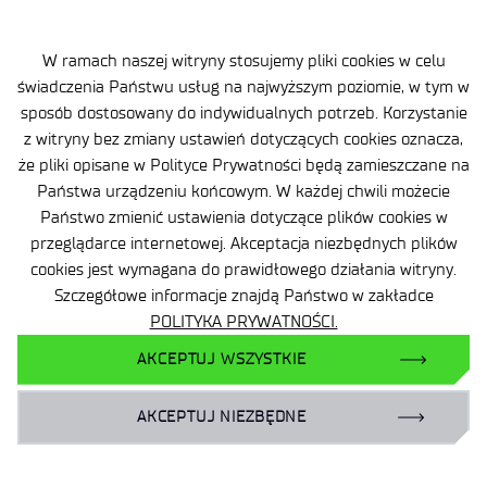
+48 22 54 87 816
W ramach naszej witryny stosujemy pliki cookies w celu
sekretariat@imif.lukasiewicz.gov.pl
świadczenia Państwu usług na najwyższym poziomie, w tym w
sposób dostosowany do indywidualnych potrzeb. Korzystanie
Dane osobowe
z witryny bez zmiany ustawień dotyczących cookies oznacza,
że pliki opisane w Polityce Prywatności będą zamieszczane na
Deklaracja Dostępności
Państwa urządzeniu końcowym. W każdej chwili możecie
Polityka Prywatności
Państwo zmienić ustawienia dotyczące plików cookies w
przeglądarce internetowej. Akceptacja niezbędnych plików
Ważne informacje
cookies jest wymagana do prawidłowego działania witryny.
Szczegółowe informacje znajdą Państwo w zakładce
Zamówienia publiczne
POLITYKA PRYWATNOŚCI.
Wynajem powierzchni
AKCEPTUJ WSZYSTKIE
AKCEPTUJ NIEZBĘDNE