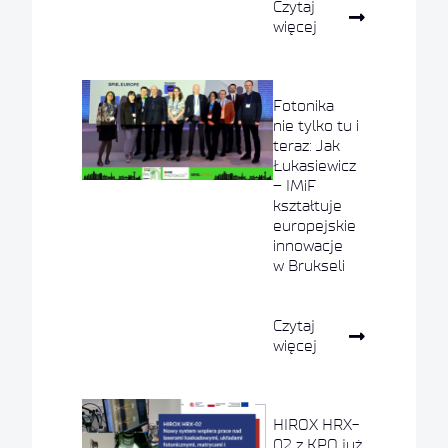
Czytaj
więcej
Fotonika
nie tylko tu i
teraz: Jak
Łukasiewicz
– IMiF
kształtuje
europejskie
innowacje
w Brukseli
Czytaj
więcej
HIROX HRX-
02 z KPO już