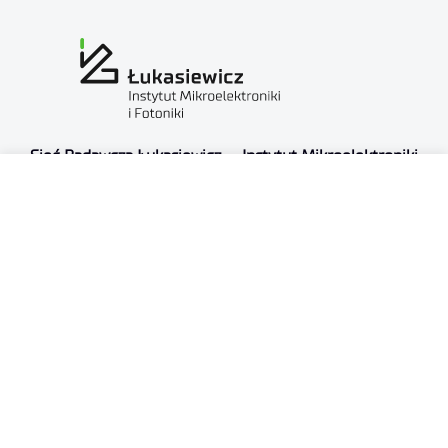
Sieć Badawcza Łukasiewicz — Instytut Mikroelektroniki
i Fotoniki
al. Lotników 32/46
02-668 Warszawa
NIP: 5213910680
KRS: 0000865821
REGON: 387374918
Sąd Rejonowy dla m.st. Warszawy, XIII Wydział
Gospodarczy
Nr rejestrowy BDO: 000505091