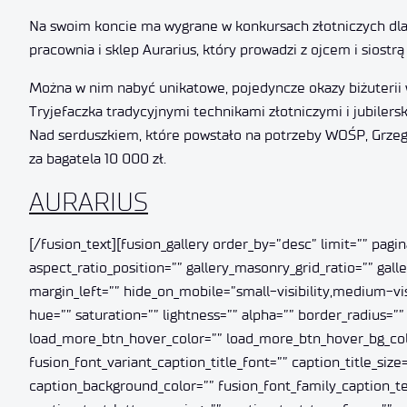
Na swoim koncie ma wygrane w konkursach złotniczych dla 
pracownia i sklep Aurarius, który prowadzi z ojcem i siostr
Można w nim nabyć unikatowe, pojedyncze okazy biżuterii 
Tryjefaczka tradycyjnymi technikami złotniczymi i jubilerski
Nad serduszkiem, które powstało na potrzeby WOŚP, Grzegor
za bagatela 10 000 zł.
AURARIUS
[/fusion_text][fusion_gallery order_by=”desc” limit=”” pag
aspect_ratio_position=”” gallery_masonry_grid_ratio=”” ga
margin_left=”” hide_on_mobile=”small-visibility,medium-visi
hue=”” saturation=”” lightness=”” alpha=”” border_radius
load_more_btn_hover_color=”” load_more_btn_hover_bg_color=
fusion_font_variant_caption_title_font=”” caption_title_size=
caption_background_color=”” fusion_font_family_caption_tex