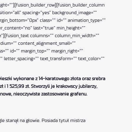
ght=””][fusion_builder_row][fusion_builder_column
osition=”all” spacing=”yes” background_image=””
gin_bottom=”0px” class=”” id=”” animation_type=””
er_content=”no” last=”true” min_height=””
rue”][fusion_text columns=”” column_min_width=””
medium=”” content_alignment_small=””
ss=”” id=”” margin_top=”” margin_right=””
” letter_spacing=”” text_transform=”” text_color=””
wieszki wykonane z 14-karatowego złota oraz srebra
1 525,99 zł. Stworzyli je krakowscy jubilerzy,
e nowe, nieoczywiste zastosowanie grafenu.
le stanął na głowie. Posiada tytuł mistrza