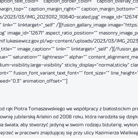
caption_text_color=”” caption_border_color=”” caption_overlay_
argin_top=”” caption_margin_right=”” caption_margin_bottom=””
ds/2023/03/IMG_20230112_110640-scaled.jpg” image_id=”12674″ 
link=”” linktarget=”_self” /][fusion_gallery_image image=”https:
image_id=”12671″ aspect_ratio_position=”” masonry_image_posi
//imif.lukasiewicz.gov.pl/wp-content/uploads/2023/03/IMG_202
itle=”” image_caption=”” link=”” linktarget=”_self” /][/fusion_
” hue=”” saturation=”” lightness=”” alpha=”” content_alignment_
m-visibility,large-visibility” sticky_display=”normal,sticky” cla
t=”” fusion_font_variant_text_font=”” font_size=”” line_height=”
peed=”0.3″ animation_offset=””]
a
od rąk Piotra Tomaszewskiego we współpracy z białostockim pr
nię jubilerską Arlekin od 2008 roku, która narodziła się dzięki
tka świata, aby stworzyć jedyną w swoim rodzaju biżuterię, wyko
ejrzeć w pracowni znajdującej się przy ulicy Kazimierza Wielkie