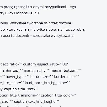
im pracą ręczną i trudnymi przypadkami. Jego
y ulicy Floriańskiej 39.
onki. Wszystkie tworzone są przez rodzinę
 które kochają nie tylko siebie, ale i to, co robią.
rnauci to docenili – serduszko wylicytowano
aspect_ratio=”” custom_aspect_ratio=”100″
” margin_top=”” margin_right=”” margin_bottom=””
g=”” hover_type=”” bordersize=”” bordercolor=””
re_btn_color=”” load_more_btn_bg_color=””
y_caption_title_font=””
aption_title_transform=”” caption_title_color=””
_size=”” caption_text_line_height=””