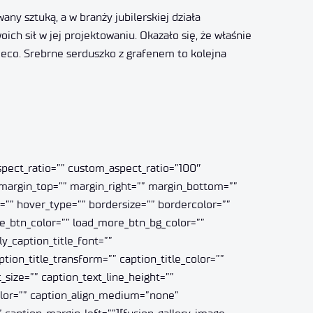
y sztuką, a w branży jubilerskiej działa
h sił w jej projektowaniu. Okazało się, że właśnie
Deco. Srebrne serduszko z grafenem to kolejna
aspect_ratio=”” custom_aspect_ratio=”100″
” margin_top=”” margin_right=”” margin_bottom=””
g=”” hover_type=”” bordersize=”” bordercolor=””
re_btn_color=”” load_more_btn_bg_color=””
y_caption_title_font=””
aption_title_transform=”” caption_title_color=””
_size=”” caption_text_line_height=””
color=”” caption_align_medium=”none”