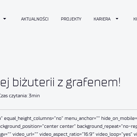
n
Toggle Dropdown
Toggle D
AKTUALNOŚCI
PROJEKTY
KARIERA
K
j biżuterii z grafenem!
Czas czytania: 3min
” equal_height_columns=”no” menu_anchor=”” hide_on_mobile=”sma
background_position=”center center” background_repeat=”no-re
v=”” video_url=”” video_aspect_ratio=”16:9″ video_loop=”yes” v