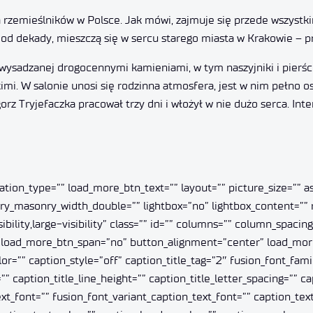
rzemieślników w Polsce. Jak mówi, zajmuje się przede wszystk
ą od dekady, mieszczą się w sercu starego miasta w Krakowie – prz
wysadzanej drogocennymi kamieniami, w tym naszyjniki i pierści
mi. W salonie unosi się rodzinna atmosfera, jest w nim pełno osób,
z Tryjefaczka pracował trzy dni i włożył w nie dużo serca. Inte
ination_type=”” load_more_btn_text=”” layout=”” picture_size=”” 
llery_masonry_width_double=”” lightbox=”no” lightbox_content=”
bility,large-visibility” class=”” id=”” columns=”” column_spacin
=”” load_more_btn_span=”no” button_alignment=”center” load_mo
”” caption_style=”off” caption_title_tag=”2″ fusion_font_famil
”” caption_title_line_height=”” caption_title_letter_spacing=”” c
t_font=”” fusion_font_variant_caption_text_font=”” caption_text