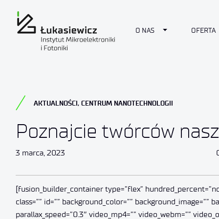
Toggle Dropdow
O NAS
OFERTA
AKTUALNOŚCI
,
CENTRUM NANOTECHNOLOGII
Poznajcie twórców nasze
3 marca, 2023
[fusion_builder_container type=”flex” hundred_percent=”no
class=”” id=”” background_color=”” background_image=”” 
parallax_speed=”0.3″ video_mp4=”” video_webm=”” video_og