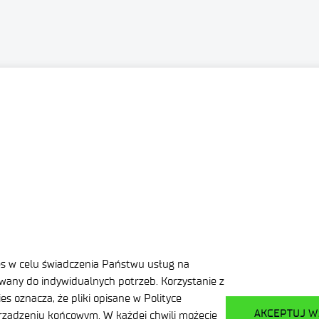
elektroniki i Fotoniki
Dekla
Dane osobowe
Dost
es w celu świadczenia Państwu usług na
Zamó
any do indywidualnych potrzeb. Korzystanie z
Ważne informacje
publi
s oznacza, że pliki opisane w Polityce
AKCEPTUJ W
ządzeniu końcowym. W każdej chwili możecie