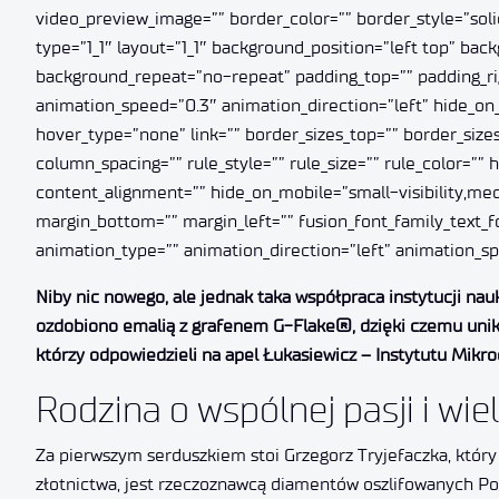
video_preview_image=”” border_color=”” border_style=”soli
type=”1_1″ layout=”1_1″ background_position=”left top” bac
background_repeat=”no-repeat” padding_top=”” padding_rig
animation_speed=”0.3″ animation_direction=”left” hide_on_m
hover_type=”none” link=”” border_sizes_top=”” border_sizes
column_spacing=”” rule_style=”” rule_size=”” rule_color=”
content_alignment=”” hide_on_mobile=”small-visibility,mediu
margin_bottom=”” margin_left=”” fusion_font_family_text_fon
animation_type=”” animation_direction=”left” animation_s
Niby nic nowego, ale jednak taka współpraca instytucji nau
ozdobiono emalią z grafenem G-Flake®, dzięki czemu unikat
którzy odpowiedzieli na apel Łukasiewicz – Instytutu Mikro
Rodzina o wspólnej pasji i wie
Za pierwszym serduszkiem stoi Grzegorz Tryjefaczka, który d
złotnictwa, jest rzeczoznawcą diamentów oszlifowanych P