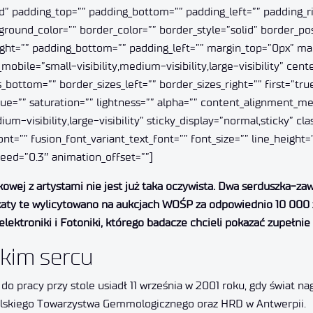
d” padding_top=”” padding_bottom=”” padding_left=”” padding_ri
kground_color=”” border_color=”” border_style=”solid” border_p
ht=”” padding_bottom=”” padding_left=”” margin_top=”0px” mar
obile=”small-visibility,medium-visibility,large-visibility” cent
_bottom=”” border_sizes_left=”” border_sizes_right=”” first=”t
” hue=”” saturation=”” lightness=”” alpha=”” content_alignment_
m-visibility,large-visibility” sticky_display=”normal,sticky” cla
t=”” fusion_font_variant_text_font=”” font_size=”” line_height=”
peed=”0.3″ animation_offset=””]
kowej z artystami nie jest już taka oczywista. Dwa serduszka-za
y te wylicytowano na aukcjach WOŚP za odpowiednio 10 000 zł i 
elektroniki i Fotoniki, którego badacze chcieli pokazać zupełni
lkim sercu
o pracy przy stole usiadł 11 września w 2001 roku, gdy świat nag
olskiego Towarzystwa Gemmologicznego oraz HRD w Antwerpii.