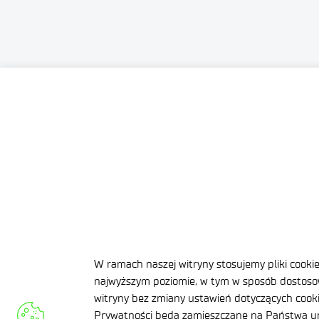
Sieć Badawcza Łukasiewicz — Instytut Mikro
al. Lotników 32/46
W ramach naszej witryny stosujemy pliki cooki
02-668 Warszawa
najwyższym poziomie, w tym w sposób dostosow
witryny bez zmiany ustawień dotyczących cookie
NIP: 5213910680
Prywatności będą zamieszczane na Państwa ur