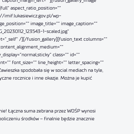
 caption_margin_left=””][fusion_gallery_image
ll” aspect_ratio_position=””
//imif.lukasiewicz.gov.pl/wp-
_position=”” image_title=”” image_caption=””
MG_20230112_123543-1-scaled.jpg”
t=”_self” /][/fusion_gallery][fusion_text columns=””
”” content_alignment_medium=””
_display=”normal,sticky” class=”” id=””
t=”” font_size=”” line_height=”” letter_spacing=””
awieszka spodobała się w social mediach na tyle,
czne rocznice i inne okazje. Można je kupić
cznie! Łączna suma zebrana przez WOŚP wynosi
policzeniu środków – finalnie będzie znacznie