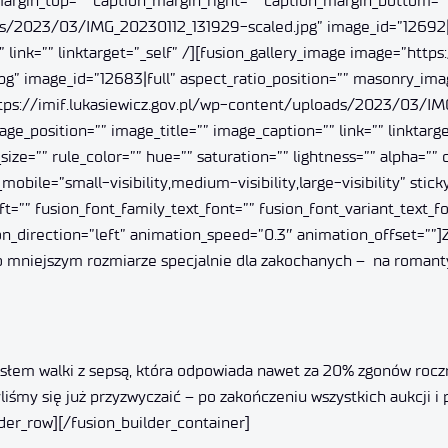
argin_top=”” caption_margin_right=”” caption_margin_bottom=””
s/2023/03/IMG_20230112_131929-scaled.jpg” image_id=”12692|fu
link=”” linktarget=”_self” /][fusion_gallery_image image=”https:
 image_id=”12683|full” aspect_ratio_position=”” masonry_image
=”https://imif.lukasiewicz.gov.pl/wp-content/uploads/2023/03/I
e_position=”” image_title=”” image_caption=”” link=”” linktarge
size=”” rule_color=”” hue=”” saturation=”” lightness=”” alpha=
ile=”small-visibility,medium-visibility,large-visibility” sticky
”” fusion_font_family_text_font=”” fusion_font_variant_text_fon
on_direction=”left” animation_speed=”0.3″ animation_offset=””]Z
 o mniejszym rozmiarze specjalnie dla zakochanych – na romanty
hasłem walki z sepsą, która odpowiada nawet za 20% zgonów ro
liśmy się już przyzwyczaić – po zakończeniu wszystkich aukcji i 
der_row][/fusion_builder_container]