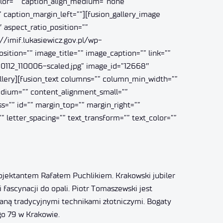
color=”” caption_align_medium=”none”
 caption_margin_left=””][fusion_gallery_image
aspect_ratio_position=””
//imif.lukasiewicz.gov.pl/wp-
tion=”” image_title=”” image_caption=”” link=””
30112_110006-scaled.jpg” image_id=”12668″
gallery][fusion_text columns=”” column_min_width=””
medium=”” content_alignment_small=””
ss=”” id=”” margin_top=”” margin_right=””
” letter_spacing=”” text_transform=”” text_color=””
ojektantem Rafałem Puchlikiem. Krakowski jubiler
 fascynacji do opali. Piotr Tomaszewski jest
naną tradycyjnymi technikami złotniczymi. Bogaty
go 79 w Krakowie.