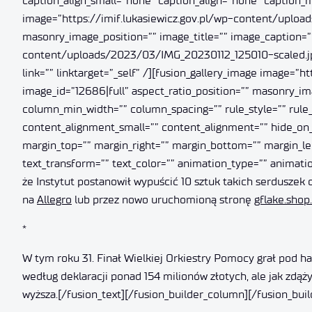
caption_align_small=”none” caption_align=”none” caption_m
image=”https://imif.lukasiewicz.gov.pl/wp-content/upload
masonry_image_position=”” image_title=”” image_caption=”” 
content/uploads/2023/03/IMG_20230112_125010-scaled.jpg”
link=”” linktarget=”_self” /][fusion_gallery_image image
image_id=”12686|full” aspect_ratio_position=”” masonry_imag
column_min_width=”” column_spacing=”” rule_style=”” rule_
content_alignment_small=”” content_alignment=”” hide_on_mob
margin_top=”” margin_right=”” margin_bottom=”” margin_left=
text_transform=”” text_color=”” animation_type=”” animati
że Instytut postanowił wypuścić 10 sztuk takich serduszek
na
Allegro
lub przez nowo uruchomioną stronę
gflake.shop.
*
W tym roku 31. Finał Wielkiej Orkiestry Pomocy grał pod 
według deklaracji ponad 154 milionów złotych, ale jak zdąży
wyższa.[/fusion_text][/fusion_builder_column][/fusion_buil