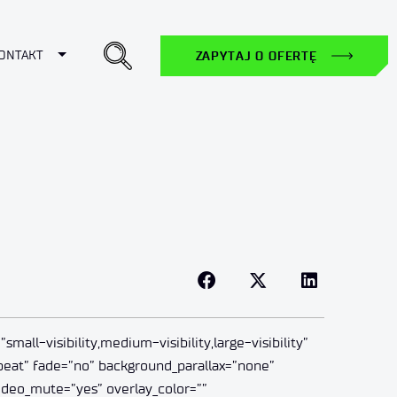
ropdown
Toggle Dropdown
ONTAKT
ZAPYTAJ O OFERTĘ
ll-visibility,medium-visibility,large-visibility”
peat” fade=”no” background_parallax=”none”
ideo_mute=”yes” overlay_color=””