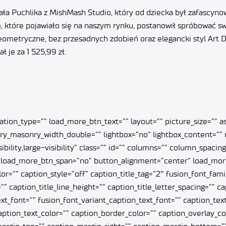
a Puchlika z MishMash Studio, który od dziecka był zafascynowan
tóre pojawiało się na naszym rynku, postanowił spróbować swoic
 geometryczne, bez przesadnych zdobień oraz elegancki styl Art 
 je za 1 525,99 zł.
ination_type=”” load_more_btn_text=”” layout=”” picture_size=”” 
llery_masonry_width_double=”” lightbox=”no” lightbox_content=”
bility,large-visibility” class=”” id=”” columns=”” column_spacin
=”” load_more_btn_span=”no” button_alignment=”center” load_mo
”” caption_style=”off” caption_title_tag=”2″ fusion_font_famil
”” caption_title_line_height=”” caption_title_letter_spacing=”” c
t_font=”” fusion_font_variant_caption_text_font=”” caption_text
caption_text_color=”” caption_border_color=”” caption_overlay_