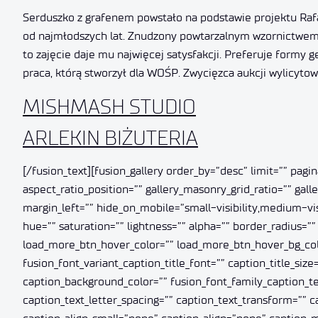
Serduszko z grafenem powstało na podstawie projektu Rafał
od najmłodszych lat. Znudzony powtarzalnym wzornictwem, k
to zajęcie daje mu najwięcej satysfakcji. Preferuje formy
praca, którą stworzył dla WOŚP. Zwycięzca aukcji wylicytował
MISHMASH STUDIO
ARLEKIN BIŻUTERIA
[/fusion_text][fusion_gallery order_by=”desc” limit=”” pag
aspect_ratio_position=”” gallery_masonry_grid_ratio=”” ga
margin_left=”” hide_on_mobile=”small-visibility,medium-visi
hue=”” saturation=”” lightness=”” alpha=”” border_radius
load_more_btn_hover_color=”” load_more_btn_hover_bg_color=
fusion_font_variant_caption_title_font=”” caption_title_size=
caption_background_color=”” fusion_font_family_caption_tex
caption_text_letter_spacing=”” caption_text_transform=”” 