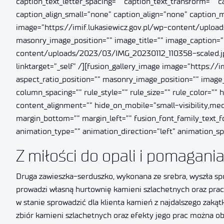
caption_text_letter_spacing=”” caption_text_transform=”” 
caption_align_small=”none” caption_align=”none” caption_m
image=”https://imif.lukasiewicz.gov.pl/wp-content/uploa
masonry_image_position=”” image_title=”” image_caption=”” 
content/uploads/2023/03/IMG_20230112_110358-scaled.jpg” 
linktarget=”_self” /][fusion_gallery_image image=”https:
aspect_ratio_position=”” masonry_image_position=”” image_t
column_spacing=”” rule_style=”” rule_size=”” rule_color=”
content_alignment=”” hide_on_mobile=”small-visibility,mediu
margin_bottom=”” margin_left=”” fusion_font_family_text_fon
animation_type=”” animation_direction=”left” animation_s
Z miłości do opali i pomagani
Druga zawieszka-serduszko, wykonana ze srebra, wyszła sp
prowadzi własną hurtownię kamieni szlachetnych oraz pracow
w stanie sprowadzić dla klienta kamień z najdalszego zaką
zbiór kamieni szlachetnych oraz efekty jego prac można ob