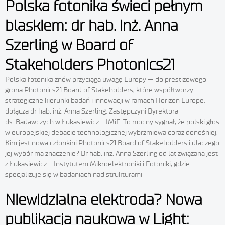
Polska fotonika świeci pełnym
blaskiem: dr hab. inż. Anna
Szerling w Board of
Stakeholders Photonics21
Polska fotonika znów przyciąga uwagę Europy — do prestiżowego
grona Photonics21 Board of Stakeholders, które współtworzy
strategiczne kierunki badań i innowacji w ramach Horizon Europe,
dołącza dr hab. inż. Anna Szerling, Zastępczyni Dyrektora
ds. Badawczych w Łukasiewicz – IMiF. To mocny sygnał, że polski głos
w europejskiej debacie technologicznej wybrzmiewa coraz donośniej.
Kim jest nowa członkini Photonics21 Board of Stakeholders i dlaczego
jej wybór ma znaczenie? Dr hab. inż. Anna Szerling od lat związana jest
z Łukasiewicz – Instytutem Mikroelektroniki i Fotoniki, gdzie
specjalizuje się w badaniach nad strukturami
Niewidzialna elektroda? Nowa
publikacja naukowa w Light: