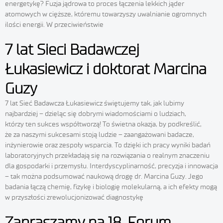
energetykę? Fuzja jądrowa to proces łączenia lekkich jąder
atomowych w cięższe, któremu towarzyszy uwalnianie ogromnych
ilości energii. W przeciwieństwie
7 lat Sieci Badawczej
Łukasiewicz i doktorat Marcina
Guzy
7 lat Sieć Badawcza Łukasiewicz świętujemy tak, jak lubimy
najbardziej – dzieląc się dobrymi wiadomościami o ludziach,
którzy ten sukces współtworzą! To świetna okazja, by podkreślić,
że za naszymi sukcesami stoją ludzie – zaangażowani badacze,
inżynierowie oraz zespoły wsparcia. To dzięki ich pracy wyniki badań
laboratoryjnych przekładają się na rozwiązania o realnym znaczeniu
dla gospodarki i przemysłu. Interdyscyplinarność, precyzja i innowacja
– tak można podsumować naukową drogę dr. Marcina Guzy. Jego
badania łączą chemię, fizykę i biologię molekularną, a ich efekty mogą
w przyszłości zrewolucjonizować diagnostykę
Zapraszamy na 18. Forum