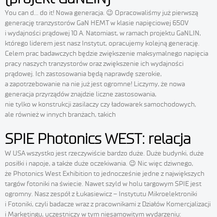
You can d… do it! Nowa generacja. 😉 Opracowaliśmy już pierwszą
generację tranzystorów GaN HEMT w klasie napięciowej 650V
i wydajności prądowej 10 A. Natomiast, w ramach projektu GaNLIN,
którego liderem jest nasz Instytut, opracujemy kolejną generację.
Celem prac badawczych będzie zwiększenie maksymalnego napięcia
pracy naszych tranzystorów oraz zwiększenie ich wydajności
prądowej. Ich zastosowania będą naprawdę szerokie,
a zapotrzebowanie na nie już jest ogromne! Liczymy, że nowa
generacja przyrządów znajdzie liczne zastosowania,
nie tylko w konstrukcji zasilaczy czy ładowarek samochodowych,
ale również w innych branżach, takich
SPIE Photonics WEST: relacja
W USA wszystko jest rzeczywiście bardzo duże. Duże budynki, duże
posiłki i napoje, a także duże oczekiwania. 😉 Nic więc dziwnego,
że Photonics West Exhibition to jednocześnie jedne z największych
targów fotoniki na świecie. Nawet szyld w holu targowym SPIE jest
ogromny. Nasz zespół z Łukasiewicz – Instytutu Mikroelektroniki
i Fotoniki, czyli badacze wraz z pracownikami z Działów Komercjalizacji
i Marketingu, uczestniczy w tym niesamowitym wydarzeniu: