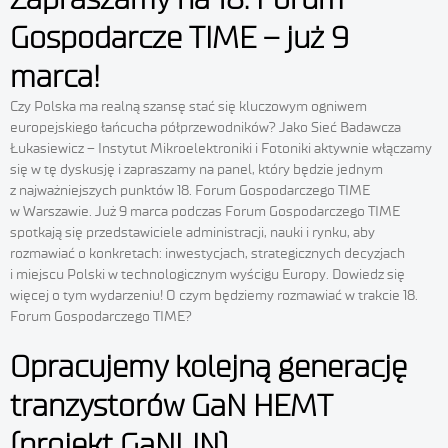
Gospodarcze TIME – już 9
marca!
Czy Polska ma realną szansę stać się kluczowym ogniwem
europejskiego łańcucha półprzewodników? Jako Sieć Badawcza
Łukasiewicz – Instytut Mikroelektroniki i Fotoniki aktywnie włączamy
się w tę dyskusję i zapraszamy na panel, który będzie jednym
z najważniejszych punktów 18. Forum Gospodarczego TIME
w Warszawie. Już 9 marca podczas Forum Gospodarczego TIME
spotkają się przedstawiciele administracji, nauki i rynku, aby
rozmawiać o konkretach: inwestycjach, strategicznych decyzjach
i miejscu Polski w technologicznym wyścigu Europy. Dowiedz się
więcej o tym wydarzeniu! O czym będziemy rozmawiać w trakcie 18.
Forum Gospodarczego TIME?
Opracujemy kolejną generację
tranzystorów GaN HEMT
(projekt GaNLIN)