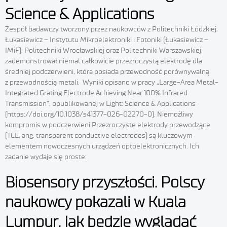
Science & Applications
Zespół badawczy tworzony przez naukowców z Politechniki Łódzkiej,
Łukasiewicz – Instytutu Mikroelektroniki i Fotoniki (Łukasiewicz –
IMiF), Politechniki Wrocławskiej oraz Politechniki Warszawskiej,
zademonstrował niemal całkowicie przezroczystą elektrodę dla
średniej podczerwieni, która posiada przewodność porównywalną
z przewodnością metali. Wyniki opisano w pracy „Large-Area Metal-
Integrated Grating Electrode Achieving Near 100% Infrared
Transmission”, opublikowanej w Light: Science & Applications
(https://doi.org/10.1038/s41377-026-02270-0). Niemożliwy
kompromis w podczerwieni Przezroczyste elektrody przewodzące
(TCE, ang. transparent conductive electrodes) są kluczowym
elementem nowoczesnych urządzeń optoelektronicznych. Ich
zadanie wydaje się proste:
Biosensory przyszłości. Polscy
naukowcy pokazali w Kuala
Lumpur, jak będzie wyglądać