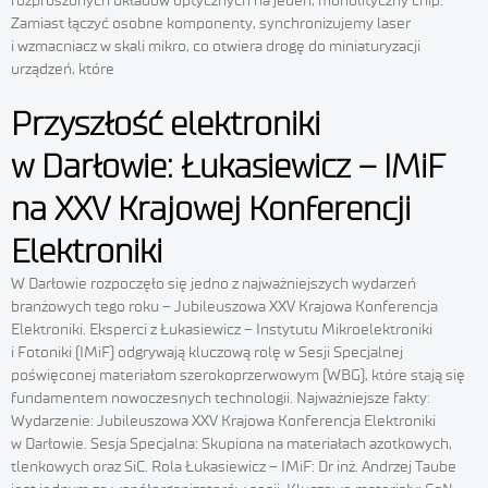
rozproszonych układów optycznych na jeden, monolityczny chip.
Zamiast łączyć osobne komponenty, synchronizujemy laser
i wzmacniacz w skali mikro, co otwiera drogę do miniaturyzacji
urządzeń, które
Przyszłość elektroniki
w Darłowie: Łukasiewicz – IMiF
na XXV Krajowej Konferencji
Elektroniki
W Darłowie rozpoczęło się jedno z najważniejszych wydarzeń
branżowych tego roku – Jubileuszowa XXV Krajowa Konferencja
Elektroniki. Eksperci z Łukasiewicz – Instytutu Mikroelektroniki
i Fotoniki (IMiF) odgrywają kluczową rolę w Sesji Specjalnej
poświęconej materiałom szerokoprzerwowym (WBG), które stają się
fundamentem nowoczesnych technologii. Najważniejsze fakty:
Wydarzenie: Jubileuszowa XXV Krajowa Konferencja Elektroniki
w Darłowie. Sesja Specjalna: Skupiona na materiałach azotkowych,
tlenkowych oraz SiC. Rola Łukasiewicz – IMiF: Dr inż. Andrzej Taube