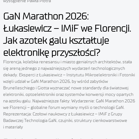
wystąpienie Pawła Piotra
GaN Marathon 2026:
Łukasiewicz – IMiF we Florencji.
Jak azotek galu kształtuje
elektronikę przyszłości?
Florencja, kolebka renesansu i miasto genialnych architektów, stała
się areną jednego z najważniejszych wydarzeń technologicznych
dekady. Eksperci z Łukasiewicz – Instytutu Mikroelektroniki i Fotoniki
wzięli udział w GaN Marathon 2026, by wśród zabytków
Brunelleschiego i Giotta wyznaczać nowe standardy dla światowej
elektroniki, optoelektroniki oraz systemów konwersji mocy opartych
na azotku galu. Najważniejsze fakty: Wydarzenie: GaN Marathon 2026
we Florencji – globalne forum wymiany myśli o technologii GaN.
Reprezentacja: Czołowi naukowcy z Łukasiewicz – IMiF z Grupy
Badawczej Technologia GaN, czujniki, struktury cienkowarstwowe
i materiały