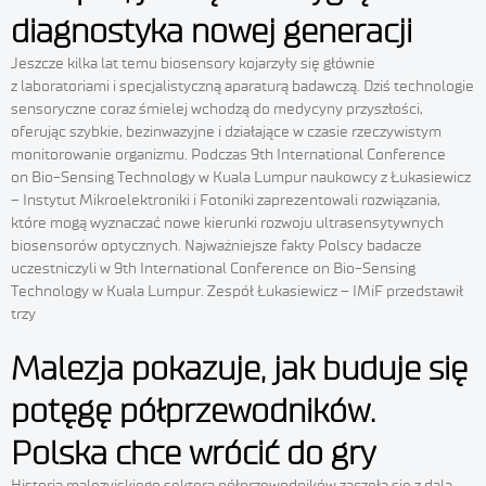
diagnostyka nowej generacji
Jeszcze kilka lat temu biosensory kojarzyły się głównie
z laboratoriami i specjalistyczną aparaturą badawczą. Dziś technologie
sensoryczne coraz śmielej wchodzą do medycyny przyszłości,
oferując szybkie, bezinwazyjne i działające w czasie rzeczywistym
monitorowanie organizmu. Podczas 9th International Conference
on Bio-Sensing Technology w Kuala Lumpur naukowcy z Łukasiewicz
– Instytut Mikroelektroniki i Fotoniki zaprezentowali rozwiązania,
które mogą wyznaczać nowe kierunki rozwoju ultrasensytywnych
biosensorów optycznych. Najważniejsze fakty Polscy badacze
uczestniczyli w 9th International Conference on Bio-Sensing
Technology w Kuala Lumpur. Zespół Łukasiewicz – IMiF przedstawił
trzy
Malezja pokazuje, jak buduje się
potęgę półprzewodników.
Polska chce wrócić do gry
Historia malezyjskiego sektora półprzewodników zaczęła się z dala