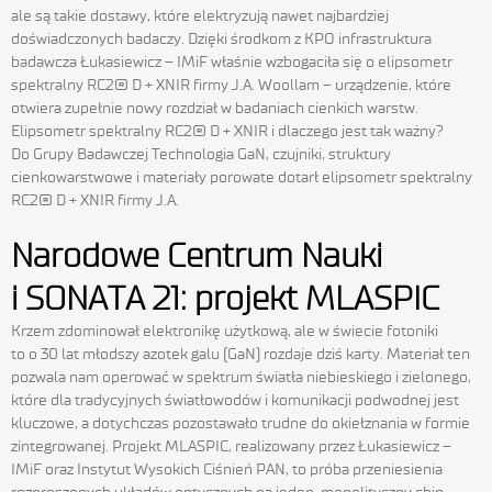
ale są takie dostawy, które elektryzują nawet najbardziej
doświadczonych badaczy. Dzięki środkom z KPO infrastruktura
badawcza Łukasiewicz – IMiF właśnie wzbogaciła się o elipsometr
spektralny RC2® D + XNIR firmy J.A. Woollam – urządzenie, które
otwiera zupełnie nowy rozdział w badaniach cienkich warstw.
Elipsometr spektralny RC2® D + XNIR i dlaczego jest tak ważny?
Do Grupy Badawczej Technologia GaN, czujniki, struktury
cienkowarstwowe i materiały porowate dotarł elipsometr spektralny
RC2® D + XNIR firmy J.A.
Narodowe Centrum Nauki
i SONATA 21: projekt MLASPIC
Krzem zdominował elektronikę użytkową, ale w świecie fotoniki
to o 30 lat młodszy azotek galu (GaN) rozdaje dziś karty. Materiał ten
pozwala nam operować w spektrum światła niebieskiego i zielonego,
które dla tradycyjnych światłowodów i komunikacji podwodnej jest
kluczowe, a dotychczas pozostawało trudne do okiełznania w formie
zintegrowanej. Projekt MLASPIC, realizowany przez Łukasiewicz –
IMiF oraz Instytut Wysokich Ciśnień PAN, to próba przeniesienia