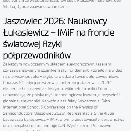
jest jednym ze współorganizatorów sesji. Kluczowe materiały: GaN,
SiC, Ga₂O₃ oraz zaawansowane tlenki
Jaszowiec 2026: Naukowcy
Łukasiewicz – IMiF na froncie
światowej fizyki
półprzewodników
Za każdym nowoczesnym układem elektronicznym, laserem
czy zaawansowanym czujnikiem stoi fundament, którego nie widać
na pierwszy rzut oka – głęboka wiedza o fizyce półprzewodników.
Podczas 54. edycji prestiżowej konferencji „Jaszowiec 2026”,
eksperci z Łukasiewicz – Instytutu Mikroelektroniki i Fotoniki
udowadniają, że polska myśl technologiczna kształtuje przyszłość
globalnej elektroniki. Najważniejsze fakty: Wydarzenie: 54th
International School & Conference on the Physics of
Semiconductors “Jaszowiec 2026”.Reprezentacja: Silna grupa
badawcza z Łukasiewicz – IMiF, w tym przedstawiciele kierownictwa
oraz specjaliści od technologii GaN. Wyróżnienie: Prestiżowe