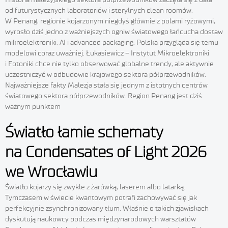
od futurystycznych laboratoriów i sterylnych clean roomów.
W Penang, regionie kojarzonym niegdyś głównie z polami ryżowymi,
wyrosło dziś jedno z ważniejszych ogniw światowego łańcucha dostaw
mikroelektroniki, AI i advanced packaging. Polska przygląda się temu
modelowi coraz uważniej. Łukasiewicz – Instytut Mikroelektroniki
i Fotoniki chce nie tylko obserwować globalne trendy, ale aktywnie
uczestniczyć w odbudowie krajowego sektora półprzewodników.
Najważniejsze fakty Malezja stała się jednym z istotnych centrów
światowego sektora półprzewodników. Region Penang jest dziś
ważnym punktem
Światło łamie schematy
na Condensates of Light 2026
we Wrocławiu
Światło kojarzy się zwykle z żarówką, laserem albo latarką.
Tymczasem w świecie kwantowym potrafi zachowywać się jak
perfekcyjnie zsynchronizowany tłum. Właśnie o takich zjawiskach
dyskutują naukowcy podczas międzynarodowych warsztatów