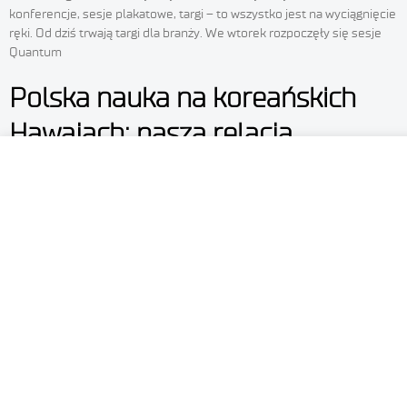
konferencje, sesje plakatowe, targi – to wszystko jest na wyciągnięcie
ręki. Od dziś trwają targi dla branży. We wtorek rozpoczęły się sesje
Quantum
Polska nauka na koreańskich
Hawajach: nasza relacja
z ICAE’2025
ICAE’2025, jedna z najważniejszych konferencji dotyczących
technologii półprzewodnikowych w Azji, ponownie zgromadziła
rekordową liczbę uczestników na malowniczej wyspie Jeju.
W wydarzeniu wziął udział dr inż. Tymoteusz Ciuk, lider Grupy
Badawczej Technologie SiC w Łukasiewicz – IMiF, promując polskie
technologie grafenowe i rozwijając relacje z kluczowymi partnerami
z Korei Południowej. Czym jest konferencja ICAE i dlaczego odbywa
się na Jeju? ICAE organizowana jest od 2011 roku w cyklu dwuletnim.
Tradycyjnie odbywa się na wyspie Jeju, określanej mianem
„koreańskich Hawajów” ze względu na swoje wyjątkowe krajobrazy.
Tegoroczna edycja była