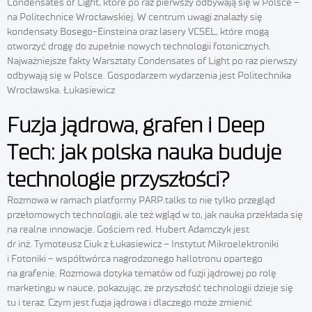
Condensates of Light, które po raz pierwszy odbywają się w Polsce –
na Politechnice Wrocławskiej. W centrum uwagi znalazły się
kondensaty Bosego-Einsteina oraz lasery VCSEL, które mogą
otworzyć drogę do zupełnie nowych technologii fotonicznych.
Najważniejsze fakty Warsztaty Condensates of Light po raz pierwszy
odbywają się w Polsce. Gospodarzem wydarzenia jest Politechnika
Wrocławska. Łukasiewicz
Fuzja jądrowa, grafen i Deep
Tech: jak polska nauka buduje
technologie przyszłości?
Rozmowa w ramach platformy PARP.talks to nie tylko przegląd
przełomowych technologii, ale też wgląd w to, jak nauka przekłada się
na realne innowacje. Gościem red. Hubert Adamczyk jest
dr inż. Tymoteusz Ciuk z Łukasiewicz – Instytut Mikroelektroniki
i Fotoniki – współtwórca nagrodzonego hallotronu opartego
na grafenie. Rozmowa dotyka tematów od fuzji jądrowej po rolę
marketingu w nauce, pokazując, że przyszłość technologii dzieje się
tu i teraz. Czym jest fuzja jądrowa i dlaczego może zmienić