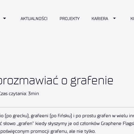
n
Toggle Dropdown
Toggle D
AKTUALNOŚCI
PROJEKTY
KARIERA
K
orozmawiać o grafenie
Czas czytania: 3min
io (po grecku), grafeeni (po fińsku) i po prostu grafen w wielu 
słowo „grafen” kiedy słyszymy je od członków Graphene Flagship
 poświęconym promocji grafenu, ale nie tylko.