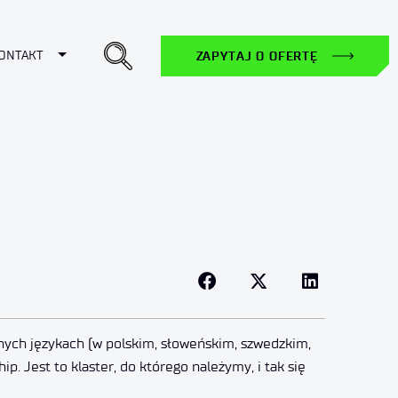
ropdown
Toggle Dropdown
ONTAKT
ZAPYTAJ O OFERTĘ
innych językach (w polskim, słoweńskim, szwedzkim,
. Jest to klaster, do którego należymy, i tak się