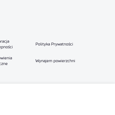
racja
Polityka Prywatności
ępności
wienia
Wynajem powierzchni
czne
X
YouTube