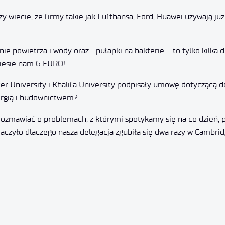
zy wiecie, że firmy takie jak Lufthansa, Ford, Huawei używają j
anie powietrza i wody oraz… pułapki na bakterie – to tylko kilk
niesie nam 6 EURO!
er University i Khalifa University podpisały umowę dotyczącą d
rgią i budownictwem?
rozmawiać o problemach, z którymi spotykamy się na co dzień, pr
zyło dlaczego nasza delegacja zgubiła się dwa razy w Cambrid