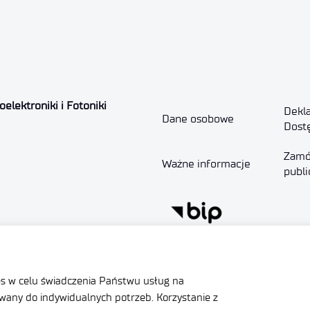
elektroniki i Fotoniki
Dekla
Dane osobowe
Dost
Zamó
Ważne informacje
publi
ział Gospodarczy
Facebook
es w celu świadczenia Państwu usług na
LinkedIn
any do indywidualnych potrzeb. Korzystanie z