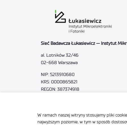
Sieć Badawcza Łukasiewicz — Instytut Mikro
al. Lotników 32/46
02-668 Warszawa
NIP: 5213910680
KRS: 0000865821
REGON: 387374918
Sąd Rejonowy dla m.st. Warszawy, XIII Wyd
Nr rejestrowy BDO: 000505091
W ramach naszej witryny stosujemy pliki cooki
+48 22 54 87 816
najwyższym poziomie, w tym w sposób dostosow