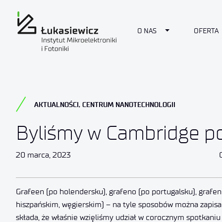
Toggle Dropdow
O NAS
OFERTA
AKTUALNOŚCI
,
CENTRUM NANOTECHNOLOGII
Byliśmy w Cambridge p
20 marca, 2023
Grafeen (po holendersku), grafeno (po portugalsku), grafen
hiszpańskim, węgierskim) – na tyle sposobów można zapisać 
składa, że właśnie wzięliśmy udział w corocznym spotkaniu