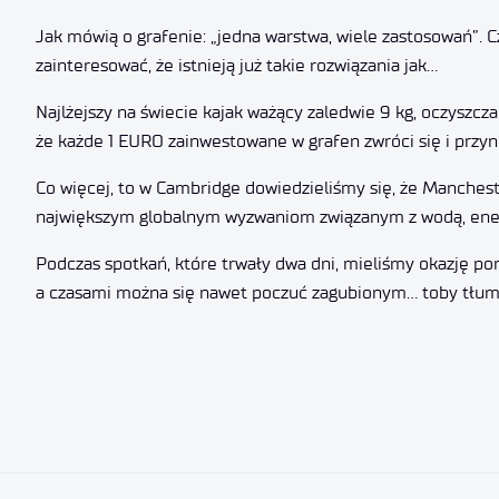
Jak mówią o grafenie: „jedna warstwa, wiele zastosowań”. C
zainteresować, że istnieją już takie rozwiązania jak…
Najlżejszy na świecie kajak ważący zaledwie 9 kg, oczyszcz
że każde 1 EURO zainwestowane w grafen zwróci się i przy
Co więcej, to w Cambridge dowiedzieliśmy się, że Manchest
największym globalnym wyzwaniom związanym z wodą, ene
Podczas spotkań, które trwały dwa dni, mieliśmy okazję po
a czasami można się nawet poczuć zagubionym… toby tłumac