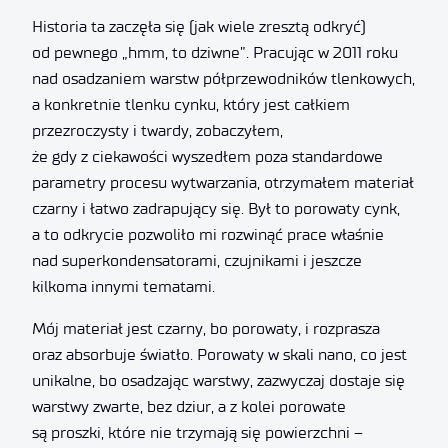
Historia ta zaczęła się (jak wiele zresztą odkryć)
od pewnego „hmm, to dziwne”. Pracując w 2011 roku
nad osadzaniem warstw półprzewodników tlenkowych,
a konkretnie tlenku cynku, który jest całkiem
przezroczysty i twardy, zobaczyłem,
że gdy z ciekawości wyszedłem poza standardowe
parametry procesu wytwarzania, otrzymałem materiał
czarny i łatwo zadrapujący się. Był to porowaty cynk,
a to odkrycie pozwoliło mi rozwinąć prace właśnie
nad superkondensatorami, czujnikami i jeszcze
kilkoma innymi tematami.
Mój materiał jest czarny, bo porowaty, i rozprasza
oraz absorbuje światło. Porowaty w skali nano, co jest
unikalne, bo osadzając warstwy, zazwyczaj dostaje się
warstwy zwarte, bez dziur, a z kolei porowate
są proszki, które nie trzymają się powierzchni –