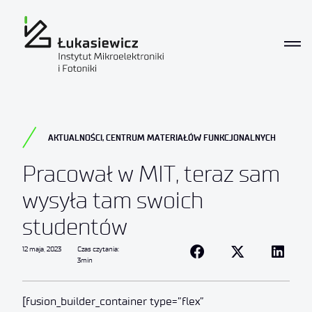
AKTUALNOŚCI
,
CENTRUM MATERIAŁÓW FUNKCJONALNYCH
Pracował w MIT, teraz sam
wysyła tam swoich
studentów
12 maja, 2023
Czas czytania:
3min
[fusion_builder_container type=”flex”