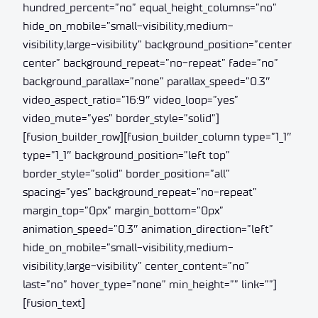
hundred_percent=”no” equal_height_columns=”no”
hide_on_mobile=”small-visibility,medium-
visibility,large-visibility” background_position=”center
center” background_repeat=”no-repeat” fade=”no”
background_parallax=”none” parallax_speed=”0.3″
video_aspect_ratio=”16:9″ video_loop=”yes”
video_mute=”yes” border_style=”solid”]
[fusion_builder_row][fusion_builder_column type=”1_1″
type=”1_1″ background_position=”left top”
border_style=”solid” border_position=”all”
spacing=”yes” background_repeat=”no-repeat”
margin_top=”0px” margin_bottom=”0px”
animation_speed=”0.3″ animation_direction=”left”
hide_on_mobile=”small-visibility,medium-
visibility,large-visibility” center_content=”no”
last=”no” hover_type=”none” min_height=”” link=””]
[fusion_text]