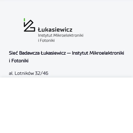
Sieć Badawcza Łukasiewicz — Instytut Mikroelektroniki
i Fotoniki
al. Lotników 32/46
02-668 Warszawa
NIP: 5213910680
KRS: 0000865821
REGON: 387374918
Sąd Rejonowy dla m.st. Warszawy, XIII Wydział
Gospodarczy