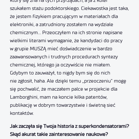
który się zna na tych przyrządach, a ja z kolei
szukałem stażu podoktorskiego. Ciekawostka jest taka,
że jestem fizykiem pracującym w materiałach dla
elektroniki, a zatrudniony zostałem na wydziale
chemicznym… Przeoczyłem na ich stronie napisane
wielkimi literami wymaganie, że kandydaci do pracy
w grupie MUSZĄ mieć doświadczenie w bardzo
zaawansowanych i trudnych procedurach syntezy
chemicznej, którego ja oczywiście nie miałem.
Gdybym to zauważył, to nigdy bym się do nich
nie zgłosił, haha. Ale dzięki temu „przeoczeniu” mogę
się pochwalić, że maczałem palce w projekcie dla
Lamborghini, mam na koncie kilka patentów,
publikację w dobrym towarzystwie i świetną sieć
kontaktów.
Jak zaczęła się Twoja historia z superkondensatorami?
Skąd akurat takie zainteresowanie naukowe?