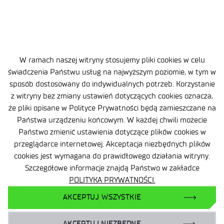
Nr rejestrowy BDO: 000505091
+48 22 54 87 816
sekretariat@imif.lukasiewicz.gov.pl
W ramach naszej witryny stosujemy pliki cookies w celu
Dane osobowe
świadczenia Państwu usług na najwyższym poziomie, w tym w
sposób dostosowany do indywidualnych potrzeb. Korzystanie
Deklaracja Dostępności
z witryny bez zmiany ustawień dotyczących cookies oznacza,
że pliki opisane w Polityce Prywatności będą zamieszczane na
Polityka Prywatności
Państwa urządzeniu końcowym. W każdej chwili możecie
Ważne informacje
Państwo zmienić ustawienia dotyczące plików cookies w
przeglądarce internetowej. Akceptacja niezbędnych plików
Zamówienia publiczne
cookies jest wymagana do prawidłowego działania witryny.
Szczegółowe informacje znajdą Państwo w zakładce
Wynajem powierzchni
POLITYKA PRYWATNOŚCI.
AKCEPTUJ WSZYSTKIE
AKCEPTUJ NIEZBĘDNE