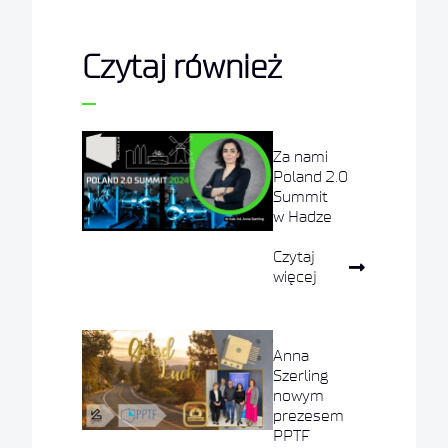
Czytaj również
Za nami
Poland 2.0
Summit
w Hadze
Czytaj
więcej
Anna
Szerling
nowym
prezesem
PPTF