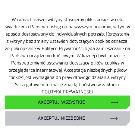
+48 22 54 87 816
W ramach naszej witryny stosujemy pliki cookies w celu
sekretariat@imif.lukasiewicz.gov.pl
świadczenia Państwu usług na najwyższym poziomie, w tym w
sposób dostosowany do indywidualnych potrzeb. Korzystanie
Dane osobowe
z witryny bez zmiany ustawień dotyczących cookies oznacza,
że pliki opisane w Polityce Prywatności będą zamieszczane na
Deklaracja Dostępności
Państwa urządzeniu końcowym. W każdej chwili możecie
Polityka Prywatności
Państwo zmienić ustawienia dotyczące plików cookies w
przeglądarce internetowej. Akceptacja niezbędnych plików
Ważne informacje
cookies jest wymagana do prawidłowego działania witryny.
Szczegółowe informacje znajdą Państwo w zakładce
Zamówienia publiczne
POLITYKA PRYWATNOŚCI.
Wynajem powierzchni
AKCEPTUJ WSZYSTKIE
AKCEPTUJ NIEZBĘDNE