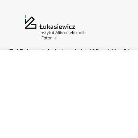
Sieć Badawcza Łukasiewicz — Instytut Mikroelektroniki
i Fotoniki
al. Lotników 32/46
02-668 Warszawa
NIP: 5213910680
KRS: 0000865821
REGON: 387374918
Sąd Rejonowy dla m.st. Warszawy, XIII Wydział
Gospodarczy
Nr rejestrowy BDO: 000505091