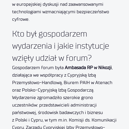
w europejskiej dyskusji nad zaawansowanymi
technologiami wzmacniającymi bezpieczeństwo
cyfrowe.
Kto był gospodarzem
wydarzenia i jakie instytucje
wzięły udział w forum?
Gospodarzem forum była
Ambasada RP w Nikozji
,
działająca we współpracy z Cypryjską Izbą
Przemysłowo-Handlową, Biurem PAIH w Atenach
oraz Polsko-Cypryjską Izbą Gospodarczą.
Wydarzenie zgromadziło szerokie grono
uczestników: przedstawicieli administracji
państwowej, środowisk badawczych i biznesu
z Polski i Cypru, w tym m.in. Komisji ds. Komunikacji
Cypru, Zarządu Cypryjskiej Izby Przemysłowo-