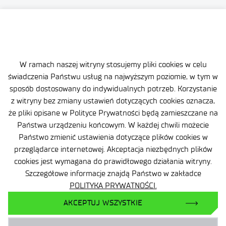
Polityka Prywatności
Ważne informacje
Zamówienia publiczne
W ramach naszej witryny stosujemy pliki cookies w celu
świadczenia Państwu usług na najwyższym poziomie, w tym w
Wynajem powierzchni
sposób dostosowany do indywidualnych potrzeb. Korzystanie
z witryny bez zmiany ustawień dotyczących cookies oznacza,
że pliki opisane w Polityce Prywatności będą zamieszczane na
Państwa urządzeniu końcowym. W każdej chwili możecie
Państwo zmienić ustawienia dotyczące plików cookies w
przeglądarce internetowej. Akceptacja niezbędnych plików
Facebook
cookies jest wymagana do prawidłowego działania witryny.
X
Szczegółowe informacje znajdą Państwo w zakładce
LinkedIn
POLITYKA PRYWATNOŚCI.
YouTube
AKCEPTUJ WSZYSTKIE