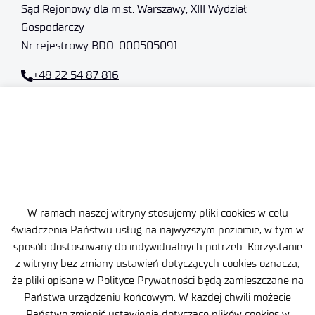
Sąd Rejonowy dla m.st. Warszawy, XIII Wydział
Gospodarczy
Nr rejestrowy BDO: 000505091
+48 22 54 87 816
sekretariat@imif.lukasiewicz.gov.pl
Dane osobowe
Deklaracja Dostępności
Polityka Prywatności
W ramach naszej witryny stosujemy pliki cookies w celu
Ważne informacje
świadczenia Państwu usług na najwyższym poziomie, w tym w
sposób dostosowany do indywidualnych potrzeb. Korzystanie
Zamówienia publiczne
z witryny bez zmiany ustawień dotyczących cookies oznacza,
że pliki opisane w Polityce Prywatności będą zamieszczane na
Wynajem powierzchni
Państwa urządzeniu końcowym. W każdej chwili możecie
Państwo zmienić ustawienia dotyczące plików cookies w