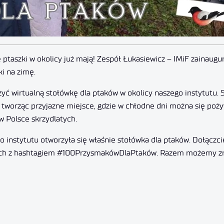
ptaszki w okolicy już mają! Zespół Łukasiewicz – IMiF zainaug
i na zimę.
yć wirtualną stołówkę dla ptaków w okolicy naszego instytutu.
 tworząc przyjazne miejsce, gdzie w chłodne dni można się poży
w Polsce skrzydlatych.
ego instytutu otworzyła się właśnie stołówka dla ptaków. Dołączc
wych z hashtagiem #100PrzysmakówDlaPtaków. Razem możemy zr