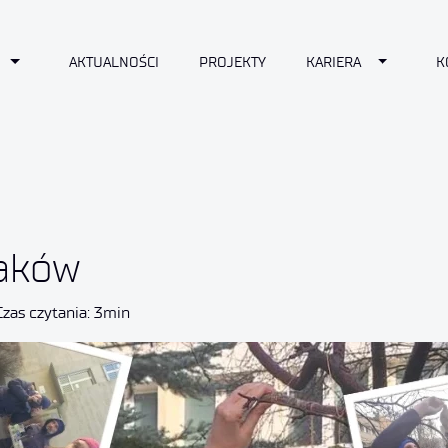
n
Toggle Dropdown
Toggle D
AKTUALNOŚCI
PROJEKTY
KARIERA
K
taków
Czas czytania: 3min