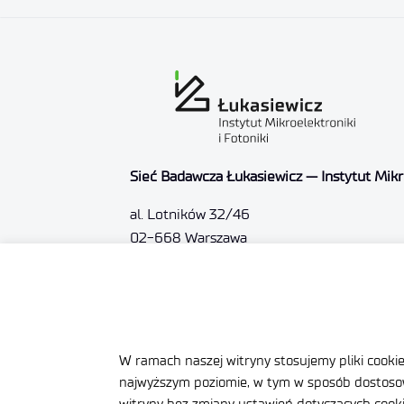
Sieć Badawcza Łukasiewicz — Instytut Mikro
al. Lotników 32/46
02-668 Warszawa
NIP: 5213910680
KRS: 0000865821
REGON: 387374918
Sąd Rejonowy dla m.st. Warszawy, XIII Wyd
W ramach naszej witryny stosujemy pliki cooki
najwyższym poziomie, w tym w sposób dostosow
Nr rejestrowy BDO: 000505091