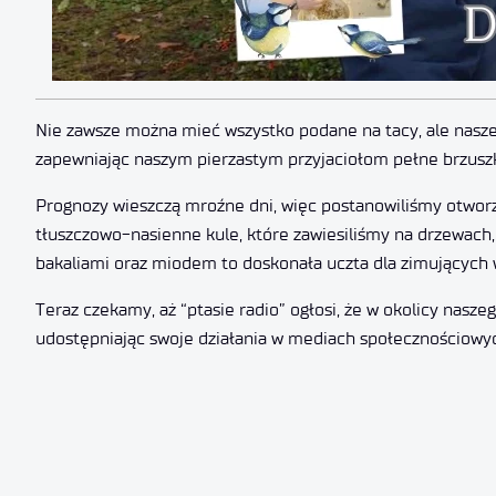
Nie zawsze można mieć wszystko podane na tacy, ale nasze 
zapewniając naszym pierzastym przyjaciołom pełne brzuszk
Prognozy wieszczą mroźne dni, więc postanowiliśmy otworz
tłuszczowo-nasienne kule, które zawiesiliśmy na drzewach,
bakaliami oraz miodem to doskonała uczta dla zimujących 
Teraz czekamy, aż “ptasie radio” ogłosi, że w okolicy nasz
udostępniając swoje działania w mediach społecznościo