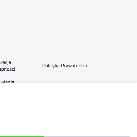
racja
Polityka Prywatności
ępności
wienia
Wynajem powierzchni
czne
X