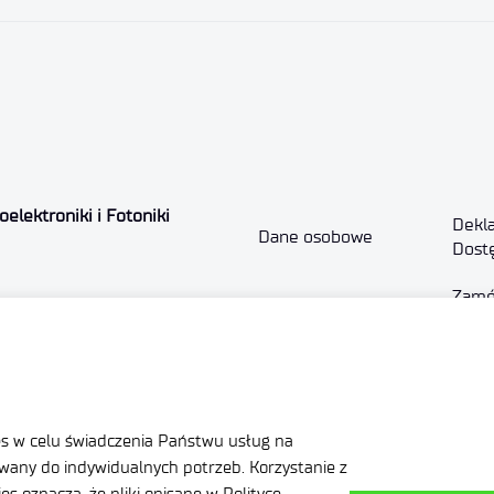
elektroniki i Fotoniki
Dekla
Dane osobowe
Dost
Zamó
Ważne informacje
publi
ział Gospodarczy
es w celu świadczenia Państwu usług na
any do indywidualnych potrzeb. Korzystanie z
Facebook