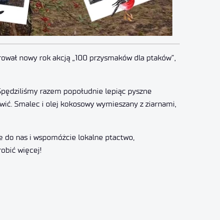
urował nowy rok akcją „100 przysmaków dla ptaków”,
 Spędziliśmy razem popołudnie lepiąc pyszne
wić. Smalec i olej kokosowy wymieszany z ziarnami,
ie do nas i wspomóżcie lokalne ptactwo,
obić więcej!