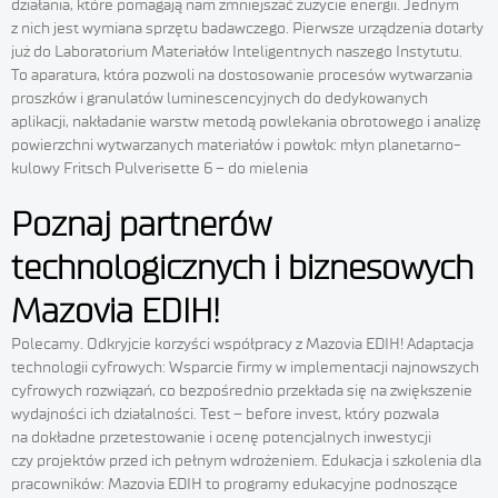
działania, które pomagają nam zmniejszać zużycie energii. Jednym
z nich jest wymiana sprzętu badawczego. Pierwsze urządzenia dotarły
już do Laboratorium Materiałów Inteligentnych naszego Instytutu.
To aparatura, która pozwoli na dostosowanie procesów wytwarzania
proszków i granulatów luminescencyjnych do dedykowanych
aplikacji, nakładanie warstw metodą powlekania obrotowego i analizę
powierzchni wytwarzanych materiałów i powłok: młyn planetarno-
kulowy Fritsch Pulverisette 6 – do mielenia
Poznaj partnerów
technologicznych i biznesowych
Mazovia EDIH!
Polecamy. Odkryjcie korzyści współpracy z Mazovia EDIH! Adaptacja
technologii cyfrowych: Wsparcie firmy w implementacji najnowszych
cyfrowych rozwiązań, co bezpośrednio przekłada się na zwiększenie
wydajności ich działalności. Test – before invest, który pozwala
na dokładne przetestowanie i ocenę potencjalnych inwestycji
czy projektów przed ich pełnym wdrożeniem. Edukacja i szkolenia dla
pracowników: Mazovia EDIH to programy edukacyjne podnoszące