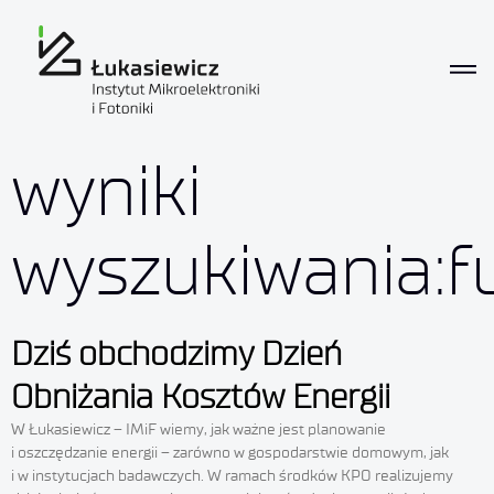
wyniki
wyszukiwania:
Dziś obchodzimy Dzień
Obniżania Kosztów Energii
W Łukasiewicz – IMiF wiemy, jak ważne jest planowanie
i oszczędzanie energii – zarówno w gospodarstwie domowym, jak
i w instytucjach badawczych. W ramach środków KPO realizujemy