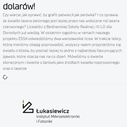
dolarów!
Czy wiecie, jak sprawić, by grafit zaświecił jak żarówka? I co sprawia,
że światło lasera zielonego jest lepiej przez nas widoczne niż lasera
czerwonego? Licealiści z Bednarskiej Szkoły Realnej i III LO dla
Dorosłych już wiedzą. W ostatnim tygodniu w ramach naszego
projektu ESSA odwiedziliśmy dwa warszawskie licea. W trakcie lekcji,
którą mieliśmy okazję poprowadzić, wszyscy razem przyjrzeliśmy się
światłu z bliska, by poznać lepiej to jedno z najbardziej fascynujących
zjawisk, które otacza nas na co dzień. Mówiliśmy o świetle
słonecznym i świetle z żarówki jako źródłach światła rozproszonego
oraz o laserze