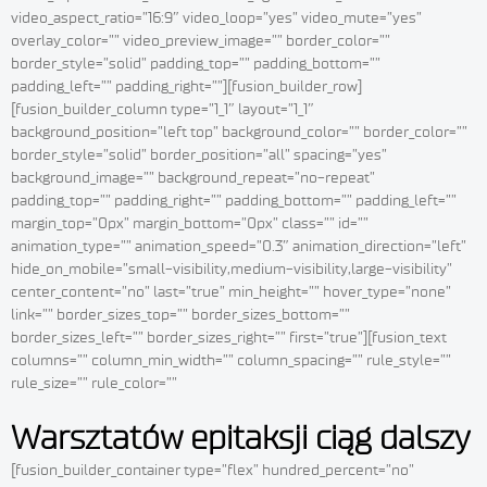
video_aspect_ratio=”16:9″ video_loop=”yes” video_mute=”yes”
overlay_color=”” video_preview_image=”” border_color=””
border_style=”solid” padding_top=”” padding_bottom=””
padding_left=”” padding_right=””][fusion_builder_row]
[fusion_builder_column type=”1_1″ layout=”1_1″
background_position=”left top” background_color=”” border_color=””
border_style=”solid” border_position=”all” spacing=”yes”
background_image=”” background_repeat=”no-repeat”
padding_top=”” padding_right=”” padding_bottom=”” padding_left=””
margin_top=”0px” margin_bottom=”0px” class=”” id=””
animation_type=”” animation_speed=”0.3″ animation_direction=”left”
hide_on_mobile=”small-visibility,medium-visibility,large-visibility”
center_content=”no” last=”true” min_height=”” hover_type=”none”
link=”” border_sizes_top=”” border_sizes_bottom=””
border_sizes_left=”” border_sizes_right=”” first=”true”][fusion_text
columns=”” column_min_width=”” column_spacing=”” rule_style=””
rule_size=”” rule_color=””
Warsztatów epitaksji ciąg dalszy
[fusion_builder_container type=”flex” hundred_percent=”no”