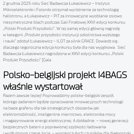
2 grudnia 2025 roku Sieć Badawcza Łukasiewicz – Instytut
Mikroelektroniki i Fotoniki otrzymał wyróżnienie za technologię
hallotronu, a Łukasiewicz – PIT za innowacyjne wyoblanie osiowo
niesymetryczne blach podczas Gali Finałowej XXVI edycji konkursu
„Polski Produkt Przyszłości”. W tej samej edycji główną nagrodę
w kategorii „Produkt przyszłości instytucji szkolnictwa wyższego
i nauki” zdobył Łukasiewicz – ILOT za silnik GRACE. Dowiedz się,
dlaczego tegoroczna edycja konkursu była dla nas wyjątkowa. Sieć
Badawcza Łukasiewicz nagrodzona w XXVI edycji konkursu „Polski
Produkt Przyszłości” (Gala
Polsko-belgijski projekt I4BAGS
właśnie wystartował
Razem zawsze lepiej! Poprowadzimy polsko-belgijski zespół,
którego zadaniem będzie opracowanie innowacyjnych technologii
na bazie grafenu dla tak strategicznych obszarów jak:
elektromobilność, inteligentne miernictwo, elektronika mocy
i magazynowanie energii elektrycznej. A dokładnie: – nowej generacji
bezpiecznych baterii o poprawionej szybkości ładowania
i wydłużonym czasie życia, – wysokoczułych czujników dla diagnostyki