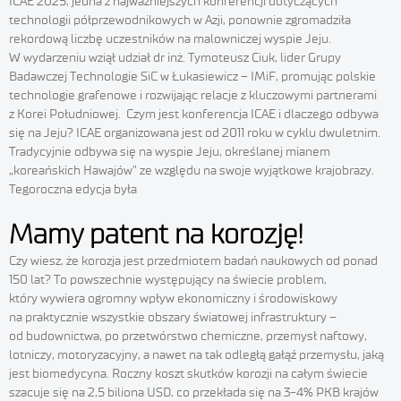
ICAE’2025, jedna z najważniejszych konferencji dotyczących
technologii półprzewodnikowych w Azji, ponownie zgromadziła
rekordową liczbę uczestników na malowniczej wyspie Jeju.
W wydarzeniu wziął udział dr inż. Tymoteusz Ciuk, lider Grupy
Badawczej Technologie SiC w Łukasiewicz – IMiF, promując polskie
technologie grafenowe i rozwijając relacje z kluczowymi partnerami
z Korei Południowej. Czym jest konferencja ICAE i dlaczego odbywa
się na Jeju? ICAE organizowana jest od 2011 roku w cyklu dwuletnim.
Tradycyjnie odbywa się na wyspie Jeju, określanej mianem
„koreańskich Hawajów” ze względu na swoje wyjątkowe krajobrazy.
Tegoroczna edycja była
Mamy patent na korozję!
Czy wiesz, że korozja jest przedmiotem badań naukowych od ponad
150 lat? To powszechnie występujący na świecie problem,
który wywiera ogromny wpływ ekonomiczny i środowiskowy
na praktycznie wszystkie obszary światowej infrastruktury –
od budownictwa, po przetwórstwo chemiczne, przemysł naftowy,
lotniczy, motoryzacyjny, a nawet na tak odległą gałąź przemysłu, jaką
jest biomedycyna. Roczny koszt skutków korozji na całym świecie
szacuje się na 2,5 biliona USD, co przekłada się na 3-4% PKB krajów