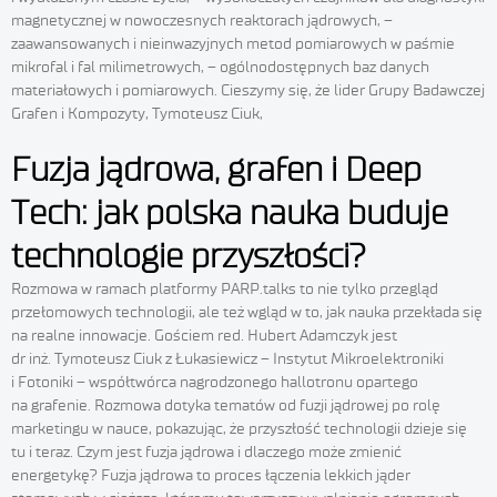
magnetycznej w nowoczesnych reaktorach jądrowych, –
zaawansowanych i nieinwazyjnych metod pomiarowych w paśmie
mikrofal i fal milimetrowych, – ogólnodostępnych baz danych
materiałowych i pomiarowych. Cieszymy się, że lider Grupy Badawczej
Grafen i Kompozyty, Tymoteusz Ciuk,
Fuzja jądrowa, grafen i Deep
Tech: jak polska nauka buduje
technologie przyszłości?
Rozmowa w ramach platformy PARP.talks to nie tylko przegląd
przełomowych technologii, ale też wgląd w to, jak nauka przekłada się
na realne innowacje. Gościem red. Hubert Adamczyk jest
dr inż. Tymoteusz Ciuk z Łukasiewicz – Instytut Mikroelektroniki
i Fotoniki – współtwórca nagrodzonego hallotronu opartego
na grafenie. Rozmowa dotyka tematów od fuzji jądrowej po rolę
marketingu w nauce, pokazując, że przyszłość technologii dzieje się
tu i teraz. Czym jest fuzja jądrowa i dlaczego może zmienić
energetykę? Fuzja jądrowa to proces łączenia lekkich jąder