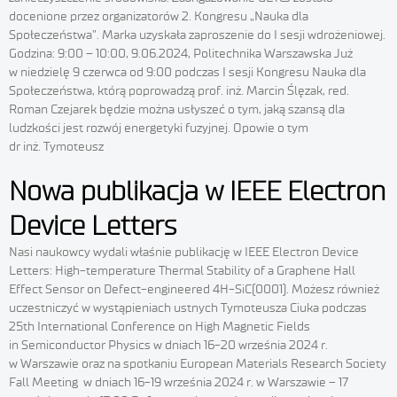
docenione przez organizatorów 2. Kongresu „Nauka dla
Społeczeństwa”. Marka uzyskała zaproszenie do I sesji wdrożeniowej.
Godzina: 9:00 – 10:00, 9.06.2024, Politechnika Warszawska Już
w niedzielę 9 czerwca od 9:00 podczas I sesji Kongresu Nauka dla
Społeczeństwa, którą poprowadzą prof. inż. Marcin Ślęzak, red.
Roman Czejarek będzie można usłyszeć o tym, jaką szansą dla
ludzkości jest rozwój energetyki fuzyjnej. Opowie o tym
dr inż. Tymoteusz
Nowa publikacja w IEEE Electron
Device Letters
Nasi naukowcy wydali właśnie publikację w IEEE Electron Device
Letters: High-temperature Thermal Stability of a Graphene Hall
Effect Sensor on Defect-engineered 4H-SiC(0001). Możesz również
uczestniczyć w wystąpieniach ustnych Tymoteusza Ciuka podczas
25th International Conference on High Magnetic Fields
in Semiconductor Physics w dniach 16-20 września 2024 r.
w Warszawie oraz na spotkaniu European Materials Research Society
Fall Meeting w dniach 16-19 września 2024 r. w Warszawie – 17