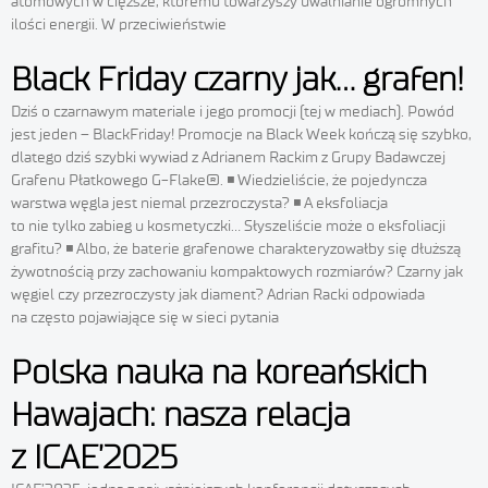
atomowych w cięższe, któremu towarzyszy uwalnianie ogromnych
ilości energii. W przeciwieństwie
Black Friday czarny jak… grafen!
Dziś o czarnawym materiale i jego promocji (tej w mediach). Powód
jest jeden – BlackFriday! Promocje na Black Week kończą się szybko,
dlatego dziś szybki wywiad z Adrianem Rackim z Grupy Badawczej
Grafenu Płatkowego G-Flake®. ◾ Wiedzieliście, że pojedyncza
warstwa węgla jest niemal przezroczysta? ◾ A eksfoliacja
to nie tylko zabieg u kosmetyczki… Słyszeliście może o eksfoliacji
grafitu? ◾ Albo, że baterie grafenowe charakteryzowałby się dłuższą
żywotnością przy zachowaniu kompaktowych rozmiarów? Czarny jak
węgiel czy przezroczysty jak diament? Adrian Racki odpowiada
na często pojawiające się w sieci pytania
Polska nauka na koreańskich
Hawajach: nasza relacja
z ICAE’2025