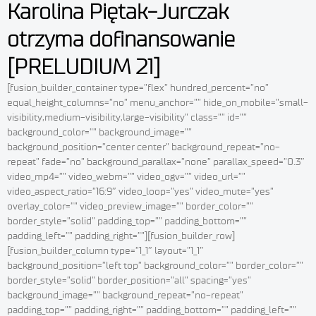
Karolina Piętak-Jurczak
otrzyma dofinansowanie
[PRELUDIUM 21]
[fusion_builder_container type=”flex” hundred_percent=”no”
equal_height_columns=”no” menu_anchor=”” hide_on_mobile=”small-
visibility,medium-visibility,large-visibility” class=”” id=””
background_color=”” background_image=””
background_position=”center center” background_repeat=”no-
repeat” fade=”no” background_parallax=”none” parallax_speed=”0.3″
video_mp4=”” video_webm=”” video_ogv=”” video_url=””
video_aspect_ratio=”16:9″ video_loop=”yes” video_mute=”yes”
overlay_color=”” video_preview_image=”” border_color=””
border_style=”solid” padding_top=”” padding_bottom=””
padding_left=”” padding_right=””][fusion_builder_row]
[fusion_builder_column type=”1_1″ layout=”1_1″
background_position=”left top” background_color=”” border_color=””
border_style=”solid” border_position=”all” spacing=”yes”
background_image=”” background_repeat=”no-repeat”
padding_top=”” padding_right=”” padding_bottom=”” padding_left=””