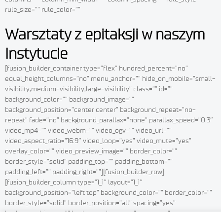
rule_size=”” rule_color=””
Warsztaty z epitaksji w naszym
Instytucie
[fusion_builder_container type=”flex” hundred_percent=”no”
equal_height_columns=”no” menu_anchor=”” hide_on_mobile=”small-
visibility,medium-visibility,large-visibility” class=”” id=””
background_color=”” background_image=””
background_position=”center center” background_repeat=”no-
repeat” fade=”no” background_parallax=”none” parallax_speed=”0.3″
video_mp4=”” video_webm=”” video_ogv=”” video_url=””
video_aspect_ratio=”16:9″ video_loop=”yes” video_mute=”yes”
overlay_color=”” video_preview_image=”” border_color=””
border_style=”solid” padding_top=”” padding_bottom=””
padding_left=”” padding_right=””][fusion_builder_row]
[fusion_builder_column type=”1_1″ layout=”1_1″
background_position=”left top” background_color=”” border_color=””
border_style=”solid” border_position=”all” spacing=”yes”
background_image=”” background_repeat=”no-repeat”