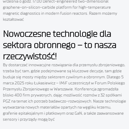
września o godz. 17.00 Defect-engineered two-dimensional
graphene-on-silicon-carbide platform for high-temperature
magnetic diagnostics in modern fusion reactors. Razem możemy
kształtować
Nowoczesne technologie dla
sektora obronnego – to nasza
rzeczywistość!
By dostarczać innowacyjne rozwiązania dla przemysłu zbrojeniowego,
trzeba być tam, gdzie podejmowane są kluczowe decyzje, tam gdzie
buduje się mosty między sektorem cywilnym a obronnym. Dlatego 5
marca 2025 roku Łukasiewicz – IMiF uczestniczył w Forum Polskiego
Przemysłu Zbrojeniowego w Warszawie. Konferencja zgromadziła
blisko 400 firm prywatnych, dając możliwość rozmów z 32 spółkami
PGZ na temat ich potrzeb badawczo-rozwojowych. Nasze technologie
wytwarzania nowych materiałów opartych na węgliku krzemu,
grafenie epitaksjalnym i płatkowym oraz GaN, a także zaawansowane
sensory i przyrządy mogą być