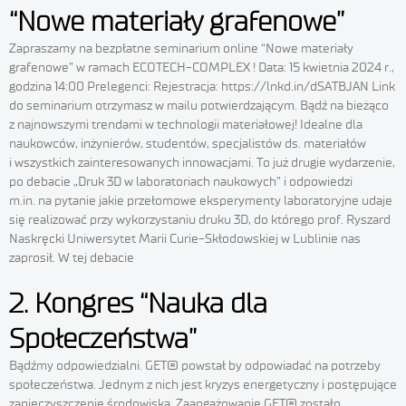
“Nowe materiały grafenowe”
Zapraszamy na bezpłatne seminarium online “Nowe materiały
grafenowe” w ramach ECOTECH-COMPLEX ! Data: 15 kwietnia 2024 r.,
godzina 14:00 Prelegenci: Rejestracja: https://lnkd.in/dSATBJAN Link
do seminarium otrzymasz w mailu potwierdzającym. Bądź na bieżąco
z najnowszymi trendami w technologii materiałowej! Idealne dla
naukowców, inżynierów, studentów, specjalistów ds. materiałów
i wszystkich zainteresowanych innowacjami. To już drugie wydarzenie,
po debacie „Druk 3D w laboratoriach naukowych” i odpowiedzi
m.in. na pytanie jakie przełomowe eksperymenty laboratoryjne udaje
się realizować przy wykorzystaniu druku 3D, do którego prof. Ryszard
Naskręcki Uniwersytet Marii Curie-Skłodowskiej w Lublinie nas
zaprosił. W tej debacie
2. Kongres “Nauka dla
Społeczeństwa”
Bądźmy odpowiedzialni. GET® powstał by odpowiadać na potrzeby
społeczeństwa. Jednym z nich jest kryzys energetyczny i postępujące
zanieczyszczenie środowiska. Zaangażowanie GET® zostało