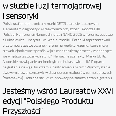
w służbie fuzji termojądrowej
i sensoryki
Polski grafen elektroniczny marki GET® staje się kluczowym
elementem diagnostyki w reaktorach przyszłości. Podczas XII
Polskiej Konferencji Nanotechnologii NANO’2026 w Toruniu, badacze
z Łukasiewicz – Instytutu Mikroelektroniki i Fotoniki zaprezentowali
przełomowe zastosowania grafenu na węgliku krzemu, które mogą
zrewolucjonizować sposób, w jaki monitorujemy procesy zachodzące
we wnętrzu „sztucznych słońc”. Najważniejsze fakty: Marka GET®:
Autorskie rozwiązanie technologiczne Łukasiewicz – IMiF oparte
na grafenie na węgliku krzemu. Zastosowanie w fuzji: Wykorzystanie
dwuwymiarowej sensoryki w diagnostyce reaktorów termojądrowych
(tokamaków). Ochrona struktur: Innowacyjne zabezpieczanie grafenu
Jesteśmy wśród Laureatów XXVI
edycji “Polskiego Produktu
Przyszłości”