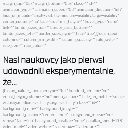
margin_top=”0px” margin_bottom=”0px” class=”” id=””
animation_type=”” animation_speed=”0.3″ animation_direction=”left”
hide_on_mobile=”small-visibility,medium-visibility,large-visibility”
center_content=”no” last=”true” min_height=”” hover_type=”none”
link=”” border_sizes_top=”” border_sizes_bottom=””
border_sizes_left=”” border_sizes_right=”” first=”true”][fusion_text
columns=”” column_min_width=”” column_spacing=”” rule_style=””
rule_size=”” rule_color=””
Nasi naukowcy jako pierwsi
udowodnili eksperymentalnie,
że…
[fusion_builder_container type=”flex” hundred_percent=”no”
equal_height_columns=”no” menu_anchor=”” hide_on_mobile=”small-
visibility,medium-visibility,large-visibility” class=”” id=””
background_color=”” background_image=””
background_position=”center center” background_repeat=”no-
repeat” fade=”no” background_parallax=”none” parallax_speed=”0.3″
video_mp4=”” video_webm=”” video_ogv=”” video_url=””