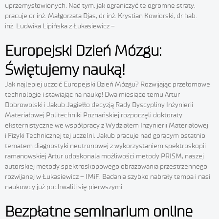
uprzemysłowionych. Nad tym, jak ograniczyć te ogromne straty,
pracuje dr inż. Małgorzata Djas, dr inż. Krystian Kowiorski, dr hab.
inż. Ludwika Lipińska z Łukasiewicz –
Europejski Dzień Mózgu:
Świętujemy nauką!
Jak najlepiej uczcić Europejski Dzień Mózgu? Rozwijając przełomowe
technologie i stawiając na naukę! Dwa miesiące temu Artur
Dobrowolski i Jakub Jagiełło decyzją Rady Dyscypliny Inżynierii
Materiałowej Politechniki Poznańskiej rozpoczęli doktoraty
eksternistyczne we współpracy z Wydziałem Inżynierii Materiałowej
i Fizyki Technicznej tej uczelni. Jakub pracuje nad gorącym ostatnio
tematem diagnostyki neutronowej z wykorzystaniem spektroskopii
ramanowskiej Artur udoskonala możliwości metody PRISM, naszej
autorskiej metody spektroskopowego obrazowania przestrzennego
rozwijanej w Łukasiewicz – IMiF. Badania szybko nabrały tempa i nasi
naukowcy już pochwalili się pierwszymi
Bezpłatne seminarium online