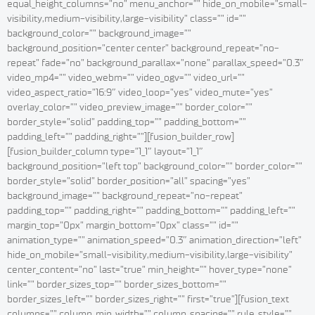
equal_height_columns=”no” menu_anchor=”” hide_on_mobile=”small-
visibility,medium-visibility,large-visibility” class=”” id=””
background_color=”” background_image=””
background_position=”center center” background_repeat=”no-
repeat” fade=”no” background_parallax=”none” parallax_speed=”0.3″
video_mp4=”” video_webm=”” video_ogv=”” video_url=””
video_aspect_ratio=”16:9″ video_loop=”yes” video_mute=”yes”
overlay_color=”” video_preview_image=”” border_color=””
border_style=”solid” padding_top=”” padding_bottom=””
padding_left=”” padding_right=””][fusion_builder_row]
[fusion_builder_column type=”1_1″ layout=”1_1″
background_position=”left top” background_color=”” border_color=””
border_style=”solid” border_position=”all” spacing=”yes”
background_image=”” background_repeat=”no-repeat”
padding_top=”” padding_right=”” padding_bottom=”” padding_left=””
margin_top=”0px” margin_bottom=”0px” class=”” id=””
animation_type=”” animation_speed=”0.3″ animation_direction=”left”
hide_on_mobile=”small-visibility,medium-visibility,large-visibility”
center_content=”no” last=”true” min_height=”” hover_type=”none”
link=”” border_sizes_top=”” border_sizes_bottom=””
border_sizes_left=”” border_sizes_right=”” first=”true”][fusion_text
columns=”” column_min_width=”” column_spacing=”” rule_style=””