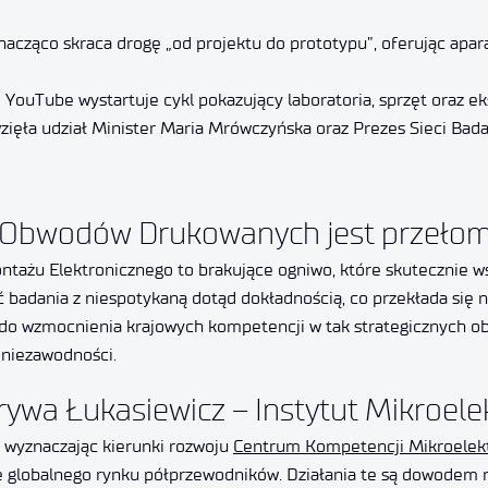
nacząco skraca drogę „od projektu do prototypu”, oferując apa
 YouTube wystartuje cykl pokazujący laboratoria, sprzęt oraz e
wzięła udział Minister Maria Mrówczyńska oraz Prezes Sieci Bad
 Obwodów Drukowanych jest przełome
żu Elektronicznego to brakujące ogniwo, które skutecznie ws
adania z niespotykaną dotąd dokładnością, co przekłada się n
 do wzmocnienia krajowych kompetencji w tak strategicznych obs
 niezawodności.
ywa Łukasiewicz – Instytut Mikroelekt
, wyznaczając kierunki rozwoju
Centrum Kompetencji Mikroelekt
pie globalnego rynku półprzewodników. Działania te są dowodem 