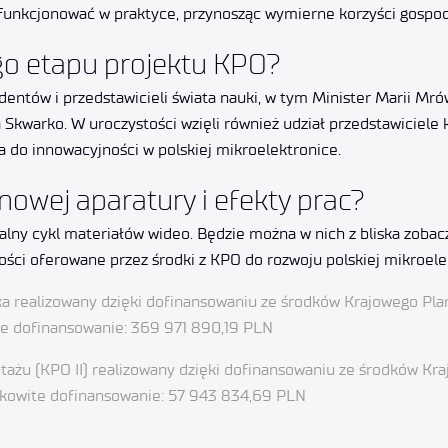
 funkcjonować w praktyce, przynosząc wymierne korzyści gospod
ego etapu projektu KPO?
ntów i przedstawicieli świata nauki, w tym Minister Marii Mró
Skwarko. W uroczystości wzięli również udział przedstawiciele
 do innowacyjności w polskiej mikroelektronice.
owej aparatury i efekty prac?
alny cykl materiałów wideo. Będzie można w nich z bliska zobac
wości oferowane przez środki z KPO do rozwoju polskiej mikroele
ka realizowany dzięki dofinansowaniu ze środków Krajowego Pl
te dofinansowanie: 369 971 890,19 PLN
ażu (KPO II) realizowany dzięki dofinansowaniu ze środków Kr
ałkowite dofinansowanie: 57 943 834,69 PLN