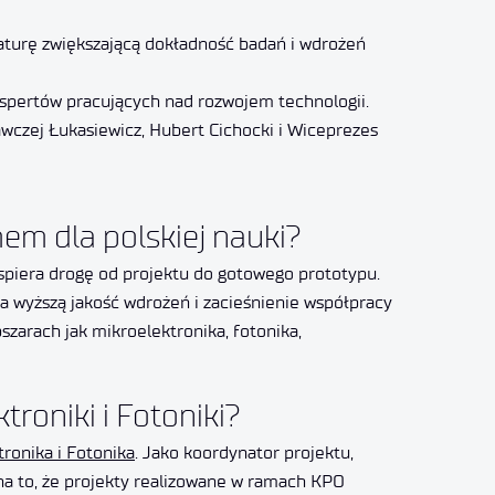
raturę zwiększającą dokładność badań i wdrożeń
kspertów pracujących nad rozwojem technologii.
awczej Łukasiewicz, Hubert Cichocki i Wiceprezes
m dla polskiej nauki?
piera drogę od projektu do gotowego prototypu.
a wyższą jakość wdrożeń i zacieśnienie współpracy
zarach jak mikroelektronika, fotonika,
roniki i Fotoniki?
ronika i Fotonika
. Jako koordynator projektu,
na to, że projekty realizowane w ramach KPO