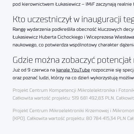
pod kierownictwem Łukasiewicz – IMiF zaczynają realnie
Kto uczestniczył w inauguracji t
Rangę wydarzenia podkreśliła obecność kluczowych decyde
Łukasiewicz Huberta Cichockiego i Wiceprezesa Wiesława 
naukowego, co potwierdza wspólnotowy charakter dążenia
Gdzie można zobaczyć potencjał n
Już od 9 czerwca na
kanale YouTube
rozpocznie się specj
oraz poznać ludzi, którzy na co dzień wykorzystują możli
Projekt Centrum Kompetencji Mikrolelektronika i Fotoni
Całkowita wartość projektu: 519 681 492,83 PLN. Całkowi
Projekt Centrum Mikroelektroniki Krzemowej i Mikromont
(KPO). Całkowita wartość projektu: 80 784 415,34 PLN C