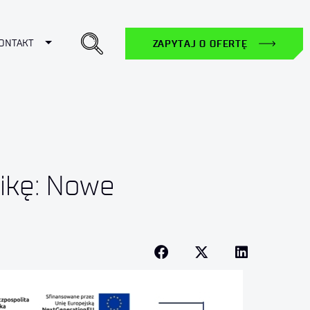
ropdown
Toggle Dropdown
ONTAKT
ZAPYTAJ O OFERTĘ
nikę: Nowe