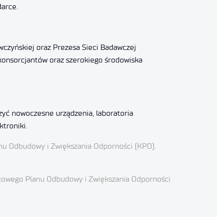
arce.
wczyńskiej oraz Prezesa Sieci Badawczej
 konsorcjantów oraz szerokiego środowiska
zyć nowoczesne urządzenia, laboratoria
ktroniki.
anu Odbudowy i Zwiększania Odporności (KPO).
ajowego Planu Odbudowy i Zwiększania Odporności