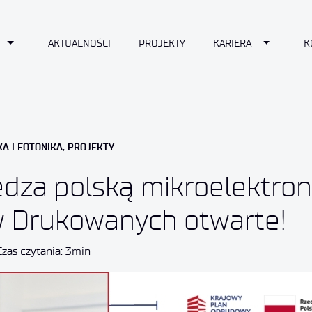
n
Toggle Dropdown
Toggle D
AKTUALNOŚCI
PROJEKTY
KARIERA
K
A I FOTONIKA
,
PROJEKTY
ędza polską mikroelektro
 Drukowanych otwarte!
Czas czytania: 3min