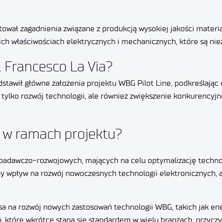
ował zagadnienia związane z produkcją wysokiej jakości materia
ch właściwościach elektrycznych i mechanicznych, które są ni
 Francesco La Via?
dstawił główne założenia projektu WBG Pilot Line, podkreślając 
 tylko rozwój technologii, ale również zwiększenie konkurencyj
ci w ramach projektu?
 badawczo-rozwojowych, mających na celu optymalizację techno
ny wpływ na rozwój nowoczesnych technologii elektronicznych, a
sa na rozwój nowych zastosowań technologii WBG, takich jak en
ń, które wkrótce staną się standardem w wielu branżach, przyc