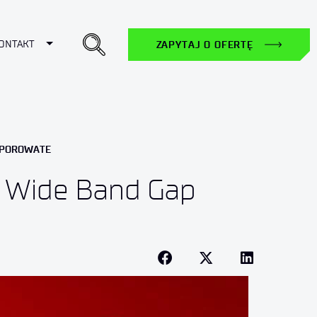
ropdown
Toggle Dropdown
ONTAKT
ZAPYTAJ O OFERTĘ
Y POROWATE
n Wide Band Gap