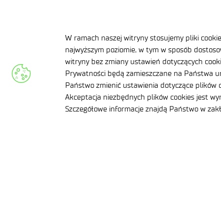
Sieć Badawcza Łukasiewicz — Instytut Mikro
al. Lotników 32/46
W ramach naszej witryny stosujemy pliki cooki
najwyższym poziomie, w tym w sposób dostosow
02-668 Warszawa
witryny bez zmiany ustawień dotyczących cookie
NIP: 5213910680
Prywatności będą zamieszczane na Państwa ur
KRS: 0000865821
Państwo zmienić ustawienia dotyczące plików c
REGON: 387374918
Akceptacja niezbędnych plików cookies jest w
Szczegółowe informacje znajdą Państwo w za
Sąd Rejonowy dla m.st. Warszawy, XIII Wyd
Nr rejestrowy BDO: 000505091
+48 22 54 87 816
sekretariat@imif.lukasiewicz.gov.pl