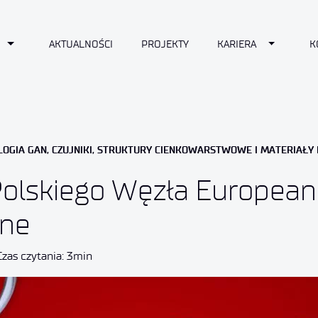
n
Toggle Dropdown
Toggle D
AKTUALNOŚCI
PROJEKTY
KARIERA
K
LOGIA GAN, CZUJNIKI, STRUKTURY CIENKOWARSTWOWE I MATERIAŁ
 Polskiego Węzła Europea
ine
Czas czytania: 3min