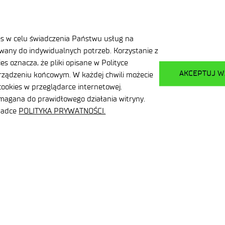
elektroniki i Fotoniki
Dekla
Dane osobowe
Dost
es w celu świadczenia Państwu usług na
any do indywidualnych potrzeb. Korzystanie z
Zamó
Ważne informacje
s oznacza, że pliki opisane w Polityce
publi
AKCEPTUJ W
ządzeniu końcowym. W każdej chwili możecie
ookies w przeglądarce internetowej.
ymagana do prawidłowego działania witryny.
kładce
POLITYKA PRYWATNOŚCI.
ział Gospodarczy
Facebook
LinkedIn