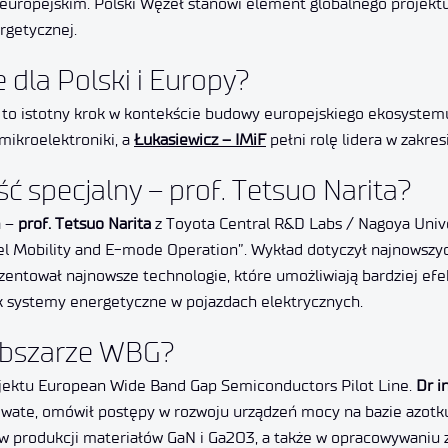
europejskim. Polski Węzeł stanowi element globalnego projektu
rgetycznej.
 dla Polski i Europy?
to istotny krok w kontekście budowy europejskiego ekosystemu 
mikroelektroniki, a
Łukasiewicz – IMiF
pełni rolę lidera w zakre
 specjalny – prof. Tetsuo Narita?
a –
prof. Tetsuo Narita
z Toyota Central R&D Labs / Nagoya Unive
l Mobility and E-mode Operation”. Wykład dotyczył najnowszyc
rezentował najnowsze technologie, które umożliwiają bardziej e
jak systemy energetyczne w pojazdach elektrycznych.
 obszarze WBG?
rojektu European Wide Band Gap Semiconductors Pilot Line.
Dr i
owate, omówił postępy w rozwoju urządzeń mocy na bazie azotku g
się w produkcji materiałów GaN i Ga2O3, a także w opracowywani