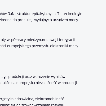
łów GaN i struktur epitaksjalnych. Te technologie
ezbędne do produkcji wydajnych urządzeń mocy.
rolę współpracy międzynarodowej i integracji
ności europejskiego przemysłu elektroniki mocy
logii produkcji oraz wdrożenie wyników
 także na europejską niezależność w produkcji
ergetyka odnawialna, elektromobilność
zyniając się do zrównoważonego rozwoju