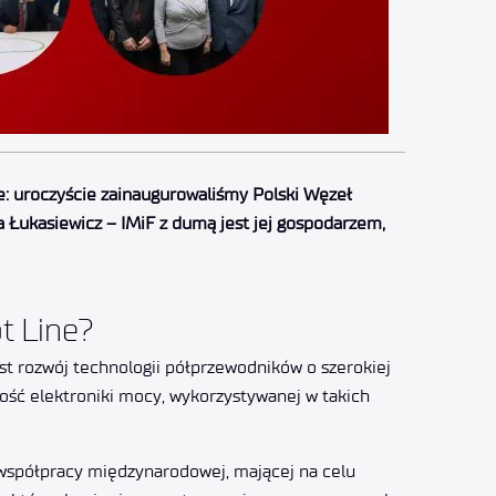
ie: uroczyście zainaugurowaliśmy Polski Węzeł
 Łukasiewicz – IMiF z dumą jest jej gospodarzem,
t Line?
est rozwój technologii półprzewodników o szerokiej
łość elektroniki mocy, wykorzystywanej w takich
współpracy międzynarodowej, mającej na celu