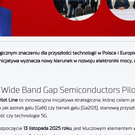
gicznym znaczeniu dla przyszłości technologii w Polsce i Europ
icjatywa wyznacza nowy kierunek w rozwoju elektroniki mocy, a
n Wide Band Gap Semiconductors Pilo
lot Line
to innowacyjna inicjatywa strategiczna, której celem j
jak azotek galu (GaN) czy tlenek galu (Ga2O3), stanowią przysz
ość czy technologie 5G.
rozpoczęcie
13 listopada 2025 roku
, jest kluczowym elementem 