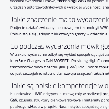
wspólne tworzenie i rozwój
technologii WBG
na poziomie 
urządzeń półprzewodnikowych o wysokiej wydajności ene
Jakie znaczenie ma to wydarzenie
Podjęcie działań związanych z rozwojem technologii WBG 
Polska staje się jednym z kluczowych graczy w dziedzinie 
Co podczas wydarzenia mówił gość
W trakcie wydarzenia odbył się wykład specjalnego gości
Interface Charges in GaN MOSFETs Providing High Channe
tranzystorów mocy z azotku galu (GaN). Prof. Narita zap
co jest szczególnie istotne dla rozwoju urządzeń takich 
Jakie są polskie kompetencje w
Łukasiewicz – IMiF odgrywa kluczową rolę w realizacji p
GaN
, czujniki, struktury cienkowarstwowe i materiały por
polskiego wkładu w projekt. Nasz instytut specjalizuje 