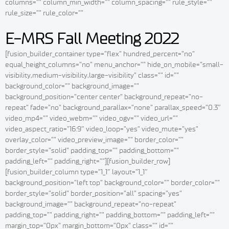
columns=”” column_min_width=”” column_spacing=”” rule_style=””
rule_size=”” rule_color=””
E-MRS Fall Meeting 2022
[fusion_builder_container type=”flex” hundred_percent=”no”
equal_height_columns=”no” menu_anchor=”” hide_on_mobile=”small-
visibility,medium-visibility,large-visibility” class=”” id=””
background_color=”” background_image=””
background_position=”center center” background_repeat=”no-
repeat” fade=”no” background_parallax=”none” parallax_speed=”0.3″
video_mp4=”” video_webm=”” video_ogv=”” video_url=””
video_aspect_ratio=”16:9″ video_loop=”yes” video_mute=”yes”
overlay_color=”” video_preview_image=”” border_color=””
border_style=”solid” padding_top=”” padding_bottom=””
padding_left=”” padding_right=””][fusion_builder_row]
[fusion_builder_column type=”1_1″ layout=”1_1″
background_position=”left top” background_color=”” border_color=””
border_style=”solid” border_position=”all” spacing=”yes”
background_image=”” background_repeat=”no-repeat”
padding_top=”” padding_right=”” padding_bottom=”” padding_left=””
margin_top=”0px” margin_bottom=”0px” class=”” id=””