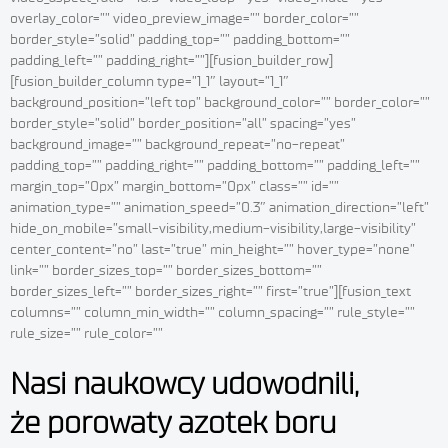
overlay_color=”” video_preview_image=”” border_color=””
border_style=”solid” padding_top=”” padding_bottom=””
padding_left=”” padding_right=””][fusion_builder_row]
[fusion_builder_column type=”1_1″ layout=”1_1″
background_position=”left top” background_color=”” border_color=””
border_style=”solid” border_position=”all” spacing=”yes”
background_image=”” background_repeat=”no-repeat”
padding_top=”” padding_right=”” padding_bottom=”” padding_left=””
margin_top=”0px” margin_bottom=”0px” class=”” id=””
animation_type=”” animation_speed=”0.3″ animation_direction=”left”
hide_on_mobile=”small-visibility,medium-visibility,large-visibility”
center_content=”no” last=”true” min_height=”” hover_type=”none”
link=”” border_sizes_top=”” border_sizes_bottom=””
border_sizes_left=”” border_sizes_right=”” first=”true”][fusion_text
columns=”” column_min_width=”” column_spacing=”” rule_style=””
rule_size=”” rule_color=””
Nasi naukowcy udowodnili,
że porowaty azotek boru