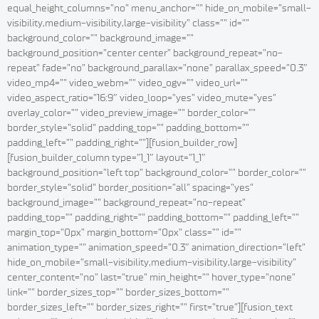
equal_height_columns=”no” menu_anchor=”” hide_on_mobile=”small-
visibility,medium-visibility,large-visibility” class=”” id=””
background_color=”” background_image=””
background_position=”center center” background_repeat=”no-
repeat” fade=”no” background_parallax=”none” parallax_speed=”0.3″
video_mp4=”” video_webm=”” video_ogv=”” video_url=””
video_aspect_ratio=”16:9″ video_loop=”yes” video_mute=”yes”
overlay_color=”” video_preview_image=”” border_color=””
border_style=”solid” padding_top=”” padding_bottom=””
padding_left=”” padding_right=””][fusion_builder_row]
[fusion_builder_column type=”1_1″ layout=”1_1″
background_position=”left top” background_color=”” border_color=””
border_style=”solid” border_position=”all” spacing=”yes”
background_image=”” background_repeat=”no-repeat”
padding_top=”” padding_right=”” padding_bottom=”” padding_left=””
margin_top=”0px” margin_bottom=”0px” class=”” id=””
animation_type=”” animation_speed=”0.3″ animation_direction=”left”
hide_on_mobile=”small-visibility,medium-visibility,large-visibility”
center_content=”no” last=”true” min_height=”” hover_type=”none”
link=”” border_sizes_top=”” border_sizes_bottom=””
border_sizes_left=”” border_sizes_right=”” first=”true”][fusion_text