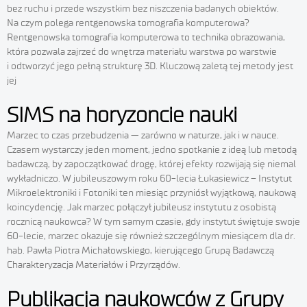
bez ruchu i przede wszystkim bez niszczenia badanych obiektów.
Na czym polega rentgenowska tomografia komputerowa?
Rentgenowska tomografia komputerowa to technika obrazowania,
która pozwala zajrzeć do wnętrza materiału warstwa po warstwie
i odtworzyć jego pełną strukturę 3D. Kluczową zaletą tej metody jest
jej
SIMS na horyzoncie nauki
Marzec to czas przebudzenia — zarówno w naturze, jak i w nauce.
Czasem wystarczy jeden moment, jedno spotkanie z ideą lub metodą
badawczą, by zapoczątkować drogę, której efekty rozwijają się niemal
wykładniczo. W jubileuszowym roku 60-lecia Łukasiewicz – Instytut
Mikroelektroniki i Fotoniki ten miesiąc przyniósł wyjątkową, naukową
koincydencję. Jak marzec połączył jubileusz instytutu z osobistą
rocznicą naukowca? W tym samym czasie, gdy instytut świętuje swoje
60-lecie, marzec okazuje się również szczególnym miesiącem dla dr.
hab. Pawła Piotra Michałowskiego, kierującego Grupą Badawczą
Charakteryzacja Materiałów i Przyrządów.
Publikacja naukowców z Grupy