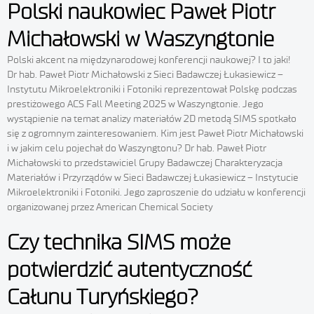
Polski naukowiec Paweł Piotr
Michałowski w Waszyngtonie
Polski akcent na międzynarodowej konferencji naukowej? I to jaki!
Dr hab. Paweł Piotr Michałowski z Sieci Badawczej Łukasiewicz –
Instytutu Mikroelektroniki i Fotoniki reprezentował Polskę podczas
prestiżowego ACS Fall Meeting 2025 w Waszyngtonie. Jego
wystąpienie na temat analizy materiałów 2D metodą SIMS spotkało
się z ogromnym zainteresowaniem. Kim jest Paweł Piotr Michałowski
i w jakim celu pojechał do Waszyngtonu? Dr hab. Paweł Piotr
Michałowski to przedstawiciel Grupy Badawczej Charakteryzacja
Materiałów i Przyrządów w Sieci Badawczej Łukasiewicz – Instytucie
Mikroelektroniki i Fotoniki. Jego zaproszenie do udziału w konferencji
organizowanej przez American Chemical Society
Czy technika SIMS może
potwierdzić autentyczność
Całunu Turyńskiego?