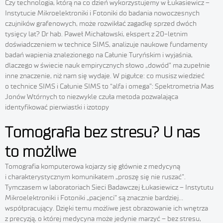
Czy technologia, którą na co dzień wykorzystujemy w Łukasiewicz –
Instytucie Mikroelektroniki i Fotoniki do badania nowoczesnych
czujników grafenowych, może rozwikłać zagadkę sprzed dwóch
tysięcy lat? Dr hab. Paweł Michałowski, ekspert z 20-letnim
doświadczeniem w technice SIMS, analizuje naukowe fundamenty
badań wapienia znalezionego na Całunie Turyńskim i wyjaśnia,
dlaczego w świecie nauk empirycznych słowo „dowód” ma zupełnie
inne znaczenie, niż nam się wydaje. W pigułce: co musisz wiedzieć
o technice SIMS i Całunie SIMS to “alfa i omega”: Spektrometria Mas
Jonów Wtórnych to niezwykle czuła metoda pozwalająca
identyfikować pierwiastki i izotopy
Tomografia bez stresu? U nas
to możliwe
Tomografia komputerowa kojarzy się głównie z medycyną
i charakterystycznym komunikatem „proszę się nie ruszać”.
Tymczasem w laboratoriach Sieci Badawczej Łukasiewicz – Instytutu
Mikroelektroniki i Fotoniki „pacjenci” są znacznie bardziej…
współpracujący. Dzięki temu możliwe jest obrazowanie ich wnętrza
z precyzją, o której medycyna może jedynie marzyć – bez stresu,