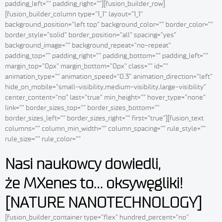
padding_left=”” padding_right=””][fusion_builder_row]
[fusion_builder_column type=”1_1″ layout=”1_1″
background_position=”left top” background_color=”” border_color=””
border_style=”solid” border_position=”all” spacing=”yes”
background_image=”” background_repeat=”no-repeat”
padding_top=”” padding_right=”” padding_bottom=”” padding_left=””
margin_top=”0px” margin_bottom=”0px” class=”” id=””
animation_type=”” animation_speed=”0.3″ animation_direction=”left”
hide_on_mobile=”small-visibility,medium-visibility,large-visibility”
center_content=”no” last=”true” min_height=”” hover_type=”none”
link=”” border_sizes_top=”” border_sizes_bottom=””
border_sizes_left=”” border_sizes_right=”” first=”true”][fusion_text
columns=”” column_min_width=”” column_spacing=”” rule_style=””
rule_size=”” rule_color=””
Nasi naukowcy dowiedli,
że MXenes to… oksywęgliki!
[NATURE NANOTECHNOLOGY]
[fusion_builder_container type=”flex” hundred_percent=”no”