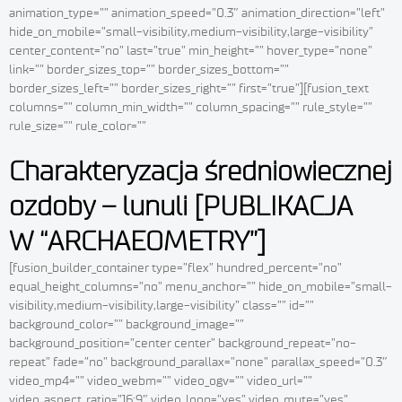
animation_type=”” animation_speed=”0.3″ animation_direction=”left”
hide_on_mobile=”small-visibility,medium-visibility,large-visibility”
center_content=”no” last=”true” min_height=”” hover_type=”none”
link=”” border_sizes_top=”” border_sizes_bottom=””
border_sizes_left=”” border_sizes_right=”” first=”true”][fusion_text
columns=”” column_min_width=”” column_spacing=”” rule_style=””
rule_size=”” rule_color=””
Charakteryzacja średniowiecznej
ozdoby – lunuli [PUBLIKACJA
W “ARCHAEOMETRY”]
[fusion_builder_container type=”flex” hundred_percent=”no”
equal_height_columns=”no” menu_anchor=”” hide_on_mobile=”small-
visibility,medium-visibility,large-visibility” class=”” id=””
background_color=”” background_image=””
background_position=”center center” background_repeat=”no-
repeat” fade=”no” background_parallax=”none” parallax_speed=”0.3″
video_mp4=”” video_webm=”” video_ogv=”” video_url=””
video_aspect_ratio=”16:9″ video_loop=”yes” video_mute=”yes”