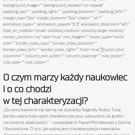
background_image=”” background_repeat=”no-repeat”
padding_top=”” padding_right=”” padding_bottom=”” padding_left=””
margin_top=”0px” margin_bottom=”0px” class=”” id=””
animation_type=”” animation_speed=”0.3″ animation_direction=”left”
hide_on_mobile=”small-visibility,medium-visibility,large-visibility”
center_content=”no” last=”true” min_height=”” hover_type=”none”
link=”” border_sizes_top=”” border_sizes_bottom=””
border_sizes_left=”” border_sizes_right=”” first=”true”][fusion_text
columns=”” column_min_width=”” column_spacing=”” rule_style=””
rule_size=”” rule_color=””
O czym marzy każdy naukowiec
i o co chodzi
w tej charakteryzacji?
„Za samo bawienie się taśmą nie dostaliby Nagrody Nobla. Tutaj
bardzo ważna była część charakteryzacyjna: udowodnili, że grafen
ma świetne właściwości” – powiedział dr Paweł Michałowski o Geimie
i Novoselovie. O tym, jak ważna jest charakteryzacja materiałów,