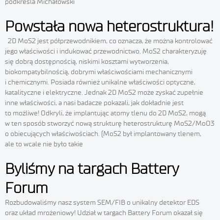
podkreśla Michałowski
Powstała nowa heterostruktura!
2D MoS2 jest półprzewodnikiem, co oznacza, że można kontrolować
jego właściwości i indukować przewodnictwo. MoS2 charakteryzuję
się dobrą dostępnością, niskimi kosztami wytworzenia,
biokompatybilnością, dobrymi właściwościami mechanicznymi
i chemicznymi. Posiada również unikalne właściwości optyczne,
katalityczne i elektryczne. Jednak 2D MoS2 może zyskać zupełnie
inne właściwości, a nasi badacze pokazali, jak dokładnie jest
to możliwe! Odkryli, że implantując atomy tlenu do 2D MoS2, mogą
w ten sposób stworzyć nową strukturę heterostrukturę MoS2/MoO3
o obiecujących właściwościach. (MoS2 był implantowany tlenem,
ale to wcale nie było takie
Byliśmy na targach Battery
Forum
Rozbudowaliśmy nasz system SEM/FIB o unikalny detektor EDS
oraz układ mrożeniowy! Udział w targach Battery Forum okazał się