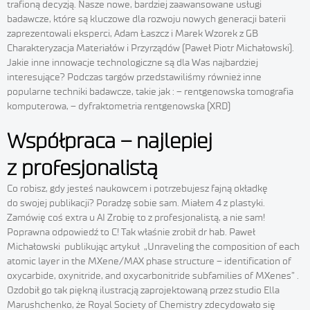
trafioną decyzją. Nasze nowe, bardziej zaawansowane usługi
badawcze, które są kluczowe dla rozwoju nowych generacji baterii
zaprezentowali eksperci, Adam Łaszcz i Marek Wzorek z GB
Charakteryzacja Materiałów i Przyrządów (Paweł Piotr Michałowski).
Jakie inne innowacje technologiczne są dla Was najbardziej
interesujące? Podczas targów przedstawiliśmy również inne
popularne techniki badawcze, takie jak : – rentgenowska tomografia
komputerowa, – dyfraktometria rentgenowska (XRD)
Współpraca – najlepiej
z profesjonalistą
Co robisz, gdy jesteś naukowcem i potrzebujesz fajną okładkę
do swojej publikacji? Poradzę sobie sam. Miałem 4 z plastyki.
Zamówię coś extra u AI Zrobię to z profesjonalistą, a nie sam!
Poprawna odpowiedź to C! Tak właśnie zrobił dr hab. Paweł
Michałowski publikując artykuł „Unraveling the composition of each
atomic layer in the MXene/MAX phase structure – identification of
oxycarbide, oxynitride, and oxycarbonitride subfamilies of MXenes” .
Ozdobił go tak piękną ilustracją zaprojektowaną przez studio Ella
Marushchenko, że Royal Society of Chemistry zdecydowało się