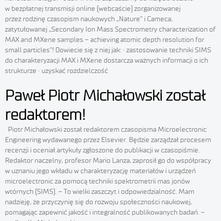
w bezpłatnej transmisji online (webcaście) zorganizowanej
przez rodzinę czasopism naukowych „Nature” i Cameca,
zatytułowanej „Secondary Ion Mass Spectrometry characterization of
MAX and MXene samples – achieving atomic depth resolution for
small particles”! Dowiecie się z niej jak: • zastosowanie techniki SIMS
do charakteryzacji MAX i MXene dostarcza ważnych informacji o ich
strukturze • uzyskać rozdzielczość
Paweł Piotr Michałowski został
redaktorem!
Piotr Michałowski został redaktorem czasopisma Microelectronic
Engineering wydawanego przez Elsevier. Będzie zarządzał procesem
recenzji i oceniał artykuły zgłoszone do publikacji w czasopiśmie.
Redaktor naczelny, profesor Mario Lanza, zaprosił go do współpracy
w uznaniu jego wkładu w charakteryzację materiałów i urządzeń
microelectronic za pomocą techniki spektrometrii mas jonów
wtórnych (SIMS). – To wielki zaszczyt i odpowiedzialność. Mam
nadzieję, że przyczynię się do rozwoju społeczności naukowej,
pomagając zapewnić jakość i integralność publikowanych badań. –