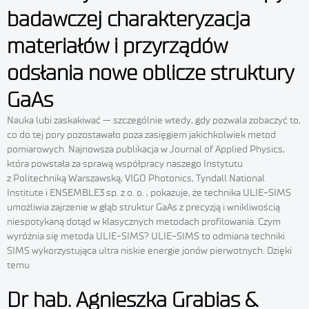
badawczej charakteryzacja
materiałów i przyrządów
odsłania nowe oblicze struktury
GaAs
Nauka lubi zaskakiwać — szczególnie wtedy, gdy pozwala zobaczyć to,
co do tej pory pozostawało poza zasięgiem jakichkolwiek metod
pomiarowych. Najnowsza publikacja w Journal of Applied Physics,
która powstała za sprawą współpracy naszego Instytutu
z Politechniką Warszawską, VIGO Photonics, Tyndall National
Institute i ENSEMBLE3 sp. z o. o. , pokazuje, że technika ULIE-SIMS
umożliwia zajrzenie w głąb struktur GaAs z precyzją i wnikliwością
niespotykaną dotąd w klasycznych metodach profilowania. Czym
wyróżnia się metoda ULIE-SIMS? ULIE-SIMS to odmiana techniki
SIMS wykorzystująca ultra niskie energie jonów pierwotnych. Dzięki
temu
Dr hab. Agnieszka Grabias &