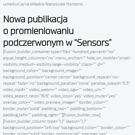
umieścić ją na okładce Nanoscale Horizons.
Nowa publikacja
o promieniowaniu
podczerwonym w “Sensors”
[fusion_builder_container type=”flex” hundred_percent=”no”
equal_height_columns=”no” menu_anchor=”” hide_on_mobile=”small-
visibility,medium-visibility,large-visibility” class=”” id=””
background_color=”” background_image=””
background_position=”center center” background_repeat=”no-
repeat” fade=”no” background_parallax=”none” parallax_speed=”0.3″
video_mp4=”” video_webm=”” video_ogv=”” video_url=””
video_aspect_ratio=”16:9″ video_loop=”yes” video_mute=”yes”
overlay_color=”” video_preview_image=”” border_color=””
border_style=”solid” padding_top=”” padding_bottom=””
padding_left=”” padding_right=””][fusion_builder_row]
[fusion_builder_column type=”1_1″ layout=”1_1″
background_position=”left top” background_color=”” border_color=””
border_style=”solid” border_position=”all” spacing=”yes”