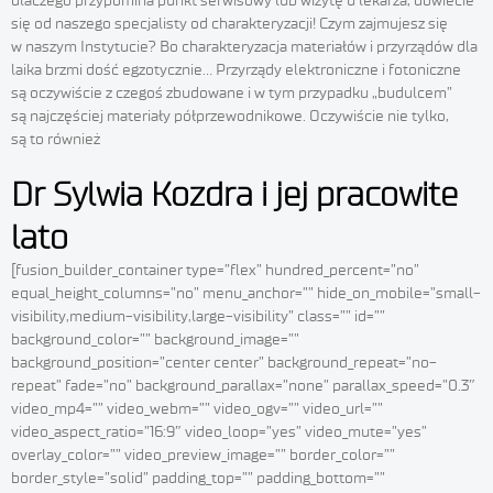
dlaczego przypomina punkt serwisowy lub wizytę u lekarza, dowiecie
się od naszego specjalisty od charakteryzacji! Czym zajmujesz się
w naszym Instytucie? Bo charakteryzacja materiałów i przyrządów dla
laika brzmi dość egzotycznie… Przyrządy elektroniczne i fotoniczne
są oczywiście z czegoś zbudowane i w tym przypadku „budulcem”
są najczęściej materiały półprzewodnikowe. Oczywiście nie tylko,
są to również
Dr Sylwia Kozdra i jej pracowite
lato
[fusion_builder_container type=”flex” hundred_percent=”no”
equal_height_columns=”no” menu_anchor=”” hide_on_mobile=”small-
visibility,medium-visibility,large-visibility” class=”” id=””
background_color=”” background_image=””
background_position=”center center” background_repeat=”no-
repeat” fade=”no” background_parallax=”none” parallax_speed=”0.3″
video_mp4=”” video_webm=”” video_ogv=”” video_url=””
video_aspect_ratio=”16:9″ video_loop=”yes” video_mute=”yes”
overlay_color=”” video_preview_image=”” border_color=””
border_style=”solid” padding_top=”” padding_bottom=””