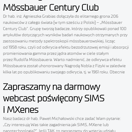
Mössbauer Century Club
Dr hab. inż. Agnieszka Grabias dołączyła do elitarnego grona 206
naukowców z całego świata (w tym sześciu z Polski) – „Mössbauer
Century Club”. Grupę tworzą badacze, którzy opublikowali ponad 100
artykułów dotyczących wyników badań naukowych otrzymanych przy
zastosowaniu metody spektroskopii mössbauerowskiej, licząc
od 1958 roku, czyli od odkrycia efektu bezodrzutowej emisji i absorpcji
promieniowania gamma przez jądra atomów w ciele stałym
przez Rudolfa Mössbauera. Warto nadmienić, że odkrywca efektu
Mössbauera został uhonorowany Nagrodą Nobla z Fizyki w zaledwie
kilka lat po opublikowaniu swojego odkrycia, tj. w 1961 roku. Obecnie
Zapraszamy na darmowy
webcast poświęcony SIMS
i MXenes
Nasz badacz dr hab. Paweł Michałowski chce zadać Wam pytanie:
„Czy interesują Was takie zagadnienia jak SIMS, MXene lub
nanotechnologia?” Jeśli TAK, to zapraszamy do wzięcia udziału