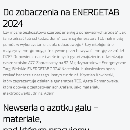
Do zobaczenia na ENERGETAB
2024
Czy można bezkosztowo czerpać energię z odnawialnych źródeł? Jak
tanio ogrzać lub schłodzić dom? Czym są generatory TEG i jak mogą
pomóc w wykorzystaniu ciepła odpadowego? Czy inteligentne
magazyny energii mogą efektywnie przechowywać energię ze źródeł
OZE? Odpowiedzi na te i wiele innych pytań znajdziecie, odwiedzając
nasze stoisko A77! Zapraszamy na 37. Międzynarodowe Energetyczne
Targi Bielskie ENERGETAB 2024! Na stoisku Łukasiewicza będą
czekać badacze z naszego instytutu: dr inż. Krystian Kowiorski,
który zaprezentuje działanie generatora TEG, Agata Romanowska,
która opowie o zastosowaniach grafenu jako materiału
elektrodowego , dr inż. Adam
Newseria o azotku galu –
materiale,