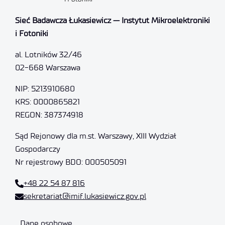
Sieć Badawcza Łukasiewicz — Instytut Mikroelektroniki
i Fotoniki
al. Lotników 32/46
02-668 Warszawa
NIP: 5213910680
KRS: 0000865821
REGON: 387374918
Sąd Rejonowy dla m.st. Warszawy, XIII Wydział
Gospodarczy
Nr rejestrowy BDO: 000505091
+48 22 54 87 816
sekretariat@imif.lukasiewicz.gov.pl
Dane osobowe