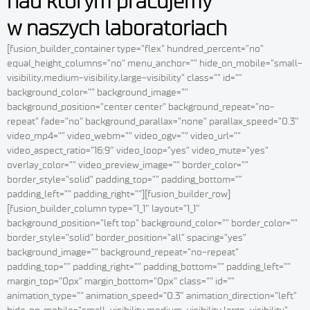
nad którym pracujemy
w naszych laboratoriach
[fusion_builder_container type=”flex” hundred_percent=”no”
equal_height_columns=”no” menu_anchor=”” hide_on_mobile=”small-
visibility,medium-visibility,large-visibility” class=”” id=””
background_color=”” background_image=””
background_position=”center center” background_repeat=”no-
repeat” fade=”no” background_parallax=”none” parallax_speed=”0.3″
video_mp4=”” video_webm=”” video_ogv=”” video_url=””
video_aspect_ratio=”16:9″ video_loop=”yes” video_mute=”yes”
overlay_color=”” video_preview_image=”” border_color=””
border_style=”solid” padding_top=”” padding_bottom=””
padding_left=”” padding_right=””][fusion_builder_row]
[fusion_builder_column type=”1_1″ layout=”1_1″
background_position=”left top” background_color=”” border_color=””
border_style=”solid” border_position=”all” spacing=”yes”
background_image=”” background_repeat=”no-repeat”
padding_top=”” padding_right=”” padding_bottom=”” padding_left=””
margin_top=”0px” margin_bottom=”0px” class=”” id=””
animation_type=”” animation_speed=”0.3″ animation_direction=”left”