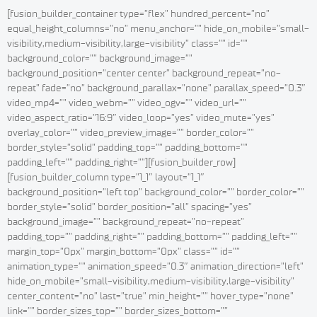
[fusion_builder_container type=”flex” hundred_percent=”no”
equal_height_columns=”no” menu_anchor=”” hide_on_mobile=”small-
visibility,medium-visibility,large-visibility” class=”” id=””
background_color=”” background_image=””
background_position=”center center” background_repeat=”no-
repeat” fade=”no” background_parallax=”none” parallax_speed=”0.3″
video_mp4=”” video_webm=”” video_ogv=”” video_url=””
video_aspect_ratio=”16:9″ video_loop=”yes” video_mute=”yes”
overlay_color=”” video_preview_image=”” border_color=””
border_style=”solid” padding_top=”” padding_bottom=””
padding_left=”” padding_right=””][fusion_builder_row]
[fusion_builder_column type=”1_1″ layout=”1_1″
background_position=”left top” background_color=”” border_color=””
border_style=”solid” border_position=”all” spacing=”yes”
background_image=”” background_repeat=”no-repeat”
padding_top=”” padding_right=”” padding_bottom=”” padding_left=””
margin_top=”0px” margin_bottom=”0px” class=”” id=””
animation_type=”” animation_speed=”0.3″ animation_direction=”left”
hide_on_mobile=”small-visibility,medium-visibility,large-visibility”
center_content=”no” last=”true” min_height=”” hover_type=”none”
link=”” border_sizes_top=”” border_sizes_bottom=””