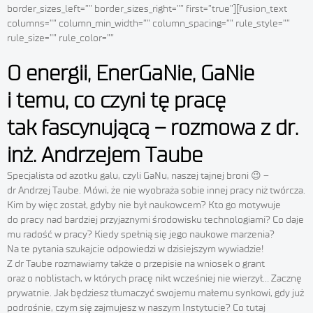
border_sizes_left=”” border_sizes_right=”” first=”true”][fusion_text
columns=”” column_min_width=”” column_spacing=”” rule_style=””
rule_size=”” rule_color=””
O energii, EnerGaNie, GaNie
i temu, co czyni tę pracę
tak fascynującą – rozmowa z dr.
inż. Andrzejem Taube
Specjalista od azotku galu, czyli GaNu, naszej tajnej broni 😉 –
dr Andrzej Taube. Mówi, że nie wyobraża sobie innej pracy niż twórcza.
Kim by więc został, gdyby nie był naukowcem? Kto go motywuje
do pracy nad bardziej przyjaznymi środowisku technologiami? Co daje
mu radość w pracy? Kiedy spełnią się jego naukowe marzenia?
Na te pytania szukajcie odpowiedzi w dzisiejszym wywiadzie!
Z dr Taube rozmawiamy także o przepisie na wniosek o grant
oraz o noblistach, w których pracę nikt wcześniej nie wierzył… Zacznę
prywatnie. Jak będziesz tłumaczyć swojemu małemu synkowi, gdy już
podrośnie, czym się zajmujesz w naszym Instytucie? Co tutaj