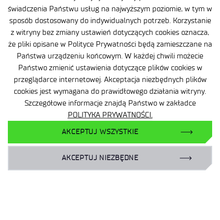
świadczenia Państwu usług na najwyższym poziomie, w tym w
Ważne informacje
sposób dostosowany do indywidualnych potrzeb. Korzystanie
Zamówienia publiczne
z witryny bez zmiany ustawień dotyczących cookies oznacza,
że pliki opisane w Polityce Prywatności będą zamieszczane na
Wynajem powierzchni
Państwa urządzeniu końcowym. W każdej chwili możecie
Państwo zmienić ustawienia dotyczące plików cookies w
przeglądarce internetowej. Akceptacja niezbędnych plików
cookies jest wymagana do prawidłowego działania witryny.
Szczegółowe informacje znajdą Państwo w zakładce
POLITYKA PRYWATNOŚCI.
Facebook
AKCEPTUJ WSZYSTKIE
X
LinkedIn
AKCEPTUJ NIEZBĘDNE
YouTube