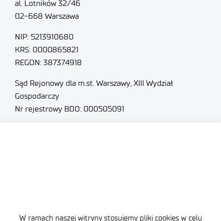
al. Lotników 32/46
02-668 Warszawa
NIP: 5213910680
KRS: 0000865821
REGON: 387374918
Sąd Rejonowy dla m.st. Warszawy, XIII Wydział
Gospodarczy
Nr rejestrowy BDO: 000505091
+48 22 54 87 816
sekretariat@imif.lukasiewicz.gov.pl
Dane osobowe
Deklaracja Dostępności
Polityka Prywatności
W ramach naszej witryny stosujemy pliki cookies w celu