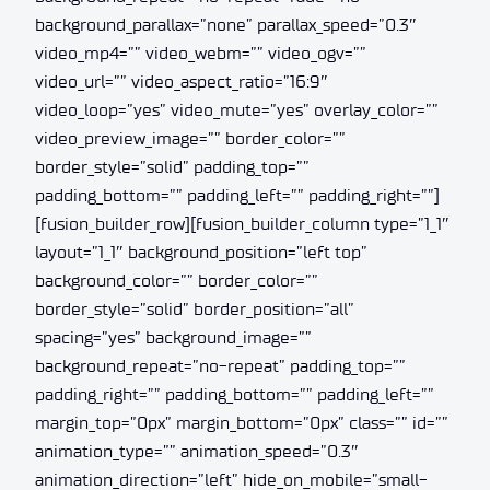
background_parallax=”none” parallax_speed=”0.3″
video_mp4=”” video_webm=”” video_ogv=””
video_url=”” video_aspect_ratio=”16:9″
video_loop=”yes” video_mute=”yes” overlay_color=””
video_preview_image=”” border_color=””
border_style=”solid” padding_top=””
padding_bottom=”” padding_left=”” padding_right=””]
[fusion_builder_row][fusion_builder_column type=”1_1″
layout=”1_1″ background_position=”left top”
background_color=”” border_color=””
border_style=”solid” border_position=”all”
spacing=”yes” background_image=””
background_repeat=”no-repeat” padding_top=””
padding_right=”” padding_bottom=”” padding_left=””
margin_top=”0px” margin_bottom=”0px” class=”” id=””
animation_type=”” animation_speed=”0.3″
animation_direction=”left” hide_on_mobile=”small-