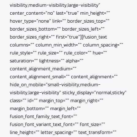
visibility,medium-visibility,large-visibility”
center_content=”no” last=”true” min_height=””
hover_type=”none” link=”” border_sizes_top=””
border_sizes_bottom=”” border_sizes_left=””
border_sizes_right=”” first=”true”][fusion_text
columns=”” column_min_width=”” column_spacing=””
rule_style=”” rule_size=”” rule_color=”” hue=””
saturation=”” lightness=”” alpha=””
content_alignment_medium=””
content_alignment_small=”” content_alignment=””
hide_on_mobile=”small-visibility,medium-
visibility,large-visibility” sticky_display=”normal,sticky”
class=”” id=”” margin_top=”” margin_right=””
margin_bottom=”” margin_left=””
fusion_font_family_text_font=””
fusion_font_variant_text_font=”” font_size=””
line_height=”” letter_spacing=”” text_transform=””