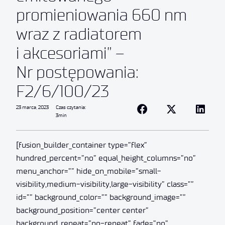
promieniowania 660 nm
wraz z radiatorem
i akcesoriami” –
Nr postępowania:
F2/6/100/23
23 marca, 2023
Czas czytania:
3min
[fusion_builder_container type=”flex”
hundred_percent=”no” equal_height_columns=”no”
menu_anchor=”” hide_on_mobile=”small-
visibility,medium-visibility,large-visibility” class=””
id=”” background_color=”” background_image=””
background_position=”center center”
background_repeat=”no-repeat” fade=”no”